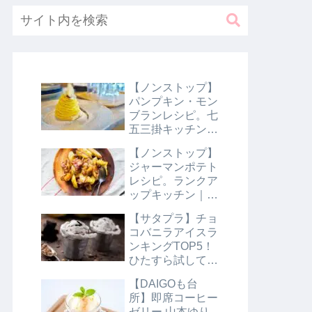
【ノンストップ】
パンプキン・モン
ブランレシピ。七
五三掛キッチン｜
10月31日
【ノンストップ】
ジャーマンポテト
レシピ。ランクア
ップキッチン｜10
月29日
【サタプラ】チョ
コバニラアイスラ
ンキングTOP5！
ひたすら試してラ
ンキング｜8月10
【DAIGOも台
日【サタデープラ
所】即席コーヒー
ス】
ゼリー 山本ゆり