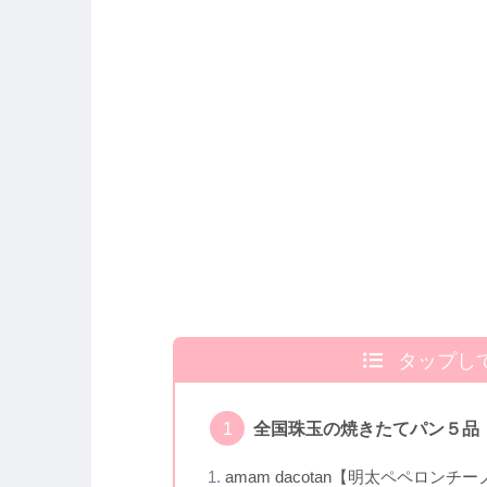
タップし
全国珠玉の焼きたてパン５品
amam dacotan【明太ペペロンチ