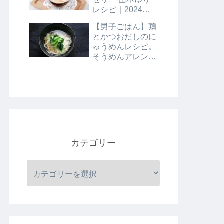
レシピ｜2024年8
月9日
【男子ごはん】鶏
とかつおだしのに
ゅうめんレシピ。
そうめんアレンジ
レシピ｜8月4日
カテゴリー