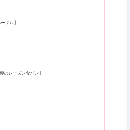
ーベーグル】
店【究極のレーズン食パン】
】