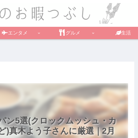
エンタメ
グルメ
生活
パン5選(クロックムッシュ・カ
ど)真木よう子さんに厳選｜2月