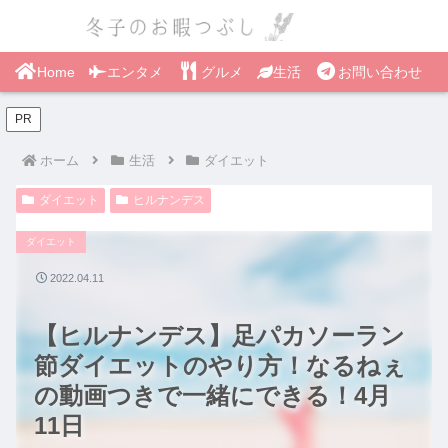
Home
エンタメ
グルメ
生活
お問い合わせ
PR
ホーム
生活
ダイエット
ダイエット
ヒルナンデス
ダイエット
2022.04.11
【ヒルナンデス】足パカソーラン
節ダイエットのやり方！なるねぇ
の動画つきで一緒にできる！4月
11日