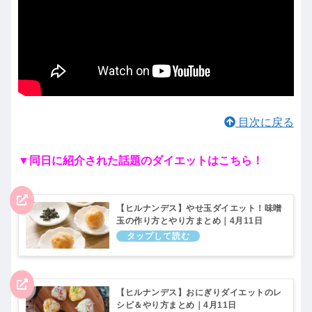
目次に戻る
▼同日に紹介された話題のダイエットはこちら！
【ヒルナンデス】やせ玉ダイエット！味噌
玉の作り方とやり方まとめ｜4月11日
【ヒルナンデス】おにぎりダイエットのレ
シピ＆やり方まとめ｜4月11日