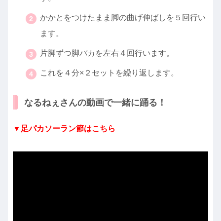
かかとをつけたまま脚の曲げ伸ばしを５回行い
ます。
片脚ずつ脚パカを左右４回行います。
これを４分×２セットを繰り返します。
なるねぇさんの動画で一緒に踊る！
▼足パカソーラン節はこちら