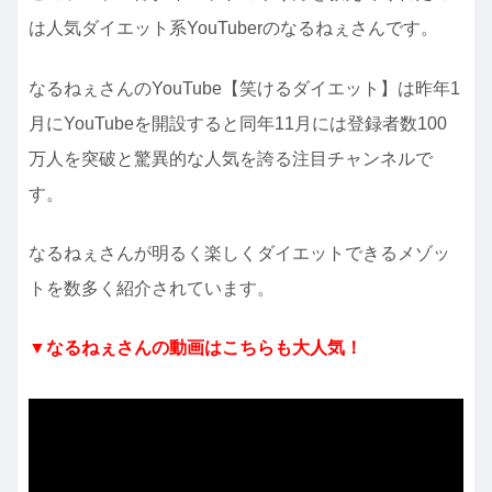
は人気ダイエット系YouTuberのなるねぇさんです。
なるねぇさんのYouTube【笑けるダイエット】は昨年1
月にYouTubeを開設すると同年11月には登録者数100
万人を突破と驚異的な人気を誇る注目チャンネルで
す。
なるねぇさんが明るく楽しくダイエットできるメゾッ
トを数多く紹介されています。
▼なるねぇさんの動画はこちらも大人気！