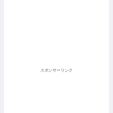
スポンサーリンク