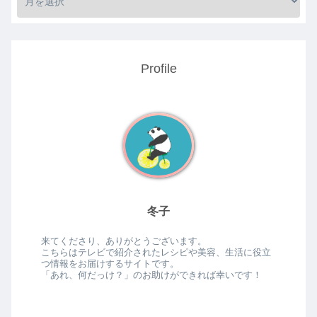
Profile
冬子
来てくださり、ありがとうございます。
こちらはテレビで紹介されたレシピや美容、生活に役立
つ情報をお届けするサイトです。
「あれ、何だっけ？」のお助けができれば幸いです！