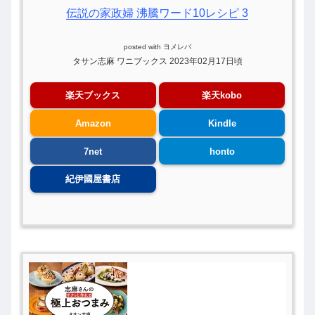
伝説の家政婦 沸騰ワード10レシピ 3
posted with
ヨメレバ
タサン志麻 ワニブックス 2023年02月17日頃
楽天ブックス
楽天kobo
Amazon
Kindle
7net
honto
紀伊國屋書店