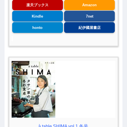
楽天ブックス
Amazon
Kindle
7net
honto
紀伊國屋書店
à table SHIMA vol.1 冬号