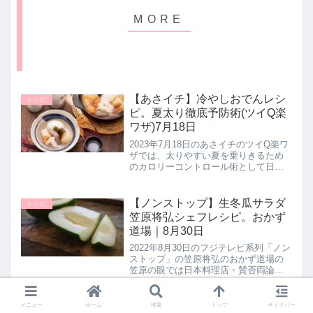
【あさイチ】冷やしおでんレシ
レシピ
ピ。夏太り徹底予防術(ツイQ楽
ワザ)7月18日
2023年7月18日のあさイチのツイQ楽ワ
ザでは、太りやすい夏を乗りきるため
のカロリーコントロール術として日本
料理店 総料理長の秋山能久さんが夏太
り予防レシピ【冷やしおでん】の作り
方を教えてくれたので詳しく紹介しま
【ノンストップ】生冬瓜サラダ
レシピ
す。>>あさイチ記事一覧は...
笠原将弘シェフレシピ。おかず
道場｜8月30日
2022年8月30日のフジテレビ系列「ノン
ストップ」の笠原将弘のおかず道場の
笠原の眼では日本料理店・賛否両論の
笠原将弘シェフが【生冬瓜サラダ】の
作り方を教えてくれたので詳しく紹介
します。>>ノンストップ記事一覧はこ
【沸騰ワード10】 ホタテのメン
メニュー
ホーム
検索
トップ
サイドバー
志麻さんレシピ