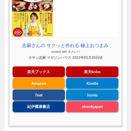
志麻さんの サクッと作れる 極上おつまみ
posted with
ヨメレバ
タサン志麻 マガジンハウス 2022年05月26日頃
楽天ブックス
楽天kobo
Amazon
Kindle
7net
honto
紀伊國屋書店
ebookjapan