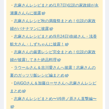
・
志麻さんレシピまとめ(1月7日)伝説の家政婦が永
瀬廉さんらに披露
・
志麻さんレシピ秋の満腹祭まとめ！伝説の家政
婦がバナナマンに披露
・
志麻さんレシピまとめ(9月24日)奈緒さん・浅香
航大さん・しずちゃんに披露！
・
志麻さんの厳選レシピ完全まとめ！伝説の家政
婦が披露してきた絶品料理
・
ラウールさん＆吉川愛さんへ披露！志麻さんの
夏のガッツリ飯レシピ編まとめ
・
DAIGOさん＆加藤ローサさんへ志麻さんレシピ
まとめ
・
志麻さんレシピまとめ〜V6井ノ原さん直撃編〜