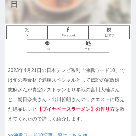
日
X
Facebook
はてブ
LINE
コピー
2023年4月21日の日本テレビ系列「沸騰ワード10」で
は旬の春食材で満腹スペシャルとして伝説の家政婦・
志麻さんが青空レストランより参戦の宮川大輔さん
と、朝日奈央さん・出川哲朗さんのリクエストに応え
た絶品レシピ
【ブイヤベースラーメン】の作り方
を教
えてくれたので詳しく紹介します。
>>沸騰ワード10記事一覧はこちら