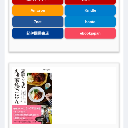
Amazon
Kindle
7net
honto
紀伊國屋書店
ebookjapan