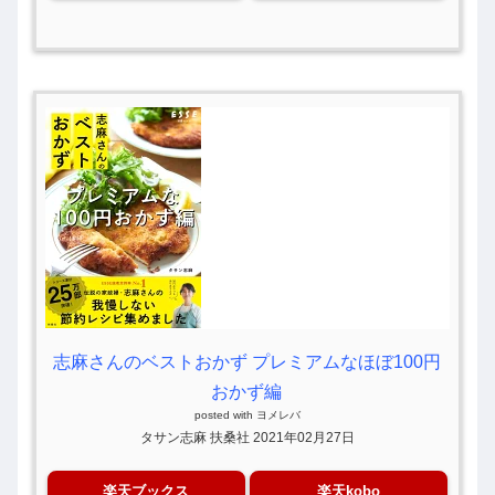
志麻さんのベストおかず プレミアムなほぼ100円
おかず編
posted with
ヨメレバ
タサン志麻 扶桑社 2021年02月27日
楽天ブックス
楽天kobo