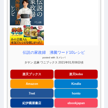
伝説の家政婦 沸騰ワード10レシピ
posted with
ヨメレバ
タサン 志麻 ワニブックス 2021年01月08日頃
楽天ブックス
楽天kobo
Amazon
Kindle
7net
honto
紀伊國屋書店
ebookjapan