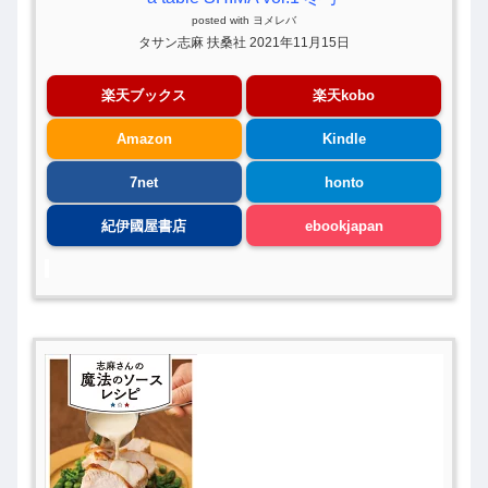
posted with
ヨメレバ
タサン志麻 扶桑社 2021年11月15日
楽天ブックス
楽天kobo
Amazon
Kindle
7net
honto
紀伊國屋書店
ebookjapan