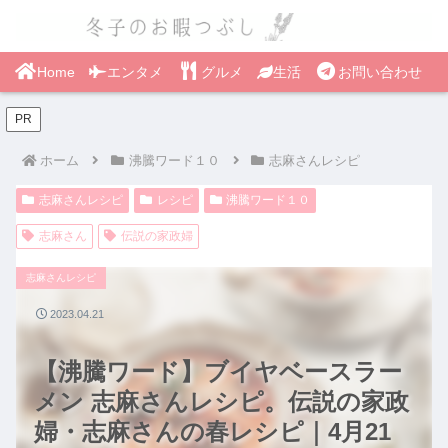
Home
エンタメ
グルメ
生活
お問い合わせ
PR
ホーム
沸騰ワード１０
志麻さんレシピ
志麻さんレシピ
レシピ
沸騰ワード１０
志麻さん
伝説の家政婦
志麻さんレシピ
2023.04.21
【沸騰ワード】ブイヤベースラー
メン 志麻さんレシピ。伝説の家政
婦・志麻さんの春レシピ｜4月21