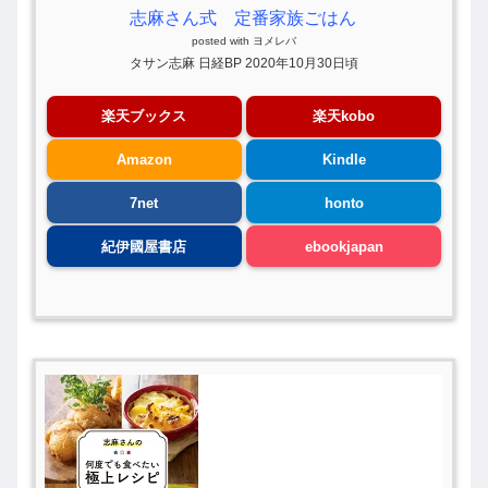
志麻さん式 定番家族ごはん
posted with
ヨメレバ
タサン志麻 日経BP 2020年10月30日頃
楽天ブックス
楽天kobo
Amazon
Kindle
7net
honto
紀伊國屋書店
ebookjapan