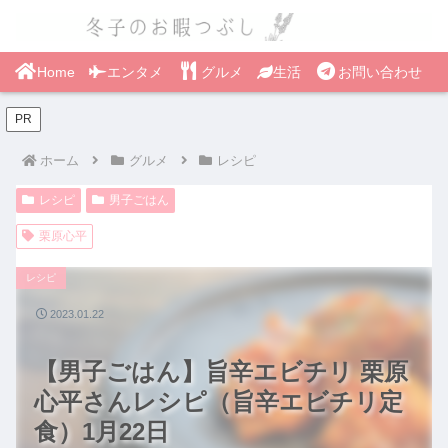
Home
エンタメ
グルメ
生活
お問い合わせ
PR
ホーム
グルメ
レシピ
レシピ
男子ごはん
栗原心平
レシピ
2023.01.22
【男子ごはん】旨辛エビチリ 栗原
心平さんレシピ（旨辛エビチリ定
食）1月22日