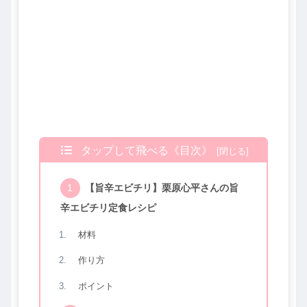
タップして飛べる《目次》
【旨辛エビチリ】栗原心平さんの旨
辛エビチリ定食レシピ
材料
作り方
ポイント