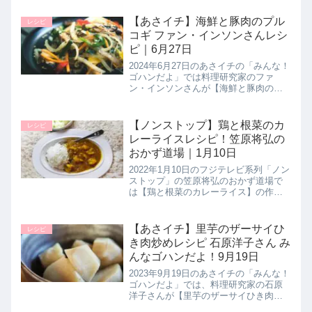
【あさイチ】海鮮と豚肉のプル
レシピ
コギ ファン・インソンさんレシ
ピ｜6月27日
2024年6月27日のあさイチの「みんな！
ゴハンだよ」では料理研究家のファ
ン・インソンさんが【海鮮と豚肉のプ
ルコギ】の作り方を教えてくれたので
詳しく紹介します。タレに漬け込んだ
肉を野菜を合わせて炒める人気の韓国
【ノンストップ】鶏と根菜のカ
レシピ
料理をお手軽なシーフードミック...
レーライスレシピ！笠原将弘の
おかず道場｜1月10日
2022年1月10日のフジテレビ系列「ノン
ストップ」の笠原将弘のおかず道場で
は【鶏と根菜のカレーライス】の作り
方を教えてくれたので詳しく紹介しま
す。野菜のうま味たっぷりの和風カレ
ーにショウガを加えたご飯が相性バツ
【あさイチ】里芋のザーサイひ
レシピ
グンな１品です。>>ノンスト...
き肉炒めレシピ 石原洋子さん み
んなゴハンだよ！9月19日
2023年9月19日のあさイチの「みんな！
ゴハンだよ」では、料理研究家の石原
洋子さんが【里芋のザーサイひき肉炒
め】の作り方を教えてくれたので詳し