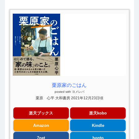
栗原家のごはん
posted with
ヨメレバ
栗原 心平 大和書房 2021年12月23日頃
楽天ブックス
楽天kobo
Amazon
Kindle
7net
honto