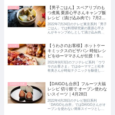
く紹介します。旬の里芋を豚ひき肉や
ザーサイと炒めて、甘辛く仕上げた炒
【男子ごはん】スペアリブのも
レシピ
めものです。里芋のほっくり感...
つ煮風 栗原心平さんキャンプ飯
レシピ（漬け込み肉で）7月24
日
2022年7月24日のテレビ東京系列「男子
ごはん」では料理研究家の栗原心平さ
んがキャンプめしとして漬け込み肉を
使った【スペアリブのもつ煮風】の作
り方を教えてくれたので詳しく紹介し
ます。めんつゆを使うことで時短で漬
【うわさのお客様】ホットケー
レシピ
け込み、あとは野菜を切って煮...
キミックスのピザパン 時短レシ
ピをゆーママさんが伝授！9月3
日
2021年9月3日のフジテレビ系列「ウワ
サのお客さま」ではゆーママこと松本
有美さんが時短テクニックを駆使した
【ホットケーキミックスのピザパン】
の作り方を教えてくれたので詳しく紹
介します。>>ウワサのお客さま記事一
【DAIGOも台所】フルーツ大福
DAIGOも台所
覧はこちら▼同日に紹介された...
レシピ 切り餅で オーブン使わな
いスイーツ｜4月28日
2022年4月28日のテレビ朝日系列
「DAIGOも台所」ではDAIGOさんがオ
ーブンを使わない簡単スイーツとして
【フルーツ大福】の作り方を教わって