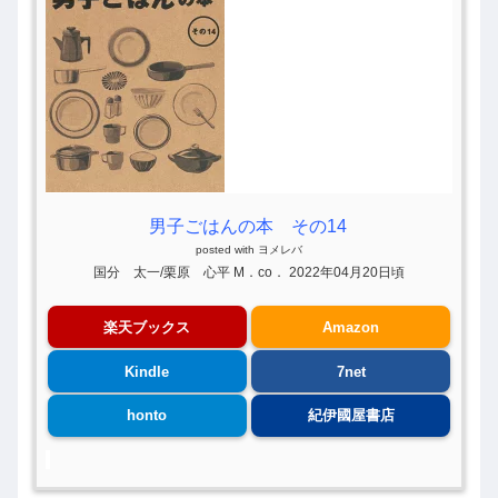
男子ごはんの本 その14
posted with
ヨメレバ
国分 太一/栗原 心平 M．co． 2022年04月20日頃
楽天ブックス
Amazon
Kindle
7net
honto
紀伊國屋書店