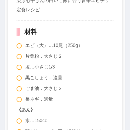
栗原心平さんの白いご飯に合う旨辛エビチリ
定食レシピ
材料
エビ（大）…10尾（250g）
片栗粉…大さじ２
塩…小さじ1/3
黒こしょう…適量
ごま油…大さじ２
長ネギ…適量
《あん》
水…150cc