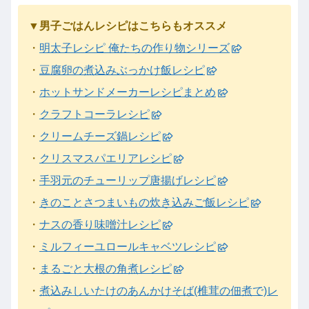
▼男子ごはんレシピはこちらもオススメ
・
明太子レシピ 俺たちの作り物シリーズ
・
豆腐卵の煮込みぶっかけ飯レシピ
・
ホットサンドメーカーレシピまとめ
・
クラフトコーラレシピ
・
クリームチーズ鍋レシピ
・
クリスマスパエリアレシピ
・
手羽元のチューリップ唐揚げレシピ
・
きのことさつまいもの炊き込みご飯レシピ
・
ナスの香り味噌汁レシピ
・
ミルフィーユロールキャベツレシピ
・
まるごと大根の角煮レシピ
・
煮込みしいたけのあんかけそば(椎茸の佃煮で)レ