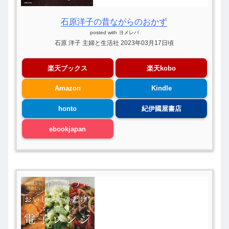
石原洋子の昔ながらのおかず
posted with
ヨメレバ
石原 洋子 主婦と生活社 2023年03月17日頃
楽天ブックス
楽天kobo
Amazon
Kindle
honto
紀伊國屋書店
ebookjapan