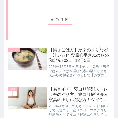
【男子ごはん】かぶのすりなが
レシピ
し汁レシピ 栗原心平さんの冬の
和定食2021｜12月5日
2021年12月5日の日本テレビ系列「男子
ごはん」では料理研究家の栗原心平さ
んが冬の和定食2021として【カブのす
りながし汁】の作り方を教えてくれた
ので詳しく紹介します。>>男子ごはん
記事一覧はこちら▼同日に紹介された
【あさイチ】寝コリ解消ストレ
健康
冬の和定食2021メニ...
ッチのやり方。寝コリ解消法＆
寝具の正しい選び方！ツイQ楽
ワザ｜
2023年1月31日のあさイチのツイQ楽ワ
ザでは寝コリ・座りコリ・マスクコリ
解消法として寝コリ解消エクササイズ