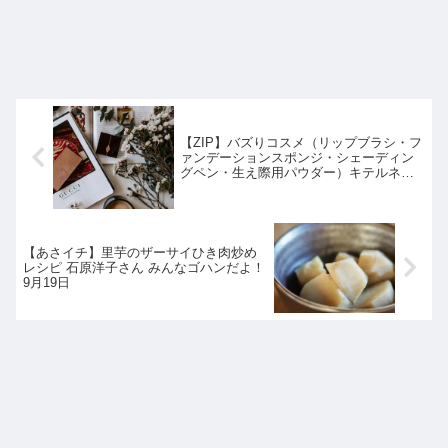
【ZIP】バズりコスメ（リップブラシ・フ
ァンデーションスポンジ・シェーディン
グペン・生え際用パウダー）キテルネ｜9
月18日
【あさイチ】里芋のザーサイひき肉炒め
レシピ 石原洋子さん みんなゴハンだよ！
9月19日