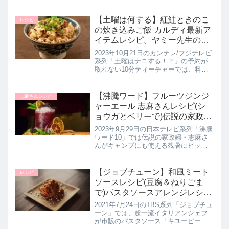
に、寝コリを防ぐ寝具の選び方を教え
てくれたので詳しく紹介します。>>あ
さイチ記事一覧はこちら寝コリ解消エ
【土曜は何する】紅鮭ときのこ
レシピ
クササイズのやり方寝コリと...
の炊き込みご飯 カルディ最新ア
イテムレシピ。ヤミー先生の10
分ティーチャー｜10月21日
2023年10月21日のカンテレ/フジテレビ
系列「土曜はナニする！？」の予約が
取れない10分ティーチャーでは、料理
研究家のヤミー先生が、カルディコー
ヒーファームの最新アイテムを使用し
たカルディレシピ【紅鮭ときのこの炊
【沸騰ワード】フルーツジンジ
志麻さんレシピ
き込みご飯】の作り方を教...
ャーエール 志麻さんレシピ(シ
ョウガとベリーで)伝説の家政婦
のバーベキューレシピ｜9月29
2023年9月29日の日本テレビ系列「沸騰
日
ワード10」では伝説の家政婦・志麻さ
んがキャンプにも使える残暑にピッタ
リの激うまアウトドア飯レシピ【フル
ーツジンジャーエール】の作り方を教
えてくれたので詳しく紹介します。シ
【ジョブチューン】和風ミート
レシピ
ョウガとミックスベリーの志...
ソースレシピ(豆腐＆ねりごま
で)パスタソースアレンジレシピ
バトル｜7月24日
2021年7月24日のTBS系列「ジョブチュ
ーン」では、超一流イタリアンシェフ
が市販のパスタソース「キユーピーあ