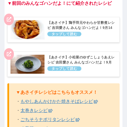
▼前回のみんなゴハンだよ！にて紹介されたレシピ
【あさイチ】鶏手羽元やわらか甘酢煮レシ
ピ 吉田愛さん みんなゴハンだよ！9月14
日
【あさイチ】小松菜のゆずこしょうあえレ
シピ 吉田愛さん みんなゴハンだよ！9月
14日
▼あさイチレシピはこちらもオススメ！
・
もやしあんかけかた焼きそばレシピ
・
太巻きレシピ
・
ごちそうナポリタンレシピ