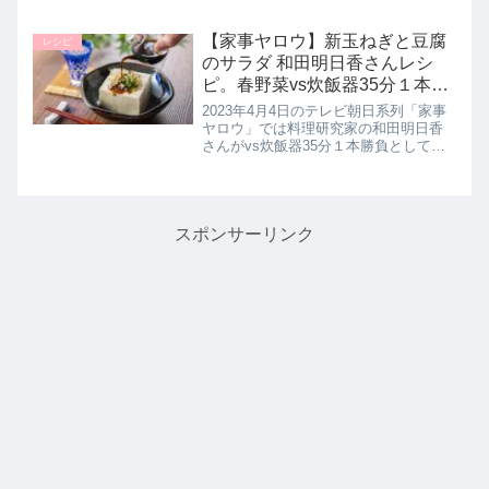
えるパスタソース ミートソース フォ
ン・ド・ヴォー仕立て」とコンビニや
スーパーで買うことのできる食材「豆
【家事ヤロウ】新玉ねぎと豆腐
レシピ
腐」と「ねりごま」を使用...
のサラダ 和田明日香さんレシ
ピ。春野菜vs炊飯器35分１本勝
負｜4月4日
2023年4月4日のテレビ朝日系列「家事
ヤロウ」では料理研究家の和田明日香
さんがvs炊飯器35分１本勝負として春
野菜爆速レシピ【新玉ねぎと豆腐のサ
ラダ】の作り方を教えてくれたので詳
しく紹介します。>>家事ヤロウ記事一
覧はこちら和田明日香さん...
スポンサーリンク