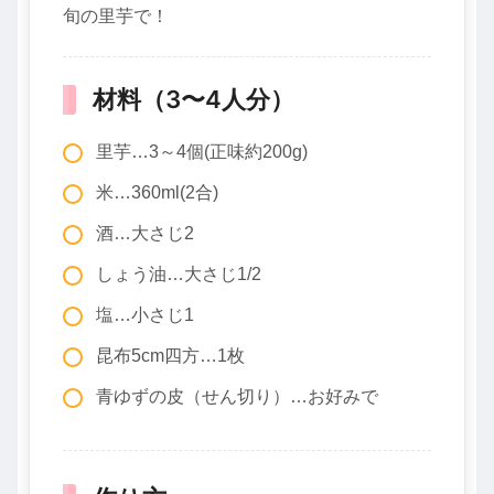
旬の里芋で！
材料（3〜4人分）
里芋…3～4個(正味約200g)
米…360ml(2合)
酒…大さじ2
しょう油…大さじ1/2
塩…小さじ1
昆布5cm四方…1枚
青ゆずの皮（せん切り）…お好みで