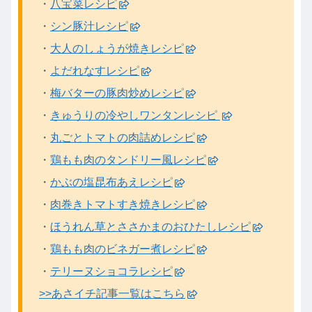
・
八宝菜レシピ
・
シン豚汁レシピ
・
大人のしょうが焼きレシピ
・
よだれなすレシピ
・
梅バターの豚肉炒めレシピ
・
きゅうりの冷やしワンタンレシピ
・
丸ごとトマトの肉詰めレシピ
・
鶏もも肉のタンドリー風レシピ
・
かぶの塩昆布あえレシピ
・
肉巻きトマトすき焼きレシピ
・
ほうれん草とささかまのおひたしレシピ
・
鶏もも肉のビネガー煮レシピ
・
テリーヌショコラレシピ
>>あさイチ記事一覧はこちら