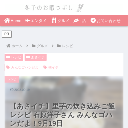
Home
エンタメ
グルメ
生活
お問い合わせ
PR
ホーム
グルメ
レシピ
レシピ
あさイチ
みんなゴハンだよ
朝イチ
レシピ
2023.09.19
【あさイチ】里芋の炊き込みご飯
レシピ 石原洋子さん みんなゴハ
ンだよ！9月19日