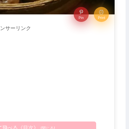
Pin
Print
ンサーリンク
て飛べる《目次》