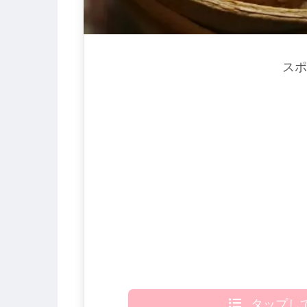
スポ
タップし