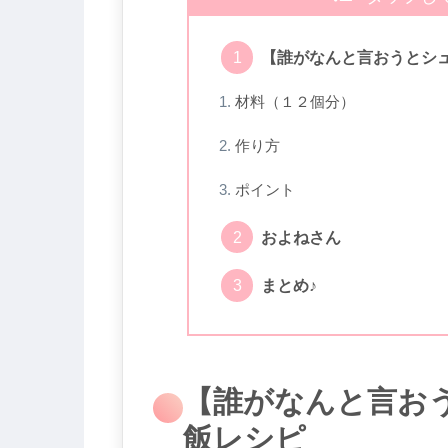
【誰がなんと言おうとシ
材料（１２個分）
作り方
ポイント
およねさん
まとめ♪
【誰がなんと言お
飯レシピ