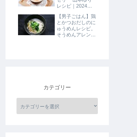
レシピ｜2024年8
月9日
【男子ごはん】鶏
とかつおだしのに
ゅうめんレシピ。
そうめんアレンジ
レシピ｜8月4日
カテゴリー