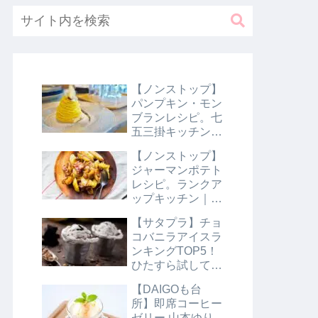
【ノンストップ】
パンプキン・モン
ブランレシピ。七
五三掛キッチン｜
10月31日
【ノンストップ】
ジャーマンポテト
レシピ。ランクア
ップキッチン｜10
月29日
【サタプラ】チョ
コバニラアイスラ
ンキングTOP5！
ひたすら試してラ
ンキング｜8月10
【DAIGOも台
日【サタデープラ
所】即席コーヒー
ス】
ゼリー 山本ゆり