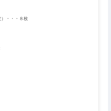
皮）・・・８枚
２