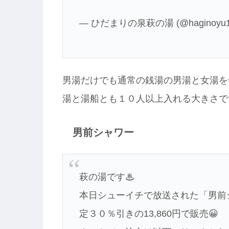
— ひだまりの泉萩の湯 (@haginoyu1
男湯だけでも通常の銭湯の男湯と女湯を
湯と湯船とも１０人以上入れる大きさで
男前シャワー
萩の湯です♨
本日シューイチで放送された「男前シ
定３０％引きの13,860円で販売😀