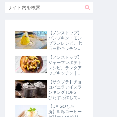
【ノンストップ】
パンプキン・モン
ブランレシピ。七
五三掛キッチン｜
10月31日
【ノンストップ】
ジャーマンポテト
レシピ。ランクア
ップキッチン｜10
月29日
【サタプラ】チョ
コバニラアイスラ
ンキングTOP5！
ひたすら試してラ
ンキング｜8月10
【DAIGOも台
日【サタデープラ
所】即席コーヒー
ス】
ゼリー 山本ゆり