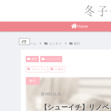
Home
PR
ホーム
エンタメ
旅行
旅行
シューイチ
プレミアム
お風呂
旅行
2021.11.21
【シューイチ】リノベ