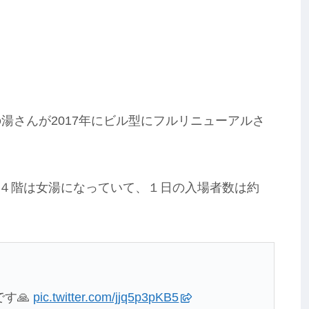
の湯さんが2017年にビル型にフルリニューアルさ
４階は女湯になっていて、１日の入場者数は約
す🙏
pic.twitter.com/jjq5p3pKB5