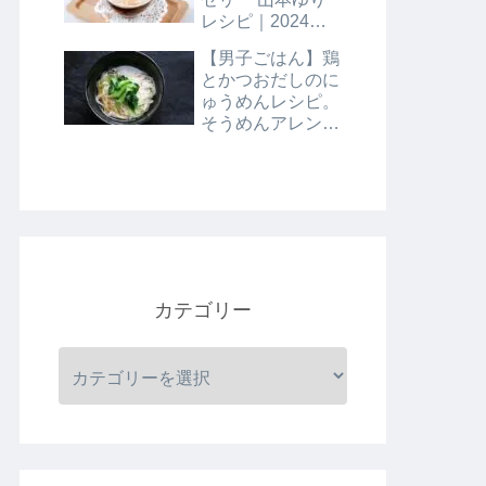
レシピ｜2024年8
月9日
【男子ごはん】鶏
とかつおだしのに
ゅうめんレシピ。
そうめんアレンジ
レシピ｜8月4日
カテゴリー