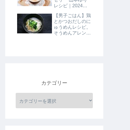
レシピ｜2024年8
月9日
【男子ごはん】鶏
とかつおだしのに
ゅうめんレシピ。
そうめんアレンジ
レシピ｜8月4日
カテゴリー