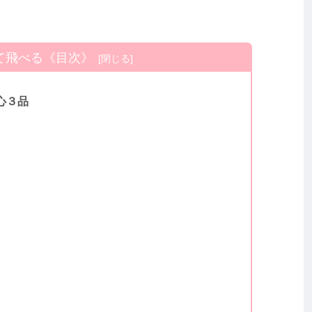
て飛べる《目次》
心３品