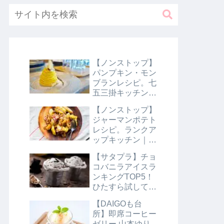
【ノンストップ】
パンプキン・モン
ブランレシピ。七
五三掛キッチン｜
10月31日
【ノンストップ】
ジャーマンポテト
レシピ。ランクア
ップキッチン｜10
月29日
【サタプラ】チョ
コバニラアイスラ
ンキングTOP5！
ひたすら試してラ
ンキング｜8月10
【DAIGOも台
日【サタデープラ
所】即席コーヒー
ス】
ゼリー 山本ゆり