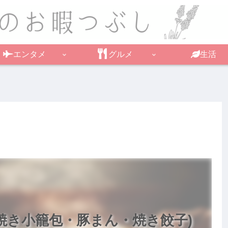
エンタメ
グルメ
生活
焼き小籠包・豚まん・焼き餃子)