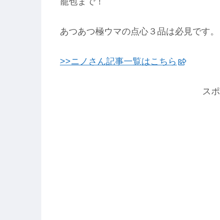
籠包まで！
あつあつ極ウマの点心３品は必見です。
>>ニノさん記事一覧はこちら
スポ