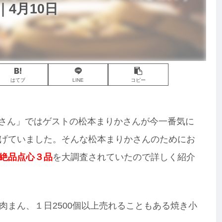
4月10日
はてブ
LINE
コピー
ニノさん」ではゲストの松本まりかさんが今一番気に
げていました。そんな松本まりかさんのためにお
絶品点心３品
を大調査されていたので詳しく紹介
肉まん、１日2500個以上売れることもある焼き小