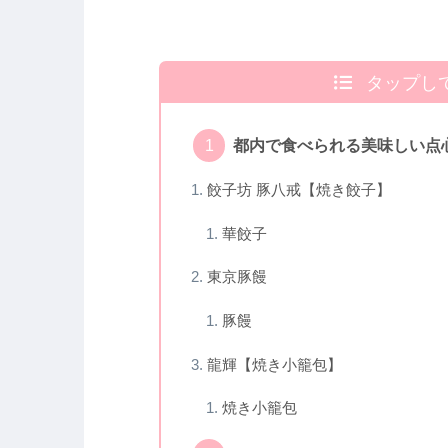
タップし
都内で食べられる美味しい点
餃子坊 豚八戒【焼き餃子】
華餃子
東京豚饅
豚饅
龍輝【焼き小籠包】
焼き小籠包