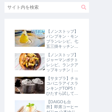
【ノンストップ】
パンプキン・モン
ブランレシピ。七
五三掛キッチン｜
10月31日
【ノンストップ】
ジャーマンポテト
レシピ。ランクア
ップキッチン｜10
月29日
【サタプラ】チョ
コバニラアイスラ
ンキングTOP5！
ひたすら試してラ
ンキング｜8月10
【DAIGOも台
日【サタデープラ
所】即席コーヒー
ス】
ゼリー 山本ゆり