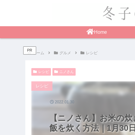
Home
PR
ホーム
グルメ
レシピ
レシピ
ニノさん
レシピ
2022.01.30
【ニノさん】お米の炊
飯を炊く方法｜1月30