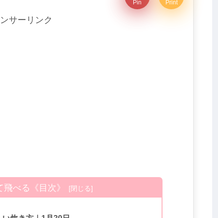
Pin
Print
ンサーリンク
て飛べる《目次》
い炊き方｜1月30日