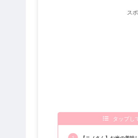
スポ
タップし
【ニノさん】お米の美味し