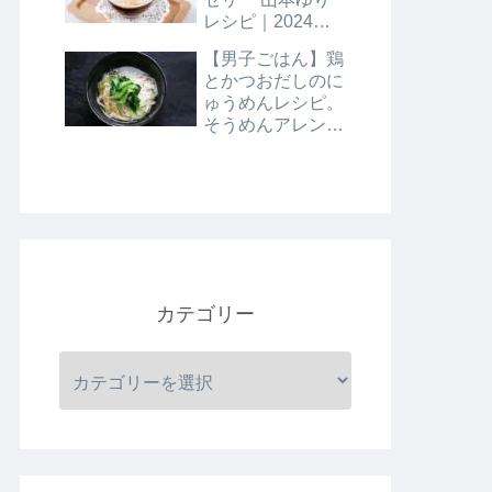
レシピ｜2024年8
月9日
【男子ごはん】鶏
とかつおだしのに
ゅうめんレシピ。
そうめんアレンジ
レシピ｜8月4日
カテゴリー