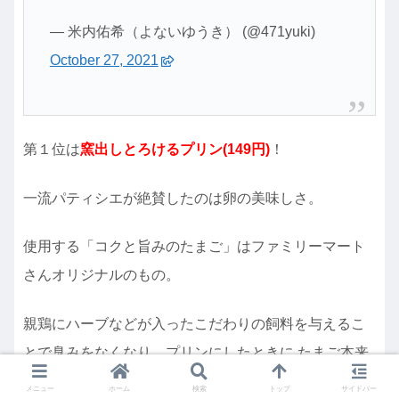
— 米内佑希（よないゆうき） (@471yuki)
October 27, 2021
第１位は
窯出しとろけるプリン(149円)
！
一流パティシエが絶賛したのは卵の美味しさ。
使用する「コクと旨みのたまご」はファミリーマート
さんオリジナルのもの。
親鶏にハーブなどが入ったこだわりの飼料を与えるこ
とで臭みをなくなり、プリンにしたときに たまご本来
の旨みを存分に味わえるのだそう。
メニュー
ホーム
検索
トップ
サイドバー