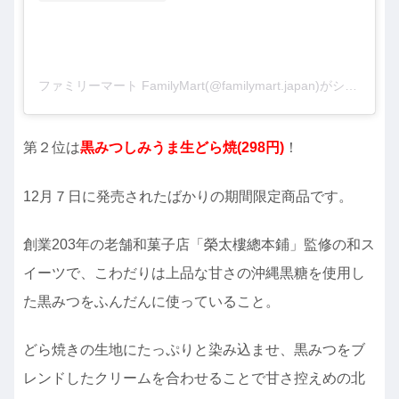
ファミリーマート FamilyMart(@familymart.japan)がシェアした投稿
第２位は
黒みつしみうま生どら焼(298円)
！
12月７日に発売されたばかりの期間限定商品です。
創業203年の老舗和菓子店「榮太樓總本鋪」監修の和ス
イーツで、こわだりは上品な甘さの沖縄黒糖を使用し
た黒みつをふんだんに使っていること。
どら焼きの生地にたっぷりと染み込ませ、黒みつをブ
レンドしたクリームを合わせることで甘さ控えめの北