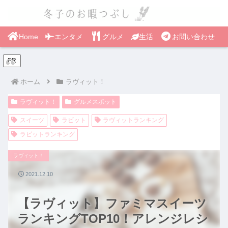
Home
エンタメ
グルメ
生活
お問い合わせ
PR
ホーム
ラヴィット！
ラヴィット！
グルメスポット
スイーツ
ラビット
ラヴィットランキング
ラビットランキング
ラヴィット！
2021.12.10
【ラヴィット】ファミマスイーツ
ランキングTOP10！アレンジレシ