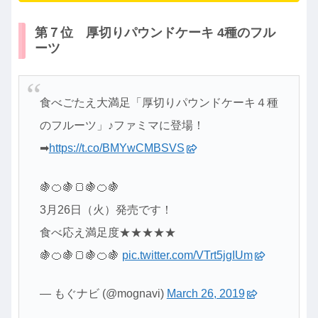
第７位 厚切りパウンドケーキ 4種のフル
ーツ
食べごたえ大満足「厚切りパウンドケーキ４種
のフルーツ」♪ファミマに登場！
➡
https://t.co/BMYwCMBSVS
🍇🍊🍇🍞🍇🍊🍇
3月26日（火）発売です！
食べ応え満足度★★★★★
🍇🍊🍇🍞🍇🍊🍇
pic.twitter.com/VTrt5jgIUm
— もぐナビ (@mognavi)
March 26, 2019