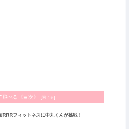
て飛べる《目次》
画RRRフィットネスに中丸くんが挑戦！