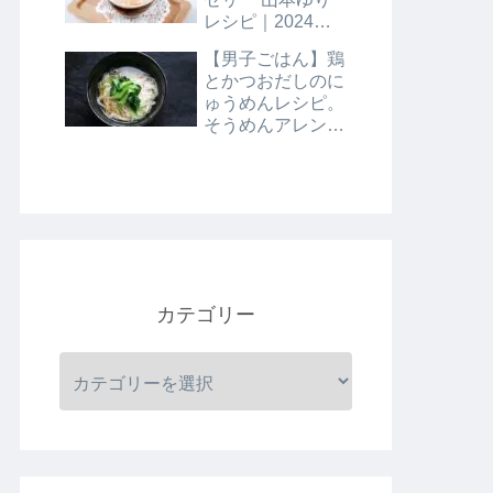
レシピ｜2024年8
月9日
【男子ごはん】鶏
とかつおだしのに
ゅうめんレシピ。
そうめんアレンジ
レシピ｜8月4日
カテゴリー