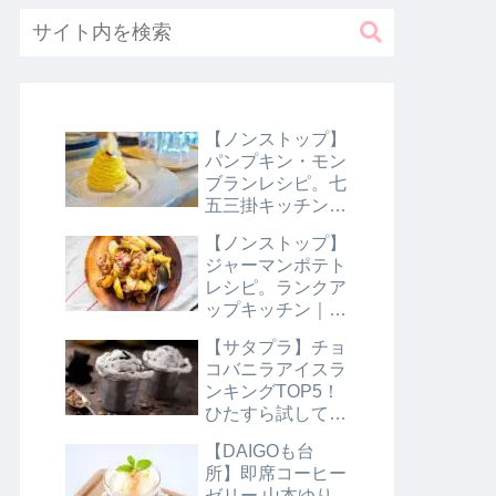
【ノンストップ】
パンプキン・モン
ブランレシピ。七
五三掛キッチン｜
10月31日
【ノンストップ】
ジャーマンポテト
レシピ。ランクア
ップキッチン｜10
月29日
【サタプラ】チョ
コバニラアイスラ
ンキングTOP5！
ひたすら試してラ
ンキング｜8月10
【DAIGOも台
日【サタデープラ
所】即席コーヒー
ス】
ゼリー 山本ゆり