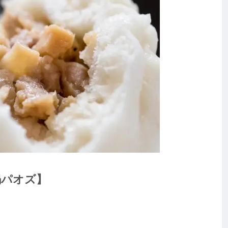
鍋パオズ】