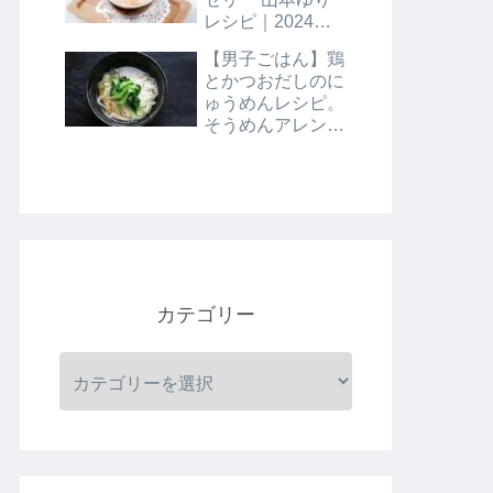
レシピ｜2024年8
月9日
【男子ごはん】鶏
とかつおだしのに
ゅうめんレシピ。
そうめんアレンジ
レシピ｜8月4日
カテゴリー