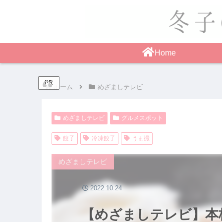
Home
PR
ホーム
めざましテレビ
めざましテレビ
グルメスポット
餃子
冷凍餃子
うま撮
めざましテレビ
2022.10.24
【めざましテレビ】本