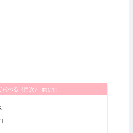
て飛べる《目次》
ん
ズ】