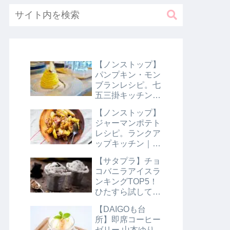
【ノンストップ】
パンプキン・モン
ブランレシピ。七
五三掛キッチン｜
10月31日
【ノンストップ】
ジャーマンポテト
レシピ。ランクア
ップキッチン｜10
月29日
【サタプラ】チョ
コバニラアイスラ
ンキングTOP5！
ひたすら試してラ
ンキング｜8月10
【DAIGOも台
日【サタデープラ
所】即席コーヒー
ス】
ゼリー 山本ゆり