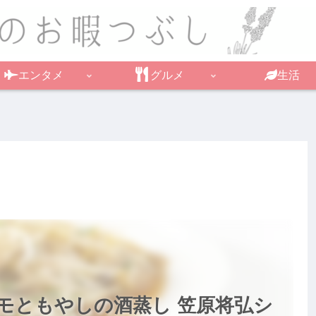
エンタメ
グルメ
生活
モともやしの酒蒸し 笠原将弘シ