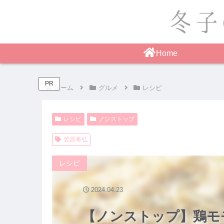
Home
PR
ホーム
グルメ
レシピ
レシピ
ノンストップ
笠原将弘
レシピ
2024.04.23
【ノンストップ】鶏モ