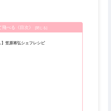
て飛べる《目次》
し】笠原将弘シェフレシピ