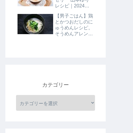
レシピ｜2024年8
月9日
【男子ごはん】鶏
とかつおだしのに
ゅうめんレシピ。
そうめんアレンジ
レシピ｜8月4日
カテゴリー