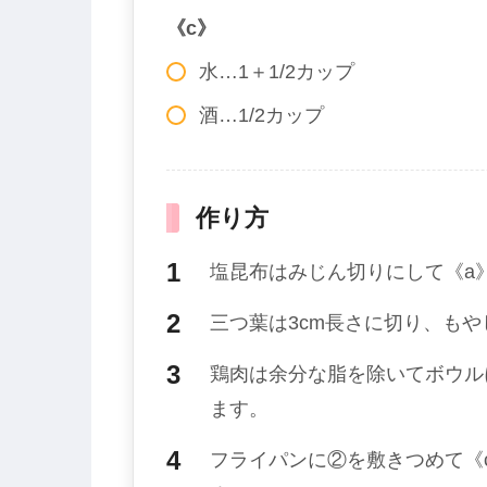
《c》
水…1＋1/2カップ
酒…1/2カップ
作り方
塩昆布はみじん切りにして《a
三つ葉は3cm長さに切り、も
鶏肉は余分な脂を除いてボウル
ます。
フライパンに②を敷きつめて《