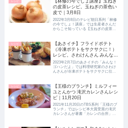
【林修の今でしょ講座】玉ねぎ
レシピ
の皮茶レシピ。玉ねぎの茶色い
皮で｜3月8日
2022年3月8日のテレビ朝日系列「林修
の今でしょ！講座」では生産者さんだ
からこそ知っている【玉ねぎの皮茶】
の作り方を教えてくれたので詳しく紹
介します。▼前回紹介された農家さん
だからこそ知るニラレシピ・ニラ醤油
【あさイチ】フライドポテト
レシピ
漬けレシピ・万能ニラ常備菜レシ...
（冷凍ポテトをサクサクに！）
レシピ。さわけんさん みんなゴ
ハンだよ｜2月7日
2023年2月7日のあさイチの「みんな！
ゴハンだよ」では料理研究家のさわけ
んさんが冷凍ポテトをサクサクに仕上
げる【フライドポテト】の作り方を教
えてくれたので詳しく紹介します。科
学の力で冷凍のポテトを冷めてもサク
【王様のブランチ】ミルフィー
レシピ
サク美味しく！>>あさイチ記事...
ユとんかつ 滝沢カレンさんレシ
ピ｜11月20日
2021年11月20日のTBS系列「王様のブ
ランチ」ではレシピ本大賞受賞の滝沢
カレンさんが著書「カレンの台所」よ
り【とろ〜りチーズのミルフィーユと
んかつ】の作り方を教えてくれたので
詳しく紹介します。分量や調理工程は