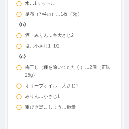
水…1リットル
昆布（7×4㎝）…1枚（3g）
《b》
酒・みりん…各大さじ2
塩…小さじ1+1/2
《c》
梅干し（種を除いてたたく）…2個（正味
25g）
オリーブオイル…大さじ1
みりん…小さじ1
粗びき黒こしょう…適量