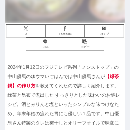
X
Facebook
はてブ
LINE
コピー
2024年1月12日のフジテレビ系列「ノンストップ」の
中山優馬のゆウマいごはんでは中山優馬さんが
【緑茶
鍋】の作り方
を教えてくれたので詳しく紹介します。
緑茶と昆布で煮出した すっきりとした味わいのお鍋レ
シピ。酒とみりんと塩といったシンプルな味つけなた
め、年末年始の疲れた胃にも優しい１品です。中山優
馬さん特製のタレは梅干しとオリーブオイルで味変に