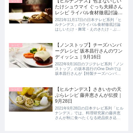
【ヒルナンデス】包まないしい
レシピ
無いけれど、不思議と分かる...
たけシュウマイ ぐっち夫婦さん
レシピ ライバル食材徹底討論｜
11月17日
2021年11月17日の日本テレビ系列「ヒ
ルナンデス」のライバル食材徹底討論
はしいたけ・舞茸・えのきたけ・ぶな
しめじ対決！プロのオススメの調理方
法として ぐっち夫婦さんが【包まない
しいたけシュウマイ】の作り方を教え
【ノンストップ】チーズハンバ
レシピ
てくれたので詳しく紹介しま...
ーグレシピ 坂本昌行さんのワン
ディッシュ｜9月16日
2022年9月16日のフジテレビ系列「ノン
ストップ」の坂本昌行のOne Dishでは
坂本昌行さんが【特製チーズハンバー
グ】の作り方を教えてくれたので詳し
く紹介します。ジューシーなチーズイ
ンハンバーグ。ハンバーグの中には、
【ヒルナンデス】さきいかの天
レシピ
チーズと生ハムが入っ...
ぷらレシピ 藤井恵さんが伝授｜
9月28日
2021年9月28日の日本テレビ系列「ヒル
ナンデス」では、料理研究家の藤井恵
さんが秋に食べたくなる絶品炊き込み
ご飯として【さきいかの天ぷら】の作
り方を教えてくれたので詳しく紹介し
ます。>>ヒルナンデス記事一覧はこち