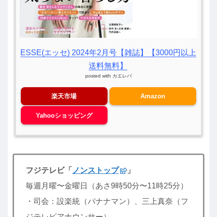
ESSE(エッセ) 2024年2月号【雑誌】【3000円以上
送料無料】
posted with
カエレバ
楽天市場
Amazon
Yahooショッピング
フジテレビ「
ノンストップ
」
毎週月曜〜金曜日（あさ9時50分〜11時25分）
・司会：設楽統（バナナマン）、三上真奈（フ
ジテレビアナウンサー）