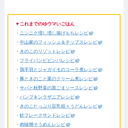
▼これまでのゆウマいごはん
・
ニンニク増し増し揚げもちレシピ
・
中山家のフィッシュ＆チップスレシピ
・
きのこのリゾットレシピ
・
フライパンビビンバレシピ
・
鶏手羽とジャガイモのコーラ煮レシピ
・
豚ときのこと栗のクリーム煮レシピ
・
サバと秋野菜の黒ごまソースレシピ
・
パンプキンラザニアレシピ
・
きのこたっぷり豆乳担々うどんレシピ
・
鮭フレークサンドレシピ
・
肉味噌そうめんレシピ