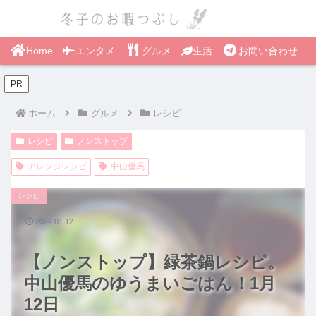
Home
エンタメ
グルメ
生活
お問い合わせ
PR
ホーム
グルメ
レシピ
レシピ
ノンストップ
アレンジレシピ
中山優馬
レシピ
2024.01.12
【ノンストップ】緑茶鍋レシピ。
中山優馬のゆうまいごはん！1月
12日