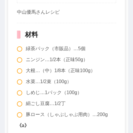
中山優馬さんレシピ
材料
緑茶パック（市販品）…5個
ニンジン…1/2本（正味50g）
大根…（中）1/8本（正味100g）
水菜…1/2束（100g）
しめじ…1パック（100g）
絹ごし豆腐…1/2丁
豚ロース（しゃぶしゃぶ用肉）…200g
《a》