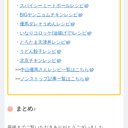
・
スパイシーミートボールレシピ
・
BIGヤンニョムチキンレシピ
・
優馬ダレそうめんレシピ
・
いなりコロッケ(油揚げで)レシピ
・
とろたま天津丼レシピ
・
うどん餃子レシピ
・
北京チキンレシピ
>>
中山優馬さんレシピ一覧はこちら
>>
ノンストップ記事一覧はこちら
まとめ♪
最後までご覧いただきありがとうございました。