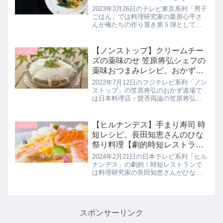
26日
2023年3月26日のテレビ東京系列「男子
ごはん」では料理研究家の栗原心平さ
んが俺たちの作り置き第５弾として万
能薬味だれの「にんにくと玉ねぎの香
味醤油」を使用した【香味醤油パス
タ】の作り方を教えてくれたので詳し
【ノンストップ】クリームチー
レシピ
く紹介します。>>男子ごはん記...
ズの薬味のせ 笠原将弘シェフの
薬味おつまみレシピ。おかず道
場｜7月12日
2022年7月12日のフジテレビ系列「ノン
ストップ」の笠原将弘のおかず道場で
は日本料理店・賛否両論の笠原将弘シ
ェフが【クリームチーズの薬味のせ】
の作り方を教えてくれたので詳しく紹
介します。笠原シェフのカジキのソテ
【ヒルナンデス】手まり寿司 時
レシピ
ー 薬味のせを作るときに多め...
短レシピ。長田知恵さんのひな
祭り料理【劇的時短レストラ
ン】2月21日
2024年2月21日の日本テレビ系列「ヒル
ナンデス」の劇的！時短レストランで
は料理研究家の長田知恵さんがひな祭
り直前！子どもが喜ぶカラフル調理を
お題に、時短レシピ【手まり寿司】の
作り方を教えてくれたので詳しく紹介
します。>>ヒルナンデス記事...
スポンサーリンク