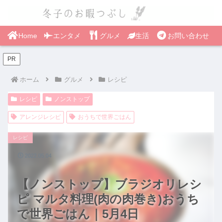
Home
エンタメ
グルメ
生活
お問い合わせ
PR
ホーム
グルメ
レシピ
レシピ
ノンストップ
アレンジレシピ
おうちで世界ごはん
レシピ
2022.05.04
【ノンストップ】ブラジオリレシ
ピ マルタ料理(肉の肉巻き)おうち
で世界ごはん｜5月4日