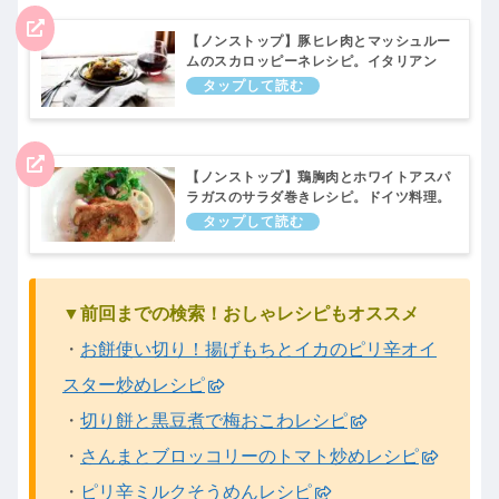
【ノンストップ】豚ヒレ肉とマッシュルー
ムのスカロッピーネレシピ。イタリアン
おうちで世界ごはん｜4月13日
【ノンストップ】鶏胸肉とホワイトアスパ
ラガスのサラダ巻きレシピ。ドイツ料理。
おうちで世界ごはん｜4月6日
▼前回までの検索！おしゃレシピもオススメ
・
お餅使い切り！揚げもちとイカのピリ辛オイ
スター炒めレシピ
・
切り餅と黒豆煮で梅おこわレシピ
・
さんまとブロッコリーのトマト炒めレシピ
・
ピリ辛ミルクそうめんレシピ