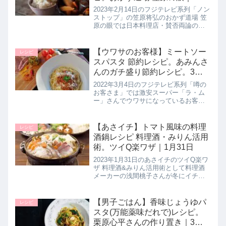
14日
2023年2月14日のフジテレビ系列「ノン
ストップ」の笠原将弘のおかず道場 笠
原の眼では日本料理店・賛否両論の笠
原将弘シェフがカリフラワーのあんか
けパスタと一緒に簡単にできる もう１
品として【カリフラワーのふりかけ】
【ウワサのお客様】ミートソー
レシピ
の作り方を教えてくれたの...
スパスタ 節約レシピ。あみんさ
んのガチ盛り節約レシピ。3月4
日
2022年3月4日のフジテレビ系列「噂の
お客さま」では激安スーパー「ラ・ム
ー」さんでウワサになっているお客さ
ま あみんさんが節約になるのにデカ盛
りな【ガチ盛りミートソースパスタ】
の作り方を教えてくれたので詳しく紹
【あさイチ】トマト風味の料理
レシピ
介します。>>ウワサのお客さ...
酒鍋レシピ 料理酒・みりん活用
術。ツイQ楽ワザ｜1月31日
2023年1月31日のあさイチのツイQ楽ワ
ザ 料理酒&みりん活用術として料理酒
メーカーの浅間桃子さんが冬にイチオ
シする【トマト風味の料理酒鍋】の作
り方を教えてくれたので詳しく紹介し
ます。スープに使用するのは料理酒と
【男子ごはん】香味じょうゆパ
レシピ
水を１対１のみ！>>あさイ...
スタ(万能薬味だれで)レシピ。
栗原心平さんの作り置き｜3月