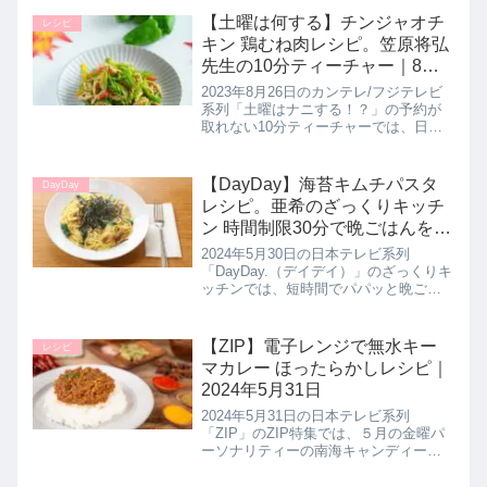
タント麺の「マルちゃん正麺 旨塩味」
を使用した絶品アレンジレシピ【サー
【土曜は何する】チンジャオチ
レシピ
モンづくしラーメン】の...
キン 鶏むね肉レシピ。笠原将弘
先生の10分ティーチャー｜8月
26日
2023年8月26日のカンテレ/フジテレビ
系列「土曜はナニする！？」の予約が
取れない10分ティーチャーでは、日本
料理店・賛否両論 店主の笠原将弘先生
が、節約しながら超格上げできる至高
の鶏胸肉レシピ【チンジャオチキン】
【DayDay】海苔キムチパスタ
DayDay
の作り方を教えてくれたの...
レシピ。亜希のざっくりキッチ
ン 時間制限30分で晩ごはんを作
る！5月30日【デイデイ】
2024年5月30日の日本テレビ系列
「DayDay.（デイデイ）」のざっくりキ
ッチンでは、短時間でパパッと晩ごは
んを作りたいというリクエストに応え
て亜希さんが制限時間30分で4品のおい
しい晩ごはん作りを披露！【海苔キム
【ZIP】電子レンジで無水キー
レシピ
チパスタ】の作り方を教...
マカレー ほったらかしレシピ｜
2024年5月31日
2024年5月31日の日本テレビ系列
「ZIP」のZIP特集では、５月の金曜パ
ーソナリティーの南海キャンディー
ズ・しずちゃんが火を使わない、失敗
しないほったらかし料理として【電子