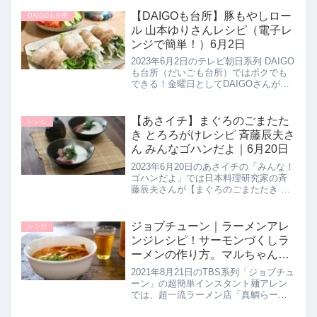
【DAIGOも台所】豚もやしロー
DAIGOも台所
ル 山本ゆりさんレシピ（電子レ
ンジで簡単！）6月2日
2023年6月2日のテレビ朝日系列 DAIGO
も台所（だいごも台所）ではボクでも
できる！金曜日としてDAIGOさんが料
理研究家の山本ゆりさんに教わりなが
ら電子レンジで作れるおかず【豚もや
しロール】に挑戦！ポイントと作り方
【あさイチ】まぐろのごまたた
レシピ
を教えてくれたので詳...
き とろろがけレシピ 斉藤辰夫さ
ん みんなゴハンだよ｜6月20日
2023年6月20日のあさイチの「みんな！
ゴハンだよ」では日本料理研究家の斉
藤辰夫さんが【まぐろのごまたたき と
ろろがけ】の作り方を教えてくれたの
で詳しく紹介します。まぐろにゴマを
まぶしてたたき風に焼いたものに、と
ジョブチューン｜ラーメンアレ
レシピ
ろろをかけたおかずです。>...
ンジレシピ！サーモンづくしラ
ーメンの作り方。マルちゃん正
麺 旨塩味で｜8月21日
2021年8月21日のTBS系列「ジョブチュ
ーン」の超簡単インスタント麺アレン
では、超一流ラーメン店「真鯛らーめ
ん 麺魚」の店主・橋本シェフがインス