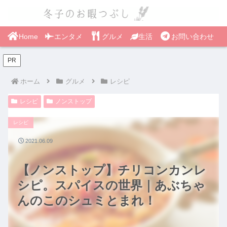
Home
エンタメ
グルメ
生活
お問い合わせ
PR
ホーム
グルメ
レシピ
レシピ
ノンストップ
レシピ
2021.06.09
【ノンストップ】チリコンカンレ
シピ。スパイスの世界｜あぶちゃ
んのこのシュミとまれ！