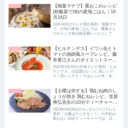
の】の作り方を教えてくれたので詳し
【相葉マナブ】栗おこわレシピ
レシピ
く紹介します。豆腐を使った本...
(炊飯器で)旬の産地ごはん｜10
月24日
10月24日のテレビ朝日系列「相葉マナ
ブ」の旬の産地ごはんでは、農家さん
だからこそ知る絶品栗レシピとして
【栗おこわ】の作り方を教えてくれた
ので詳しく紹介します。>>相葉マナブ
記事一覧はこちらまとめ♪最後までご覧
【ヒルナンデス】イワシ缶とト
レシピ
いただきありがとうございます。...
マトの漁師風スープレシピ。藤
井香江さんのダイエットスープ
レシピ｜2月3日
2022年2月3日の日本テレビ系列「ヒル
ナンデス」の話題のレシピ 高いンデ
ス！安いンデス！ではレシピ本「女性
の悩みはすべて「スープ」で解決す
る」で話題の藤井香江さんがダイエッ
トに最適なヘルシースープレシピとし
【土曜は何する】鶏むね肉のし
レシピ
て【イワシ缶とトマトの漁師風】の...
ょうが焼き 鶏むねレシピ。笠原
将弘先生の10分ティーチャー｜
8月26日
2023年8月26日のカンテレ/フジテレビ
系列「土曜はナニする！？」の予約が
取れない10分ティーチャーでは、日本
料理店・賛否両論 店主の笠原将弘先生
が、節約しながら超格上げできる至高