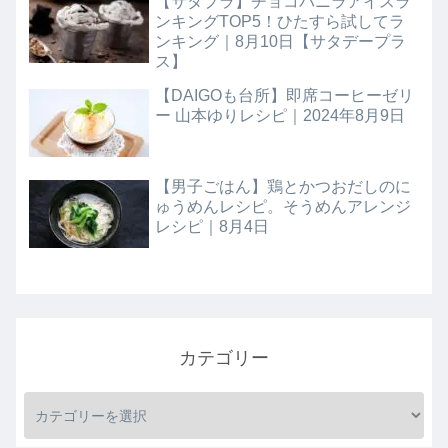
【サタプラ】チョコバニラアイスラ
ンキングTOP5！ひたすら試してラ
ンキング｜8月10日【サタデープラ
ス】
【DAIGOも台所】即席コーヒーゼリ
ー 山本ゆりレシピ｜2024年8月9日
【男子ごはん】鶏とかつおだしのに
ゅうめんレシピ。そうめんアレンジ
レシピ｜8月4日
カテゴリー