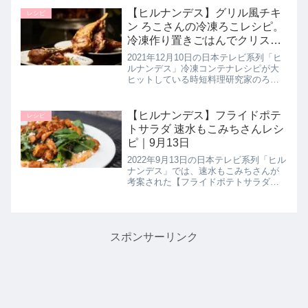
の鶏胸肉レシピ【鶏むね肉のしょうが
【ヒルナンデス】グリル風チキ
レシピ
焼き】の作り方を教えてく...
ン ろこさんの冷凍ろこレシピ。
冷凍作り置きごはんでクリスマ
ス料理！12月10日
2021年12月10日の日本テレビ系列「ヒ
ルナンデス」冷凍コンテナレシピが大
ヒットしている時短料理研究家のろこ
さんが超時短で簡単なクリスマス料理
【グリル風チキン】の作り方を教えて
くれたので詳しく紹介します。はちみ
【ヒルナンデス】フライドポテ
レシピ
つがポイント！甘辛テイストが...
トサラダ 速水もこみちさんレシ
ピ｜9月13日
2022年9月13日の日本テレビ系列「ヒル
ナンデス」では、速水もこみちさんが
考案された【フライドポテトサラダ】
の作り方を教えてくれたので詳しく紹
介します。>>ヒルナンデス記事一覧は
こちら▼ヒルナンデスレシピはこちら
もオススメ！・生姜香るナス...
スポンサーリンク