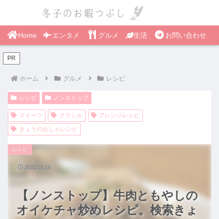
Home
エンタメ
グルメ
生活
お問い合わせ
PR
ホーム
グルメ
レシピ
レシピ
ノンストップ
スイーツ
クラシル
アレンジレシピ
きょうのおしゃレシピ
レシピ
2022.02.16
【ノンストップ】牛肉ともやしの
オイケチャ炒めレシピ。検索きょ