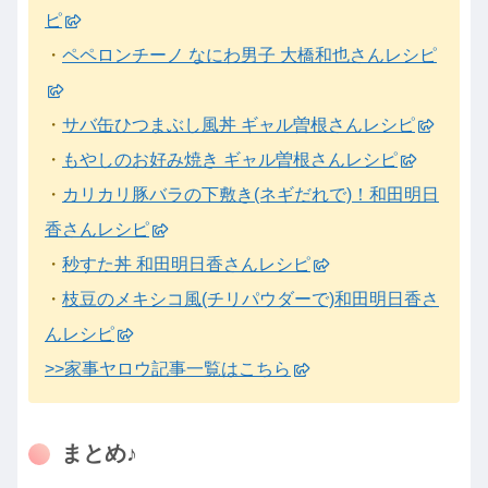
ピ
・
ペペロンチーノ なにわ男子 大橋和也さんレシピ
・
サバ缶ひつまぶし風丼 ギャル曽根さんレシピ
・
もやしのお好み焼き ギャル曽根さんレシピ
・
カリカリ豚バラの下敷き(ネギだれで)！和田明日
香さんレシピ
・
秒すた丼 和田明日香さんレシピ
・
枝豆のメキシコ風(チリパウダーで)和田明日香さ
んレシピ
>>家事ヤロウ記事一覧はこちら
まとめ♪