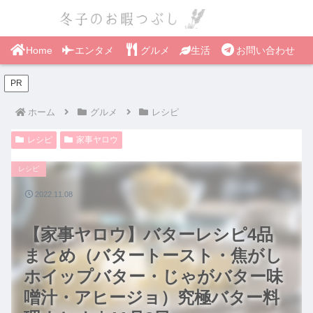
Home
エンタメ
グルメ
生活
お問い合わせ
PR
ホーム
グルメ
レシピ
レシピ
家事ヤロウ
レシピ
2022.11.08
【家事ヤロウ】バターレシピ4品
まとめ（バタートースト・焦がし
ホイップバター・じゃがバター味
噌汁・アヒージョ）究極バター料