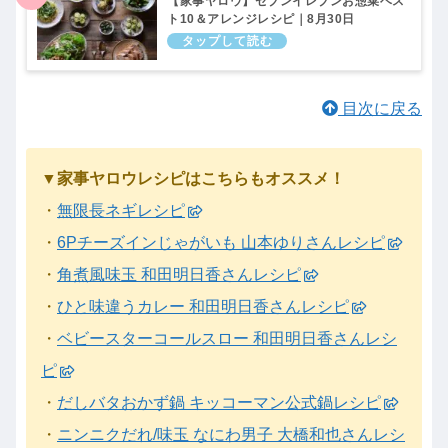
【家事ヤロウ】セブンイレブンお惣菜ベス
ト10＆アレンジレシピ｜8月30日
目次に戻る
▼家事ヤロウレシピはこちらもオススメ！
・
無限長ネギレシピ
・
6Pチーズインじゃがいも 山本ゆりさんレシピ
・
角煮風味玉 和田明日香さんレシピ
・
ひと味違うカレー 和田明日香さんレシピ
・
ベビースターコールスロー 和田明日香さんレシ
ピ
・
だしバタおかず鍋 キッコーマン公式鍋レシピ
・
ニンニクだれ/味玉 なにわ男子 大橋和也さんレシ