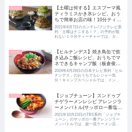
てくれたので詳しく紹介します。まと
め♪最後までご覧いただきありがとうご
【土曜は何する】エスプーマ風
レシピ
ざいます。DAIGOさん...
ティラミスかき氷レシピ。おう
ちで簡単お店の味！10分ティー
チャー｜8月7日
2021年8月7日のカンテレ/フジテレビ系
列「土曜はナニする！？」の予約が取
れない１０分ティーチャーでは、カキ
氷界の女王・原田麻子(アサコ)先生がお
家で簡単に作ることができる【エスプ
ーマ風ティラミスかき氷】の作り方を
【ヒルナンデス】焼き鳥缶で炊
レシピ
教えてくれたので詳しく紹...
き込みご飯レシピ。おうちでマ
ネできるキャンプ飯（板倉俊之
さん）4月29日
2024年4月29日の日本テレビ系列「ヒル
ナンデス」のおうちでもレジャー気
分！キャンプスペシャルでは、インパ
ルスの板倉俊之さんが、簡単にマネで
きるキャンプメシレシピとして焼き鳥
缶で作る【超簡単炊き込みご飯】の作
【ジョブチューン】スンドゥブ
レシピ
り方を教えてくれたので詳しく紹...
チゲラーメンレシピ アレンジラ
ーメンバトル(サッポロ一番塩ら
ーめん編)10月23日
2021年10月23日のTBS系列「ジョブチ
ューン」のサッポロ一番アレンジラー
メンバトルでは、超一流ラーメン店の
店主たちがインスタントラーメンのサ