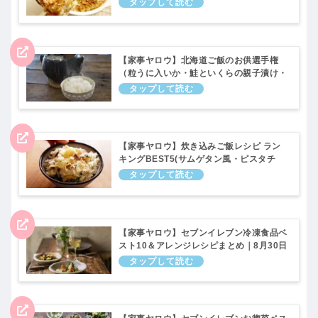
10月11日
【家事ヤロウ】北海道ご飯のお供選手権
（粒うに入いか・鮭といくらの親子漬け・
ホタテXO醤）9月20日
【家事ヤロウ】炊き込みご飯レシピ ラン
キングBEST5(サムゲタン風・ピスタチ
オ・カニカマ・ベーコン）9月13日
【家事ヤロウ】セブンイレブン冷凍食品ベ
スト10＆アレンジレシピまとめ｜8月30日