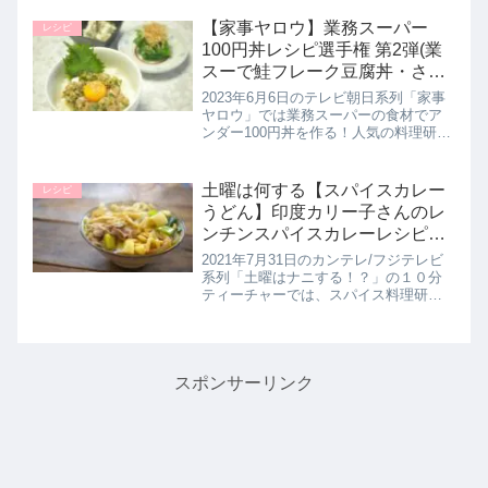
ッポロ一番塩らーめんを使って簡単ア
レンジラーメンを考案されていまし
【家事ヤロウ】業務スーパー
レシピ
た。こちらでは とものもとの...
100円丼レシピ選手権 第2弾(業
スーで鮭フレーク豆腐丼・さば
フレークなめろう丼など)6月6日
2023年6月6日のテレビ朝日系列「家事
ヤロウ」では業務スーパーの食材でア
ンダー100円丼を作る！人気の料理研究
家さんたちが業スー食材を駆使して安
くて簡単で美味しい絶品100円以下丼の
作り方を教えてくれたので詳しく紹介
土曜は何する【スパイスカレー
レシピ
します。鯖フレークで作...
うどん】印度カリー子さんのレ
ンチンスパイスカレーレシピ。
10分ティーチャー｜7月31日
2021年7月31日のカンテレ/フジテレビ
系列「土曜はナニする！？」の１０分
ティーチャーでは、スパイス料理研究
家の印度カリー子さんがレンジで調理
できる簡単レンチンスパイスカレーレ
シピとして【スパイスカレーうどん】
の作り方を教えてくれたので詳...
スポンサーリンク