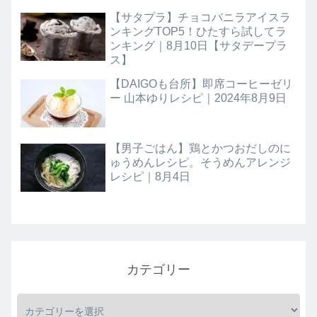
【サタプラ】チョコバニラアイスラ
ンキングTOP5！ひたすら試してラ
ンキング｜8月10日【サタデープラ
ス】
【DAIGOも台所】即席コーヒーゼリ
ー 山本ゆりレシピ｜2024年8月9日
【男子ごはん】鶏とかつおだしのに
ゅうめんレシピ。そうめんアレンジ
レシピ｜8月4日
カテゴリー