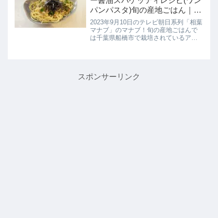
ー醤油スパゲッティレシピ(ワン
パンパスタ)旬の産地ごはん｜9
月10日
2023年9月10日のテレビ朝日系列「相葉
マナブ」のマナブ！旬の産地ごはんで
は千葉県船橋市で栽培されているアー
リーファイブという品種のオクラを使
って農家さんだからこそ知る絶品オク
ラレシピを学んでいました。相葉くん
とゲストのSexy Zone...
スポンサーリンク