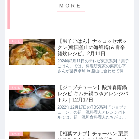
【男子ごはん】ナッコッセポッ
レシピ
クン(韓国釜山の海鮮鍋)＆旨辛
雑炊レシピ。2月11日
2024年2月11日のテレビ東京系列「男子
ごはん」では、料理研究家の栗原心平
さんが世界卓球 in 釜山に合わせて韓
国・釜山の名物 海鮮料理として【ナッ
コッセポックン】の作り方とシメの雑
炊レシピ【韓国風旨辛雑炊】を教えて
【ジョブチューン】酸辣春雨鍋
レシピ
くれたので詳しく紹介し...
レシピ キムチ鍋つゆアレンジバ
トル｜12月17日
2022年12月17日のTBS系列「ジョブチ
ューン」の超一流料理人アレンジバト
ルでは、超一流和食料理人たちがミツ
カンの〆まで美味しいキムチ鍋つゆと
キリンレモン（無糖）を使った簡単ア
レンジレシピを考案！こちらでは中華
【相葉マナブ】チャーハン 栗原
レシピ
名菜 圳陽の山田昌夫シェフ...