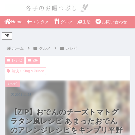
Home
エンタメ
グルメ
生活
お問い合わせ
PR
ホーム
グルメ
レシピ
レシピ
ZIP
解決！King＆Prince
レシピ
2021.11.15
【ZIP】おでんのチーズトマトグ
ラタン風レシピ あまったおでん
のアレンジレシピをキンプリ平野