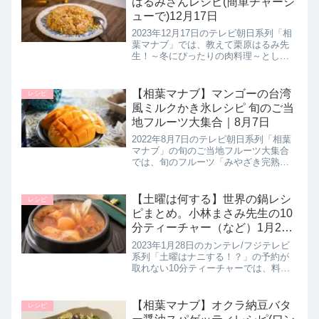
はるみさんレシピ(簡単チャーシ
ューで)12月17日
2023年12月17日のテレビ朝日系列「相
葉マナブ」では、教えて栗原はるみ先
生！～冬にぴったりの肉料理～として
料理家の栗原はるみ先生が相葉くんた
ちに教えたいという絶品の肉料理を伝
授！相葉くんたちが栗原はるみ先生に
【相葉マナブ】マンゴーの台湾
レシピ
教わりながら作った相葉くんが...
風ミルクかき氷レシピ 旬のご当
地フルーツ大集合｜8月7日
2022年8月7日のテレビ朝日系列「相葉
マナブ」の旬のご当地フルーツ大集合
では、旬のフルーツ「みやざき完熟マ
ンゴー」を使用した絶品レシピ【マン
ゴーの台湾風ミルクかき氷】の作り方
を教えてくれたので詳しく紹介しま
【土曜は何する】世界の鍋レシ
レシピ
す。かき氷器は使わずに作れちゃい...
ピまとめ。小林まさみ先生の10
分ティーチャー（など）1月28
日
2023年1月28日のカンテレ/フジテレビ
系列「土曜はナニする！？」の予約が
取れない10分ティーチャーでは、料理
研究家の小林まさみ先生とアシスタン
トの小林まさる先生が毎日でも食べ飽
きない！世界の鍋料理として簡単に作
【相葉マナブ】オクラ納豆バタ
レシピ
れる世界の鍋レシピを教えて...