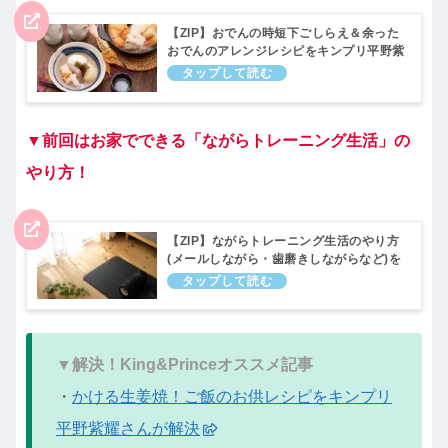
【ZIP】おでんの時短下ごしらえ＆余った
おでんのアレンジレシピをキンプリ平野紫
耀さんが解決！11月15日
▼前回はお家でできる「ながらトレーニング生活」の
やり方！
【ZIP】ながらトレーニング生活のやり方
(メールしながら・歯磨きしながらなど)を
キンプリ高橋海人さんが解決！11月1日
▼解決！King&Princeオススメ記事
・
かける生姜焼！ご飯のお供レシピをキンプリ
平野紫耀さんが解決