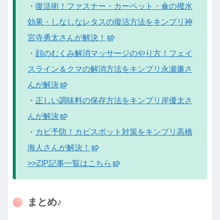
・
復活術！ファスナー・カーペット・傘の撥水
効果・しなしなレタスの復活方法をキンプリ神
宮寺勇太さんが解決！
・
顔のむくみ解消マッサージのやり方！フェイ
スライン＆クマの解消方法をキンプリ永瀬廉さ
んが解決
・
正しい調味料の保存方法をキンプリ岸優太さ
んが解決
・
カビ予防！カビスポット対策をキンプリ高橋
海人さんが解決！
>>ZIP記事一覧はこちら
まとめ♪