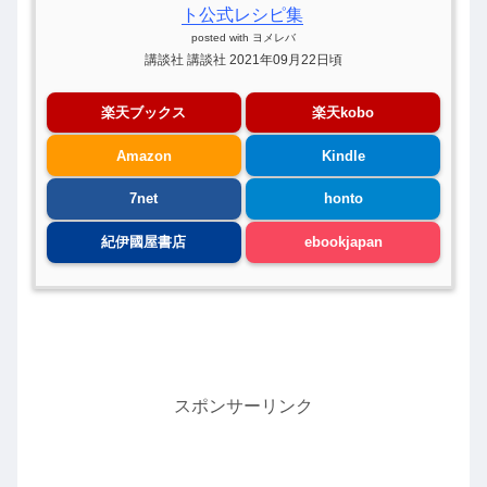
ト公式レシピ集
posted with
ヨメレバ
講談社 講談社 2021年09月22日頃
楽天ブックス
楽天kobo
Amazon
Kindle
7net
honto
紀伊國屋書店
ebookjapan
スポンサーリンク