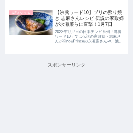
き照り焼き】の作り方を教えてくれた
ので詳しく紹介します。半熟卵を丸ご
と肉で巻いたボリューム満点おかず。
【沸騰ワード10】ブリの照り焼
志麻さんレシピ
照り焼きの甘辛味でご飯がすす...
き 志麻さんレシピ 伝説の家政婦
が永瀬廉らに直撃！1月7日
2022年1月7日の日本テレビ系列「沸騰
ワード10」では伝説の家政婦・志麻さ
んがKing&Princeの永瀬廉さんや、池田
エライザさん、柄本佑さんに旬の食材
を使用した白飯がすすむこと間違いな
しの【ブリの照焼き】を披露されてい
たので作り方を詳...
スポンサーリンク