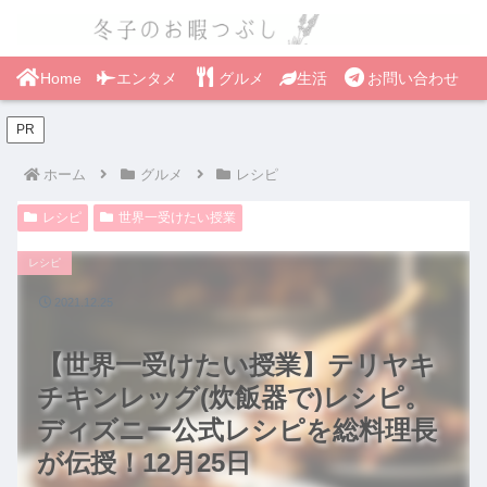
Home
エンタメ
グルメ
生活
お問い合わせ
PR
ホーム
グルメ
レシピ
レシピ
世界一受けたい授業
レシピ
2021.12.25
【世界一受けたい授業】テリヤキ
チキンレッグ(炊飯器で)レシピ。
ディズニー公式レシピを総料理長
が伝授！12月25日