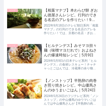
ディマニアで料理研究家のヤミーさん
が簡単ヤミつきレシピとしてカルディ
のイタリアン・パスタ「ブカティー
【相葉マナブ】本わらび餅 ぎお
レシピ
ニ」を使用した【アマトリチャ...
ん徳屋さんレシピ。行列のでき
る名店のアレを作りたい！9月
18日
2022年9月18日のテレビ朝日系列「相葉
マナブ」の行列のできる名店のアレを
作りたい！では、京都の名店・ぎおん
徳屋さんから【本わらびもち】のレシ
ピを教わり相葉くんが作っていたので
作り方とポイントを詳しく紹介しま
【ヒルナンデス】みそマヨ担々
レシピ
す。ぎおん徳屋さんが考案された...
麺（味噌マヨだれで）およねさ
んの爆速時短レシピ｜5月9日
2024年5月9日の日本テレビ系列「ヒル
ナンデス」の食材レスキュー！チャチ
ャっとごはんでは、冷蔵庫の余り物復
活アレンジレシピとして爆速レシピク
リエーターのおよねさんが、万能だれ
を使った包丁まな板不要の【味噌マヨ
【ノンストップ】半熟卵の肉巻
レシピ
担々麺】の作り方を教えてくれた...
き照り焼きレシピ。中山優馬さ
んのゆうまいごはん｜5月24日
2024年5月24日のフジテレビ系列「ノン
ストップ」の中山優馬のゆウマいごは
んでは中山優馬さんが【半熟卵の肉巻