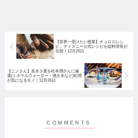
【世界一受けたい授業】チュロスレシ
ピ。ディズニー公式レシピを総料理長が
伝授！12月25日
【ニノさん】名水３選を松本潤さんに厳
選(ミネラルウォーター・湧き水など)松潤
が気になるモノ｜12月26日