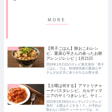
【男子ごはん】餅おこわレシ
レシピ
ピ。栗原心平さんの余ったお餅
アレンジレシピ｜1月21日
2024年1月21日のテレビ東京系列「男子
ごはん」では、料理研究家の栗原心平
さんがお正月に余りがちなお餅を使っ
たアレンジレシピとして【餅おこわ】
の作り方を教えてくれたので詳しく紹
介します。餅米を使わず切り餅で代
【土曜は何する】アマトリチャ
レシピ
用！餅とお米を一緒に炊き上げて...
ーナパスタレシピ。カルディマ
ニアのヤミつきレシピ。ヤミー
さんの10分ティーチャー｜3月
2022年3月19日のカンテレ/フジテレビ
19日
系列「土曜はナニする！？」の予約が
取れない10分ティーチャーでは、カル