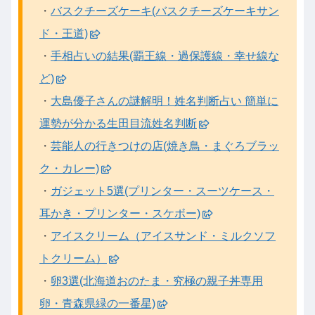
・
バスクチーズケーキ(バスクチーズケーキサン
ド・王道)
・
手相占いの結果(覇王線・過保護線・幸せ線な
ど)
・
大島優子さんの謎解明！姓名判断占い 簡単に
運勢が分かる生田目流姓名判断
・
芸能人の行きつけの店(焼き鳥・まぐろブラッ
ク・カレー)
・
ガジェット5選(プリンター・スーツケース・
耳かき・プリンター・スケボー)
・
アイスクリーム（アイスサンド・ミルクソフ
トクリーム）
・
卵3選(北海道おのたま・究極の親子丼専用
卵・青森県緑の一番星)