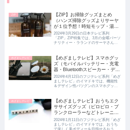
【ZIP】お掃除グッズまとめ
ZIP
（ハンズ掃除グッズよりサーヤ
が１位予想！時短モップ・湯あ
か取りなど）3月29日
2024年3月29日の日本テレビ系列
「ZIP」ZIP特集では、3月の金曜パーソ
ナリティー・ラランドのサーヤさんが
ハンズのらくチンお掃除グッズ人気ナ
ンバーワンを当てろ！にチャレンジし
ていたので、お掃除嫌いなサーヤさん
【めざましテレビ】スマホグッ
めざましテレビ
も感動した掃除グッズを詳し...
ズ（モバイルバッテリー・充電
器・Bluetoothスピーカー・ディ
ズニーストアのスマホ周辺グッ
2024年4月12日のフジテレビ系列「めざ
ズ）イマドキで紹介｜2024年4
ましテレビ」のイマドキでは、機能性
＆デザイン性バツグンのスマホグッズ
月12日
を西川実花さんが教えてくれたので詳
しく紹介します。スマホとBluetooth接
続ができるロボット型のスピーカーか
【めざましテレビ】おうちエク
めざましテレビ
ら、充電状況を表情...
ササイズグッズ（ピロピロ・プ
ランクローラーなどトレーニン
ググッズで筋トレ）イマドキ｜
2024年1月11日のフジテレビ系列「めざ
1月11日
ましテレビ」のイマドキでは、おうち
で楽しく美ボディーを目指せるおうち