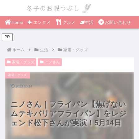
Home
エンタメ
グルメ
生活
お問い合わせ
PR
ホーム
生活
家電・グッズ
家電・グッズ
ニノさん
家電・グッズ
2023.05.14
ニノさん｜フライパン【焦げない
ムテキバリアフライパン】をレジ
ェンド松下さんが実演！5月14日