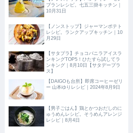
ブランレシピ。七五三掛キッチン｜
10月31日
【ノンストップ】ジャーマンポテト
レシピ。ランクアップキッチン｜10
月29日
【サタプラ】チョコバニラアイスラ
ンキングTOP5！ひたすら試してラ
ンキング｜8月10日【サタデープラ
ス】
【DAIGOも台所】即席コーヒーゼリ
ー 山本ゆりレシピ｜2024年8月9日
【男子ごはん】鶏とかつおだしのに
ゅうめんレシピ。そうめんアレンジ
レシピ｜8月4日