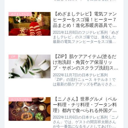
エクササイズグッズを浅丘真央さんが
教えてくれたので詳しく紹介します。
気になる部分をコロコロしてセルライ
【めざましテレビ】電気ファン
めざましテレビ
トを刺激する筋膜ローラーや、...
ヒーターをスゴ撮！ヒーター７
品まとめ！進化系暖房器具でポ
カポカ！11月8日
2021年11月8日のフジテレビ系列「めざ
ましテレビ」のスゴ撮では、進化した
最新の電気ファンヒーターをスゴ撮し
ていたので詳しく紹介します。スポッ
ト暖房としてピンポイントで暖めてく
れる電気ファンヒーターは寒い日の強
【ZIP】肌ケアアイテム(塗るだ
ZIP
い味方！パナソニックさんやシ...
け泡洗顔・角質ケア保湿リッ
プ・サボンのスクラブ洗顔)スキ
ンケアグッズ｜キテルネ｜11月
2022年11月7日の日本テレビ系列
7日
「ZIP」の流行ニュース キテルネ！で
は最新の肌ケアグッズを椚ありささん
が教えてくれたので詳しく紹介しま
す。塗るだけで泡ができる洗顔から角
質ケアリップもできるリップなど秋か
【ニノさん】世界グルメ（ペル
おうちでごはん
ら冬の乾燥する季節に嬉しい優秀な...
ー料理・チリ料理・ブータン料
理）都内で食べられる外国グル
メ｜11月6日
2022年11月6日の日本テレビ系列「ニノ
さん」では、ゲストの間宮祥太朗さん
が今一番気になるモノとしてあげた