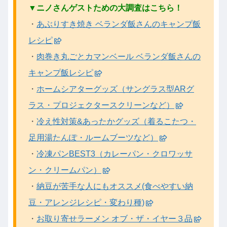
▼ニノさんゲストための大調査はこちら！
・
あぶりすき焼き ベランダ飯さんのキャンプ飯
レシピ
・
肉巻き丸ごとカマンベール ベランダ飯さんの
キャンプ飯レシピ
・
ホームシアターグッズ（サングラス型ARグ
ラス・プロジェクタースクリーンなど）
・
冷え性対策&あったかグッズ（着るこたつ・
足用湯たんぽ・ルームブーツなど）
・
冷凍パンBEST3（カレーパン・クロワッサ
ン・クリームパン）
・
納豆が苦手な人にもオススメ(食べやすい納
豆・アレンジレシピ・変わり種)
・
お取り寄せラーメン オブ・ザ・イヤー３品