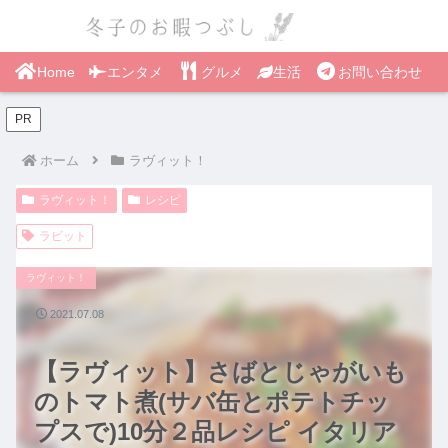
Home
エンタメ
グルメ
生活
お問い合わせ
PR
ホーム
ラヴィット！
ラヴィット！
レシピ
ラビット
ラヴィット！
2021.07.08
【ラヴィット】さばとじゃがいも
のトマト煮(サバ缶とポテトチッ
プスで)10分２品レシピ イタリア