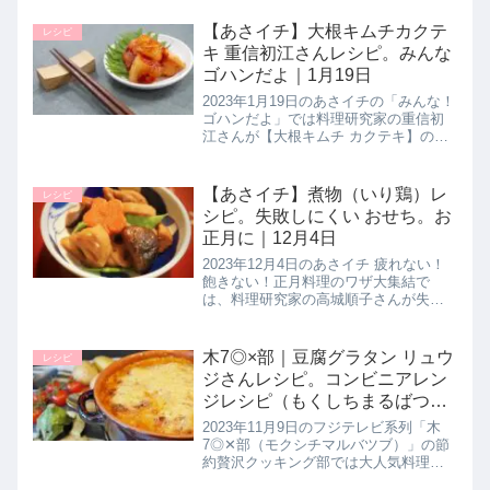
として【無限ゆで卵】の作り方を教え
てくれたので詳しく紹介します。たん
【あさイチ】大根キムチカクテ
レシピ
ぱく質が豊富で糖質が低い卵は...
キ 重信初江さんレシピ。みんな
ゴハンだよ｜1月19日
2023年1月19日のあさイチの「みんな！
ゴハンだよ」では料理研究家の重信初
江さんが【大根キムチ カクテキ】の作
り方を教えてくれたので詳しく紹介し
ます。手羽元を使用してつくるお手軽
サムゲタンスープにピッタリの付け合
【あさイチ】煮物（いり鶏）レ
レシピ
せです。発酵させて時間がか...
シピ。失敗しにくい おせち。お
正月に｜12月4日
2023年12月4日のあさイチ 疲れない！
飽きない！正月料理のワザ大集結で
は、料理研究家の高城順子さんが失敗
しにくいおせち料理【煮物（いり
鶏）】の作り方を教えてくれたので詳
しく紹介します。>>あさイチ記事一覧
木7◎×部｜豆腐グラタン リュウ
レシピ
はこちら▼あさイチレシピもオスス...
ジさんレシピ。コンビニアレン
ジレシピ（もくしちまるばつ
ぶ）11月9日
2023年11月9日のフジテレビ系列「木
7◎✕部（モクシチマルバツブ）」の節
約贅沢クッキング部では大人気料理研
究家のリュウジさんがローソンさんの