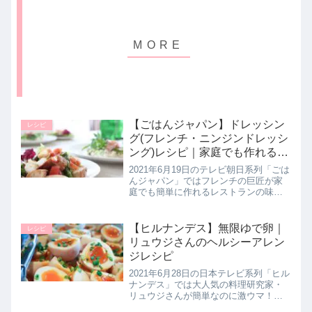
【ごはんジャパン】ドレッシン
レシピ
グ(フレンチ・ニンジンドレッシ
ング)レシピ｜家庭でも作れる本
格レストランの味！6月19日
2021年6月19日のテレビ朝日系列「ごは
んジャパン」ではフレンチの巨匠が家
庭でも簡単に作れるレストランの味
【２種類の本格ドレッシング】の作り
方を教えてくれたので詳しく紹介しま
す。>>ごはんジャパン記事一覧はこち
【ヒルナンデス】無限ゆで卵｜
レシピ
ら吉野健シェフこのレシピを教...
リュウジさんのヘルシーアレン
ジレシピ
2021年6月28日の日本テレビ系列「ヒル
ナンデス」では大人気の料理研究家・
リュウジさんが簡単なのに激ウマ！夏
にピッタリのヘルシーアレンジレシピ