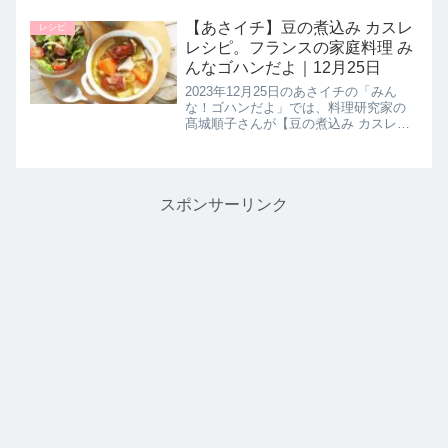
総額1000円以下のコンビニ商品を使っ
たアレンジレシピ【豆腐とカップスー
【あさイチ】豆の煮込み カスレ
レシピ
プのグラタン】の作り方を...
レシピ。フランスの家庭料理 み
んなゴハンだよ｜12月25日
2023年12月25日のあさイチの「みん
な！ゴハンだよ」では、料理研究家の
髙城順子さんが【豆の煮込み カスレ】
の作り方を教えてくれたので詳しく紹
介します。フランスの家庭料理の代表
料理「カスレ」は豆や野菜、肉などを
コトコトと煮込むお料理。様々...
スポンサーリンク