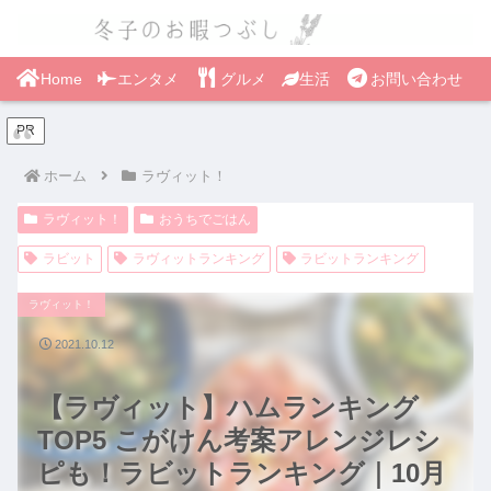
Home
エンタメ
グルメ
生活
お問い合わせ
PR
ホーム
ラヴィット！
ラヴィット！
おうちでごはん
ラビット
ラヴィットランキング
ラビットランキング
ラヴィット！
2021.10.12
【ラヴィット】ハムランキング
TOP5 こがけん考案アレンジレシ
ピも！ラビットランキング｜10月