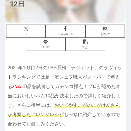
12日
X
Facebook
はてブ
LINE
コピー
2021年10月12日のTBS系列「ラヴィット」のラヴィッ
トランキングでは超一流シェフ職人がスーパーで買え
る
ハム
18品を試食してガチンコ採点！プロが認めた本
当においしいハム10品が決定したので詳しく紹介しま
す。さらに後半には、
おいでやすこがのこがけんさん
が考案したアレンジレシピ
も一緒に紹介しているので
合わせてお楽しみください。