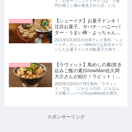
ト」のオープニングトークでは「１億
円の落とし物が発見された日」にちな
んで火曜日メンバーの若槻千夏さんが
オススメの「発見したもの」として冷
凍パン専門ブランド「Pan＆（パン
【シューイチ】お菓子ドンキ！
おうちでごはん
ド）」さんの至福のクロワッサ...
注目お菓子。サバチ・ハニーバ
ター・うまい棒・よっちゃんイ
カ｜シューWhich！6月19日
2021年6月20日の日本テレビ系列「シュ
ーイチ」のシューWhichでは先月オープ
ンしたお菓子ドンキの駄菓子大袋で対
決をしていました。対決した【よっち
ゃんまるごと酢いか】に【うまい棒】
のほか、お菓子ドンキで注目のお菓子
【ラヴィット】鳥めしの素(炊き
ラヴィット！
を教えてくれたので詳し...
込みご飯の素)SnowMan佐久間
大介さんが紹介！ラビット｜2
月8日
2022年2月8日のTBS系列「ラヴィッ
ト」では、「にわとりの日」にちなん
で火曜メンバーのSnowMan佐久間大介
さんがオススメする鳥料理として炊き
込みご飯の素【鳥めしの素】を教えて
くれたので詳しく紹介します。>>ラヴ
ィット記事一覧はこちら...
スポンサーリンク