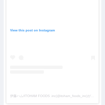
View this post on Instagram
伊藤ハム/ITOHAM FOODS .inc(@itoham_foods_inc)がシェアした投稿