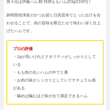
第４位は伊藤ハム 醇 特撰ももハム(53g/210円)！
静岡県焼津産のかつお節と日高昆布でとった出汁を合
わせることで、肉の旨味を際立たせて味わい深く仕上
げたハムです。
プロの評価
・1gが高いけれどクオリティがしっかりとして
いる
・もも肉の丸いハムの中で１番
・お肉の味がシッカリとしていてナチュラル感
がある
・噛めば噛むほど味が出て満足できるハム