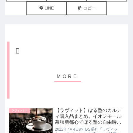
LINE
コピー
【ラヴィット】ぼる塾のカルデ
ラヴィット！
ィ購入品まとめ。イオンモール
幕張新都心でぼる塾の自由時
間！ラビット｜7月4日
2022年7月4日のTBS系列「ラヴィッ