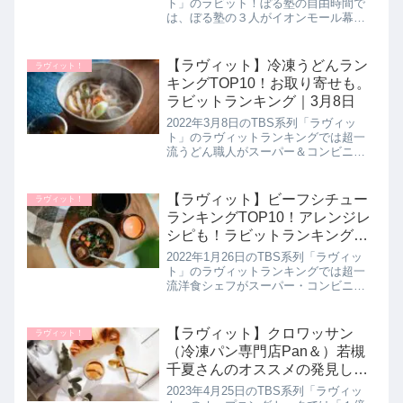
ト」のラビット！ぼる塾の自由時間で
は、ぼる塾の３人がイオンモール幕張
新都心内にあるカルディコーヒーファ
ームさんで爆買い！ぼる塾の３人が購
入した今話題の商品を詳しく紹介しま
【ラヴィット】冷凍うどんラン
ラヴィット！
す。>>ラヴィット記事一覧はこ...
キングTOP10！お取り寄せも。
ラビットランキング｜3月8日
2022年3月8日のTBS系列「ラヴィッ
ト」のラヴィットランキングでは超一
流うどん職人がスーパー＆コンビニで
買える冷凍うどん人気16品を試食して
ガチンコ採点！プロが認めた本当に美
味しい冷凍うどん10品が決定したので
【ラヴィット】ビーフシチュー
ラヴィット！
詳しく紹介します。さらに後...
ランキングTOP10！アレンジレ
シピも！ラビットランキング｜
1月26日
2022年1月26日のTBS系列「ラヴィッ
ト」のラヴィットランキングでは超一
流洋食シェフがスーパー・コンビニで
買えるビーフシチュー人気20品を試食
してガチンコ採点！プロが認めた本当
においしいビーフシチュー10品が決定
【ラヴィット】クロワッサン
ラヴィット！
したので詳しく紹介します...
（冷凍パン専門店Pan＆）若槻
千夏さんのオススメの発見した
もの！ラビット｜4月25日
2023年4月25日のTBS系列「ラヴィッ