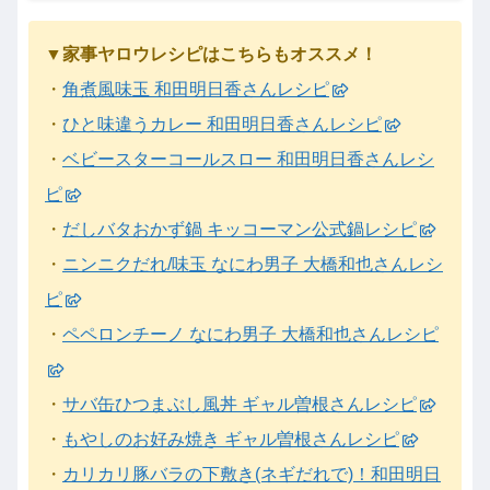
▼家事ヤロウレシピはこちらもオススメ！
・
角煮風味玉 和田明日香さんレシピ
・
ひと味違うカレー 和田明日香さんレシピ
・
ベビースターコールスロー 和田明日香さんレシ
ピ
・
だしバタおかず鍋 キッコーマン公式鍋レシピ
・
ニンニクだれ/味玉 なにわ男子 大橋和也さんレシ
ピ
・
ペペロンチーノ なにわ男子 大橋和也さんレシピ
・
サバ缶ひつまぶし風丼 ギャル曽根さんレシピ
・
もやしのお好み焼き ギャル曽根さんレシピ
・
カリカリ豚バラの下敷き(ネギだれで)！和田明日