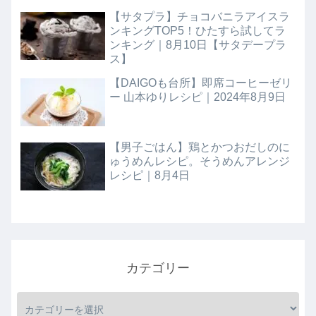
【サタプラ】チョコバニラアイスラ
ンキングTOP5！ひたすら試してラ
ンキング｜8月10日【サタデープラ
ス】
【DAIGOも台所】即席コーヒーゼリ
ー 山本ゆりレシピ｜2024年8月9日
【男子ごはん】鶏とかつおだしのに
ゅうめんレシピ。そうめんアレンジ
レシピ｜8月4日
カテゴリー