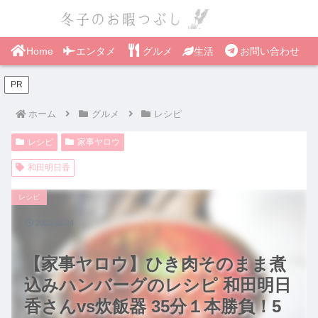
Home
エンタメ
グルメ
生活
お問い合わせ
PR
ホーム
グルメ
レシピ
レシピ
家事ヤロウ
和田明日香
レシピ
2022.05.24
【家事ヤロウ】ひき肉そのまま煮
込みハンバーグのレシピ 和田明日
香さんvs炊飯器 35分１本勝負！5