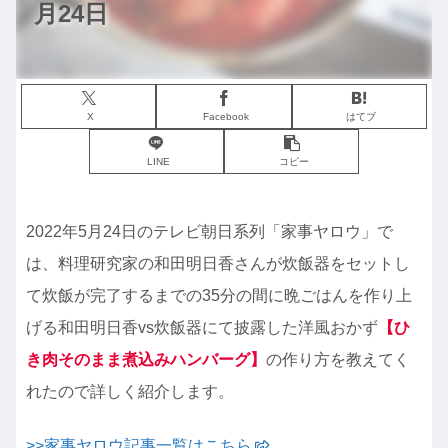
月24日
X
Facebook
はてブ
LINE
コピー
2022年5月24日のテレビ朝日系列「家事ヤロウ」で
は、料理研究家の和田明日香さんが炊飯器をセットし
て炊飯が完了するまでの35分の間に晩ごはんを作り上
げる和田明日香vs炊飯器にて披露した洋風おかず
【ひ
き肉そのまま煮込みハンバーグ】
の作り方を教えてく
れたので詳しく紹介します。
>>家事ヤロウ記事一覧はこちら