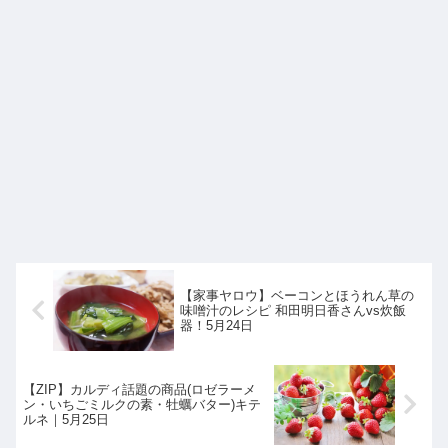
【家事ヤロウ】ベーコンとほうれん草の
味噌汁のレシピ 和田明日香さんvs炊飯
器！5月24日
【ZIP】カルディ話題の商品(ロゼラーメ
ン・いちごミルクの素・牡蠣バター)キテ
ルネ｜5月25日