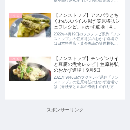
坂本昌行さんが【かつおの自家製ツナ
パスタ】の作り方を教えてくれたので
詳しく紹介します。カツオで作る自家
製のツナは低温のオリーブオイルで火
【ノンストップ】アスパラとち
レシピ
を通すのでしっとり！...
くわのスパイス揚げ 笠原将弘シ
ェフレシピ。おかず道場｜4月
19日
2022年4月19日のフジテレビ系列「ノン
ストップ」の笠原将弘のおかず道場で
は日本料理店・賛否両論の笠原将弘シ
ェフが【アスパラとちくわのスパイス
揚げ】の作り方を教えてくれたので詳
しく紹介します。旬のグリーンアスパ
【ノンストップ】チンゲンサイ
レシピ
ラをスパイシーなカレー衣で揚...
と豆腐の煮物レシピ｜笠原将弘
のおかず道場！9月6日
2021年9月6日のフジテレビ系列「ノン
ストップ」の笠原将弘のおかず道場で
は【青梗菜と豆腐の煮物】の作り方を
教えてくれたので詳しく紹介します。
豆腐に明太子を加えてうま味を引き出
した上品な1品です。>>ノンストップ記
事一覧はこちらグルメちゃん...
スポンサーリンク