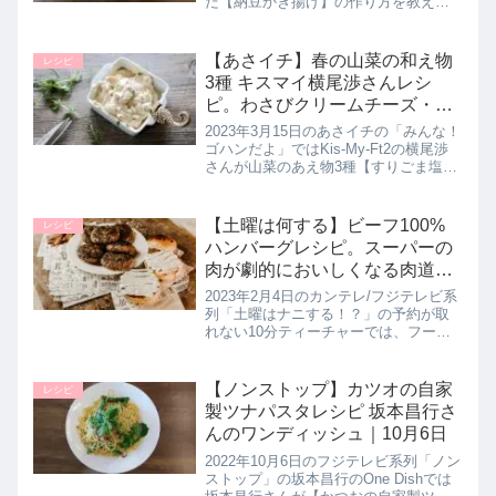
だ【納豆かき揚げ】の作り方を教えて
くれたので詳しく紹介します。>>相葉
マナブ記事一覧はこちらまとめ♪最後ま
でご覧いただきありがとうございま
【あさイチ】春の山菜の和え物
レシピ
す。地元の奥様に学ぶ【納豆...
3種 キスマイ横尾渉さんレシ
ピ。わさびクリームチーズ・す
りごま塩昆布・にんにくホット
2023年3月15日のあさイチの「みんな！
ペッパーのレシピ。みんなゴハ
ゴハンだよ」ではKis-My-Ft2の横尾渉
さんが山菜のあえ物3種【すりごま塩昆
ンだよ
布】【わさびクリームチーズ】【にん
にくホットペッパー】の作り方を教え
てくれたので詳しく紹介します。>>あ
【土曜は何する】ビーフ100%
レシピ
さイチ記事一覧...
ハンバーグレシピ。スーパーの
肉が劇的においしくなる肉道レ
シピ！10分ティーチャー｜2月4
2023年2月4日のカンテレ/フジテレビ系
日
列「土曜はナニする！？」の予約が取
れない10分ティーチャーでは、フード
コーディネーターの長田絢先生がスー
パーの肉が劇的においしくなる！肉料
理として魔法の肉レシピ【ビーフ100%
【ノンストップ】カツオの自家
レシピ
ハンバーグ】の作り方を...
製ツナパスタレシピ 坂本昌行さ
んのワンディッシュ｜10月6日
2022年10月6日のフジテレビ系列「ノン
ストップ」の坂本昌行のOne Dishでは