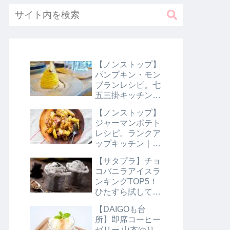
【ノンストップ】
パンプキン・モン
ブランレシピ。七
五三掛キッチン｜
10月31日
【ノンストップ】
ジャーマンポテト
レシピ。ランクア
ップキッチン｜10
月29日
【サタプラ】チョ
コバニラアイスラ
ンキングTOP5！
ひたすら試してラ
ンキング｜8月10
【DAIGOも台
日【サタデープラ
所】即席コーヒー
ス】
ゼリー 山本ゆり