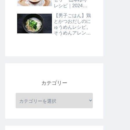
レシピ｜2024年8
月9日
【男子ごはん】鶏
とかつおだしのに
ゅうめんレシピ。
そうめんアレンジ
レシピ｜8月4日
カテゴリー