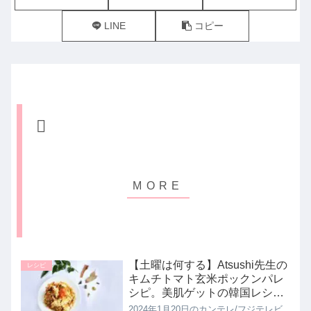
LINE
コピー
【土曜は何する】Atsushi先生の
レシピ
キムチトマト玄米ポックンパレ
シピ。美肌ゲットの韓国レシ
ピ！10分ティーチャー｜1月20
2024年1月20日のカンテレ/フジテレビ