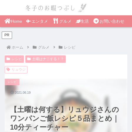
Home
エンタメ
グルメ
生活
お問い合わせ
PR
ホーム
グルメ
レシピ
レシピ
土曜はナニする！？
リュウジ
レシピ
2021.06.19
【土曜は何する】リュウジさんの
ワンパンご飯レシピ５品まとめ｜
10分ティーチャー