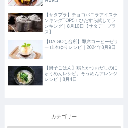
月29日
【サタプラ】チョコバニラアイスラ
ンキングTOP5！ひたすら試してラ
ンキング｜8月10日【サタデープラ
ス】
【DAIGOも台所】即席コーヒーゼリ
ー 山本ゆりレシピ｜2024年8月9日
【男子ごはん】鶏とかつおだしのに
ゅうめんレシピ。そうめんアレンジ
レシピ｜8月4日
カテゴリー