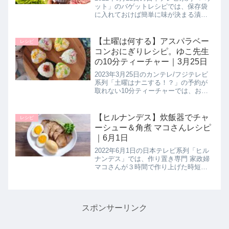
ット」のバゲットレシピでは、保存袋
に入れておけば簡単に味が決まる漬け
置きレシピとして【牛カルビの焼肉】
の作り方を料理家の遠藤香代子さんが
教えてくれたので詳しく紹介します。
【土曜は何する】アスパラベー
レシピ
>>バゲット記事一覧はこちら...
コンおにぎりレシピ。ゆこ先生
の10分ティーチャー｜3月25日
2023年3月25日のカンテレ/フジテレビ
系列「土曜はナニする！？」の予約が
取れない10分ティーチャーでは、おに
ぎり作家のゆこ先生が毎日でも食べ飽
きない無限おかずおにぎりレシピ【ア
スパラベーコンおにぎり】の作り方を
【ヒルナンデス】炊飯器でチャ
レシピ
教えてくれたので詳しく紹介...
ーシュー＆角煮 マコさんレシピ
｜6月1日
2022年6月1日の日本テレビ系列「ヒル
ナンデス」では、作り置き専門 家政婦
マコさんが３時間で作り上げた時短レ
シピの中より炊飯器で作れる【チャー
シューと角煮】の作り方を教えてくれ
たので詳しく紹介します。>>ヒルナン
デス記事一覧はこちら▼ヒル...
スポンサーリンク