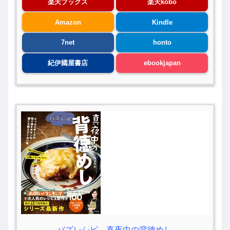
楽天ブックス
楽天kobo
Amazon
Kindle
7net
honto
紀伊國屋書店
ebookjapan
バズレシピ 真夜中の背徳めし