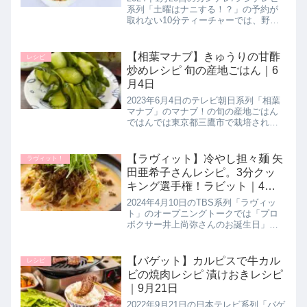
日
系列「土曜はナニする！？」の予約が
取れない10分ティーチャーでは、野菜
ソムリエのAtsushi（あつし）先生が、
作り方も簡単で美味しい！さらに美肌
を手に入れる魔法のレシピとして冬に
【相葉マナブ】きゅうりの甘酢
レシピ
食べたい美肌ゲット...
炒めレシピ 旬の産地ごはん｜6
月4日
2023年6月4日のテレビ朝日系列「相葉
マナブ」のマナブ！の旬の産地ごはん
ではんでは東京都三鷹市で栽培されて
いるキュウリを使って、農家さんだか
らこそ知る絶品きゅうりレシピ【きゅ
うりの甘酢炒め】作り方を教えてくれ
【ラヴィット】冷やし担々麺 矢
ラヴィット！
たので詳しく紹介します。>>相...
田亜希子さんレシピ。3分クッ
キング選手権！ラビット｜4月
10日
2024年4月10日のTBS系列「ラヴィッ
ト」のオープニングトークでは「プロ
ボクサー井上尚弥さんのお誕生日」に
ちなんで、「あなたが３分でやりたい
こと」として３分クッキング選手権を
開催！矢田亜希子さんが【冷やし担々
【バゲット】カルピスで牛カル
レシピ
麺】の作り方を教えてくれたの...
ビの焼肉レシピ 漬けおきレシピ
｜9月21日
2022年9月21日の日本テレビ系列「バゲ