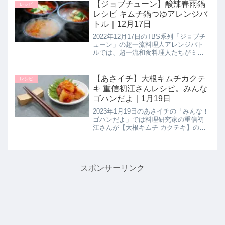
パラの肉巻き】作り方を教えてくれた
【ジョブチューン】酸辣春雨鍋
レシピ
ので詳しく紹介します。>>相...
レシピ キムチ鍋つゆアレンジバ
トル｜12月17日
2022年12月17日のTBS系列「ジョブチ
ューン」の超一流料理人アレンジバト
ルでは、超一流和食料理人たちがミツ
カンの〆まで美味しいキムチ鍋つゆと
キリンレモン（無糖）を使った簡単ア
レンジレシピを考案！こちらでは中華
【あさイチ】大根キムチカクテ
レシピ
名菜 圳陽の山田昌夫シェフ...
キ 重信初江さんレシピ。みんな
ゴハンだよ｜1月19日
2023年1月19日のあさイチの「みんな！
ゴハンだよ」では料理研究家の重信初
江さんが【大根キムチ カクテキ】の作
り方を教えてくれたので詳しく紹介し
ます。手羽元を使用してつくるお手軽
サムゲタンスープにピッタリの付け合
せです。発酵させて時間がか...
スポンサーリンク