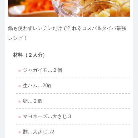
鍋も使わずレンチンだけで作れるコスパ＆タイパ最強
レシピ！
材料（２人分）
ジャガイモ…２個
生ハム…20g
卵…２個
マヨネーズ…大さじ３
酢…大さじ1/2