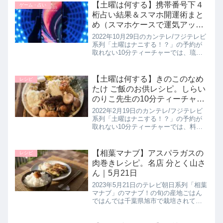
り方を教えてくれたので詳しく紹介し
【土曜は何する】携帯番号下４
ゲーム・占い
ます。まとめ♪最後までご覧...
桁占い結果＆スマホ開運術まと
め（スマホケースで運気アップ
方法も）風水師シウマさんが伝
2022年10月29日のカンテレ/フジテレビ
授！10分ティーチャー｜10月29
系列「土曜はナニする！？」の予約が
取れない10分ティーチャーでは、琉球
日
風水志のシウマ先生がスマホ開運術を
教えてくれたので詳しく紹介します。
携帯番号の下四桁で運勢が分かるスマ
【土曜は何する】きのこのなめ
レシピ
ホ占いに、運気アップを狙...
たけ ご飯のお供レシピ。しらい
のりこ先生の10分ティーチャー
｜2月19日
2022年2月19日のカンテレ/フジテレビ
系列「土曜はナニする！？」の予約が
取れない10分ティーチャーでは、料理
研究家のしらいのりこさんが最強ごは
んのおともレシピとして【きのこのな
めたけ】の作り方を教えてくれたので
【相葉マナブ】アスパラガスの
レシピ
詳しく紹介します。これさえ...
肉巻きレシピ。名店 分とく山さ
ん｜5月21日
2023年5月21日のテレビ朝日系列「相葉
マナブ」のマナブ！の旬の産地ごはん
ではんでは千葉県旭市で栽培されてい
るアスパラガスを使って、名店・分と
く山さんがアスパラガスレシピ【アス