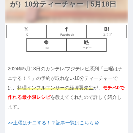
が）10分ティーチャー｜5月18日
X
Facebook
はてブ
LINE
コピー
2024年5月18日のカンテレ/フジテレビ系列「土曜はナ
ニする！？」の予約が取れない10分ティーチャーで
は、
料理インフルエンサーの経塚翼先生
が、
モチベ0で
作れる最小限レシピ
を教えてくれたので詳しく紹介し
ます。
>>土曜はナニする！？記事一覧はこちら