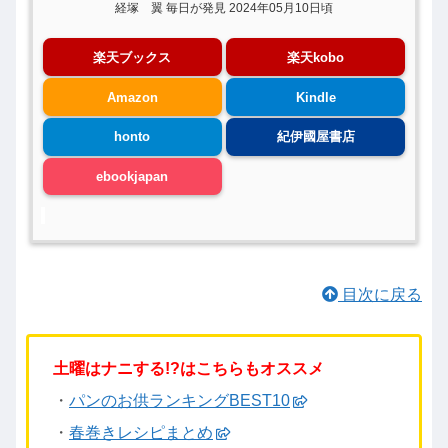
経塚 翼 毎日が発見 2024年05月10日頃
楽天ブックス
楽天kobo
Amazon
Kindle
honto
紀伊國屋書店
ebookjapan
目次に戻る
土曜はナニする!?はこちらもオススメ
・
パンのお供ランキングBEST10
・
春巻きレシピまとめ