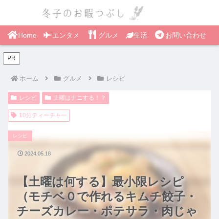
Home
エンタメ
グルメ
生活
お問い合わせ
PR
ホーム
グルメ
レシピ
レシピ
土曜はナニする！？
10分ティーチャー
レシピ
2024.05.18
【土曜は何する】最小限レシピ
（モチベ０で作れるキムチ餃子・
チーズカレー・ポテサラ・肉じゃ