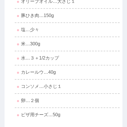
オリーブオイル…大さじ１
豚ひき肉…150g
塩…少々
米…300g
水…３＋1/2カップ
カレールウ…40g
コンソメ…小さじ１
卵…２個
ピザ用チーズ…50g