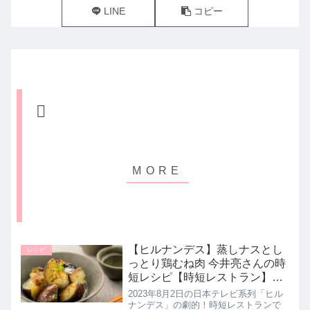
LINE
コピー
【ヒルナンデス】蒸しナスとし
レシピ
っとり鶏むね肉 今井亮さんの時
短レシピ【時短レストラン】8
月2日
2023年8月2日の日本テレビ系列「ヒル
ナンデス」の劇的！時短レストランで