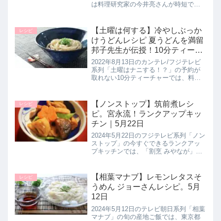
は料理研究家の今井亮さんが時短でで
きるナスレシピ【蒸しなすとしっとり
鶏胸肉】の作り方を教えてくれたので
詳しく紹介します。夏に食べたいヘル
【土曜は何する】冷やしぶっか
レシピ
シーな１品は蒸し器いらず！電子...
けうどんレシピ 夏うどんを満留
邦子先生が伝授！10分ティーチ
ャー｜8月13日
2022年8月13日のカンテレ/フジテレビ
系列「土曜はナニする！？」の予約が
取れない10分ティーチャーでは、料理
研究家で栄養管理士の満留邦子先生が
ひんやり夏うどんアレンジレシピとし
て【冷やしぶっかけうどん】の作り方
【ノンストップ】筑前煮レシ
レシピ
を教えてくれたので詳しく紹...
ピ。宮永流！ランクアップキッ
チン｜5月22日
2024年5月22日のフジテレビ系列「ノン
ストップ」の今すぐできるランクアッ
プキッチンでは、「割烹 みやなが」の
宮永賢一シェフが【筑前煮】の作り方
を教えてくれたので詳しく紹介しま
す。和食の定番である筑前煮を食材の
【相葉マナブ】レモンレタスそ
レシピ
使い方で極上に仕上げ！ワンラ...
うめん ジョーさんレシピ。5月
12日
2024年5月12日のテレビ朝日系列「相葉
マナブ」の旬の産地ご飯では、東京都