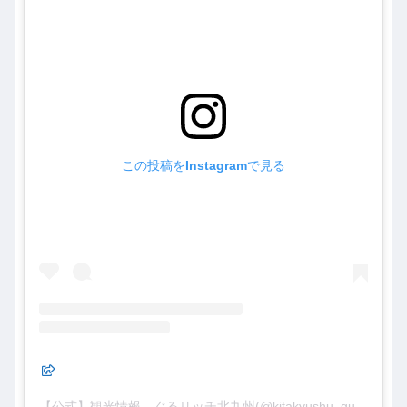
この投稿をInstagramで見る
【公式】観光情報 ぐるリッチ北九州(@kitakyushu_gururich_tourism)がシェアした投稿