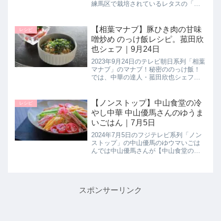
練馬区で栽培されているレタスの「パ
ワースイープ」という品種を使って料
理研究家のジョーさん。さんから絶品
のレタスレシピを学んでいました。相
【相葉マナブ】豚ひき肉の甘味
レシピ
葉くんたちが作り上げた【レモ...
噌炒め のっけ飯レシピ。菰田欣
也シェフ｜9月24日
2023年9月24日のテレビ朝日系列「相葉
マナブ」のマナブ！秘密ののっけ飯！
では、中華の達人・菰田欣也シェフが
とっておきの のっけ飯レシピ【豚ひき
肉の甘味噌炒め】の作り方を詳しく紹
介します。>>相葉マナブ記事一覧はこ
【ノンストップ】中山食堂の冷
レシピ
ちらまとめ♪最後までご覧...
やし中華 中山優馬さんのゆうま
いごはん｜7月5日
2024年7月5日のフジテレビ系列「ノン
ストップ」の中山優馬のゆウマいごは
んでは中山優馬さんが【中山食堂の冷
やし中華】の作り方を教えてくれたの
で詳しく紹介します。タレにササミの
茹で汁で旨みを、ジャスミン茶を加え
て爽やかさアップ！中山優馬さん...
スポンサーリンク