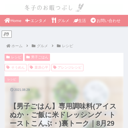
Home
エンタメ
グルメ
生活
お問い合わせ
PR
ホーム
グルメ
レシピ
レシピ
男子ごはん
そうめん
栗原心平
アレンジレシピ
レシピ
2021.08.29
【男子ごはん】専用調味料(アイス
ぬか・ご飯に米ドレッシング・ト
ーストこんぶ・)裏トーク｜8月29