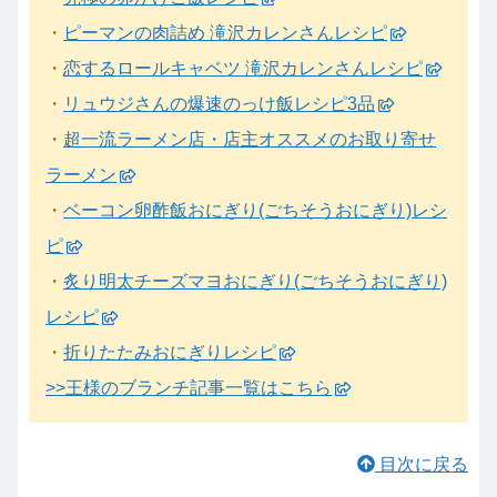
・
ピーマンの肉詰め 滝沢カレンさんレシピ
・
恋するロールキャベツ 滝沢カレンさんレシピ
・
リュウジさんの爆速のっけ飯レシピ3品
・
超一流ラーメン店・店主オススメのお取り寄せ
ラーメン
・
ベーコン卵酢飯おにぎり(ごちそうおにぎり)レシ
ピ
・
炙り明太チーズマヨおにぎり(ごちそうおにぎり)
レシピ
・
折りたたみおにぎりレシピ
>>王様のブランチ記事一覧はこちら
目次に戻る