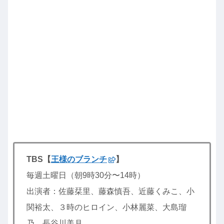
TBS【
王様のブランチ
】
毎週土曜日（朝9時30分〜14時）
出演者：佐藤栞里、藤森慎吾、近藤くみこ、小
関裕太、３時のヒロイン、小林麗菜、大島瑠
乃、長谷川美月