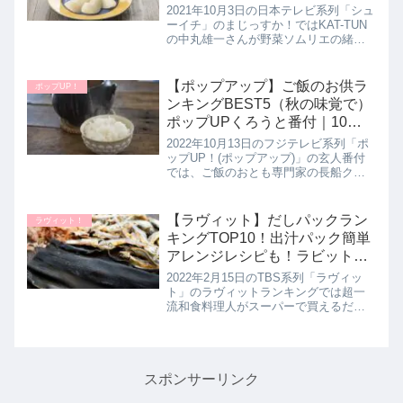
2021年10月3日の日本テレビ系列「シュ
ーイチ」のまじっすか！ではKAT-TUN
の中丸雄一さんが野菜ソムリエの緒方
湊さんから美味しい秋の味覚狩りとし
て「ナシ・ブドウ・なす」の見分け方
や食べ方を教わっていたので詳しく紹
【ポップアップ】ご飯のお供ラ
ポップUP！
介します。秋の梨狩りや...
ンキングBEST5（秋の味覚で）
ポップUPくろうと番付｜10月
13日
2022年10月13日のフジテレビ系列「ポ
ップUP！(ポップアップ)」の玄人番付
では、ご飯のおとも専門家の長船クニ
ヒコさんが秋のごはんのお供をランキ
ング形式で厳選して５品教えてくれた
ので番付け結果を詳しく紹介します。
【ラヴィット】だしパックラン
ラヴィット！
>>ポップUP！記事一覧...
キングTOP10！出汁パック簡単
アレンジレシピも！ラビットラ
ンキング｜2月15日
2022年2月15日のTBS系列「ラヴィッ
ト」のラヴィットランキングでは超一
流和食料理人がスーパーで買えるだし
パック人気18品を試食してガチンコ採
点！プロが認めた本当に便利な出汁パ
ック10品が決定したので詳しく紹介し
ます。さらに後半ではおい...
スポンサーリンク