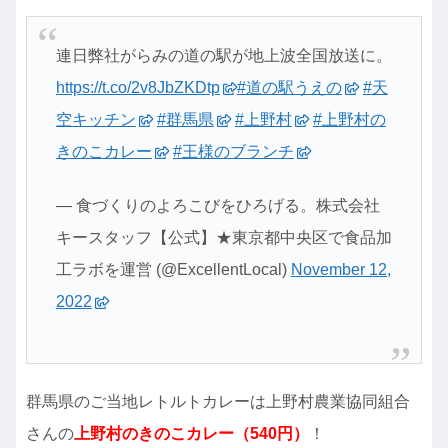
連日弊社がらみの道の駅が地上波全国放送に。
https://t.co/2v8JbZKDtp
#道の駅うえの
#天
空キッチン
#群馬県
#上野村
#上野村の
きのこカレー
#王様のブランチ
— 食づくりのよろこびをひろげる。株式会社
キースタッフ【公式】★東京都中央区で食品加
工ラボを運営 (@ExcellentLocal)
November 12,
2022
群馬県のご当地レトルトカレーは上野村農業協同組合
さんの
上野村のきのこカレー（540円）
！