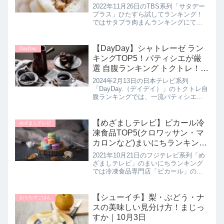
【サタデープラス】
2022年11月26日のTBS系列「サタデー
プラス」ひたすら試してランキング！
ではサタプラ肉まんランキングにて独
自の方法で選出された買って損しない
肉まんを5品教えてくれたので詳しく紹
介します。人気の肉まん12種類をひた
【DayDay】シャトレーゼ ラン
DayDay
すら試して決定した５品はどれも絶
キングTOP5！パティシエが厳
品！
選 自腹ランキング トクトレ！2
月13日【デイデイ】
2024年2月13日の日本テレビ系列
「DayDay.（デイデイ）」のトクトレ自
腹ランキングでは、一流パティシエが
ガチ審査をしてシャトレーゼのスイー
ツをランキング形式で教えてくれたの
で詳しく紹介します。>>DayDay記事一
【めざましテレビ】ピカール冷
めざましテレビ
覧はこちらシャトレ...
凍食品TOP5(クロワッサン・マ
カロンなど)まいにちランキング
｜10月21日
2021年10月21日のフジテレビ系列「め
ざましテレビ」のまいにちランキング
では冷凍食品専門店「ピカール」の人
気冷凍食品をランキング形式で5品教え
てくれたので詳しく紹介します。>>め
ざましテレビ記事一覧はこちら冷凍食
【シューイチ】梨・ぶどう・ナ
おうちでごはん
品専門店ピカールの人気冷...
スの美味しい見分け方！まじっ
すか｜10月3日