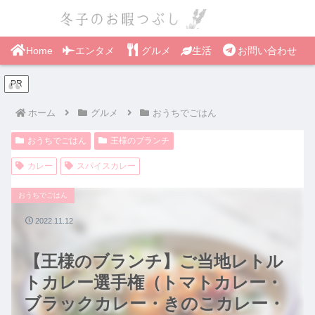
Home
エンタメ
グルメ
生活
お問い合わせ
PR
ホーム
グルメ
おうちでごはん
おうちでごはん
王様のブランチ
カレー
スパイスカレー
おうちでごはん
2022.11.12
【王様のブランチ】ご当地レトル
トカレー選手権（トマトカレー・
ブラックカレー・きのこカレー・