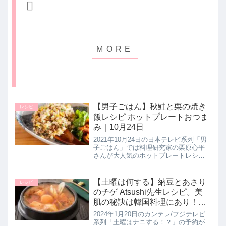
【男子ごはん】秋鮭と栗の焼き
レシピ
飯レシピ ホットプレートおつま
み｜10月24日
2021年10月24日の日本テレビ系列「男
子ごはん」では料理研究家の栗原心平
さんが大人気のホットプレートレシピ
として おつまみに大活躍してくれる
【秋鮭と栗の焼き飯】の作り方を教え
てくれたので詳しく紹介します。おつ
【土曜は何する】納豆とあさり
レシピ
まみにもシメにもなるうま味た...
のチゲ Atsushi先生レシピ。美
肌の秘訣は韓国料理にあり！10
分ティーチャー｜1月20日
2024年1月20日のカンテレ/フジテレビ
系列「土曜はナニする！？」の予約が