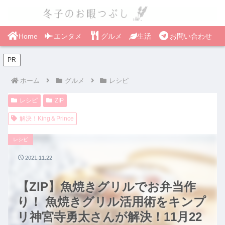
Home
エンタメ
グルメ
生活
お問い合わせ
PR
ホーム
グルメ
レシピ
レシピ
ZIP
解決！King＆Prince
レシピ
2021.11.22
【ZIP】魚焼きグリルでお弁当作
り！ 魚焼きグリル活用術をキンプ
リ神宮寺勇太さんが解決！11月22