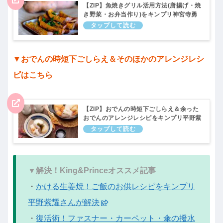
【ZIP】魚焼きグリル活用方法(唐揚げ・焼
き野菜・お弁当作り)をキンプリ神宮寺勇
太さんが解決！11月22日
▼おでんの時短下ごしらえ＆そのほかのアレンジレシ
ピはこちら
【ZIP】おでんの時短下ごしらえ＆余った
おでんのアレンジレシピをキンプリ平野紫
耀さんが解決！11月15日
▼解決！King&Princeオススメ記事
・
かける生姜焼！ご飯のお供レシピをキンプリ
平野紫耀さんが解決
・
復活術！ファスナー・カーペット・傘の撥水