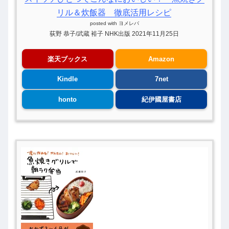
リル＆炊飯器 徹底活用レシピ
posted with
ヨメレバ
荻野 恭子/武蔵 裕子 NHK出版 2021年11月25日
楽天ブックス
Amazon
Kindle
7net
honto
紀伊國屋書店