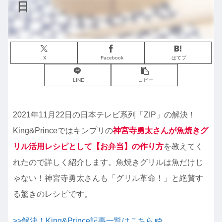
日
X
Facebook
はてブ
LINE
コピー
2021年11月22日の日本テレビ系列「ZIP」の解決！
King&Princeではキンプリの
神宮寺勇太さんが魚焼きグ
リル活用レシピとして【お弁当】の作り方
を教えてく
れたので詳しく紹介します。魚焼きグリルは魚だけじ
ゃない！神宮寺勇太さんも「グリル革命！」と絶賛す
る驚きのレシピです。
>>解決！King&Prince記事一覧はこちら