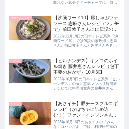
取れない10分ティーチャーでは、野菜
ソムリエのAtsushi（あつし）先生が、
作り方も簡単で美味しい！さらに美肌
を手に入れる魔法のレシピとして冬に
【沸騰ワード10】豚しゃぶツナ
志麻さんレシピ
食べたい美肌ゲット...
ソース 志麻さんレシピ（ツナ缶
で）前田敦子さんにに伝説の家
政婦が直撃！11月18日
2022年11月18日の日本テレビ系列「沸
騰ワード10」では伝説の家政婦・志麻
さんが前田敦子さんと趣里さんを直撃
し、秋の食材をつかったを絶品の神レ
シピ披を露されていました。こちらで
は【豚しゃぶツナソース】の作り方を
【ヒルナンデス】キノコのホイ
レシピ
詳しく紹介します。>>沸騰...
ル焼き 藤井恵さんレシピ（包丁
不要のおかず）10月3日
2023年10月3日の日本テレビ系列「ヒル
ナンデス」の藤井恵流マンネリ解消新
レシピでは料理研究家の藤井恵さんが
新米の季節にピッタリなご飯がすすむ
包丁ほぼ不要の新おかずレシピ【きの
このホイル焼き】の作り方を教えてく
【あさイチ】豚チーズプルコギ
レシピ
れたので詳しく紹介します。>...
レシピ（かぼちゃに詰め込
む！）ファン・インソンさん｜
10月16日
2023年10月16日のあさイチの「みん
な！ゴハンだよ」では、料理研究家の