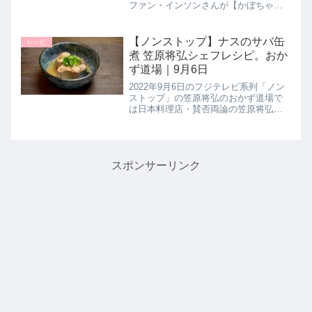
ファン・インソンさんが【かぼちゃに
詰め込む豚チーズプルコギ】の作り方
を教えてくれたので詳しく紹介しま
す。甘くてホクホクのカボチャに韓国
【ノンストップ】ナスのサバ缶
レシピ
料理の甘辛炒め「豚チーズプルコギ...
煮 笠原将弘シェフレシピ。おか
ず道場｜9月6日
2022年9月6日のフジテレビ系列「ノン
ストップ」の笠原将弘のおかず道場で
は日本料理店・賛否両論の笠原将弘シ
ェフが【なすのサバ缶煮】の作り方を
教えてくれたので詳しく紹介します。
いまが旬のナスにたっぷりの旨味が染
み込んだご飯のすすむ１品です。...
スポンサーリンク