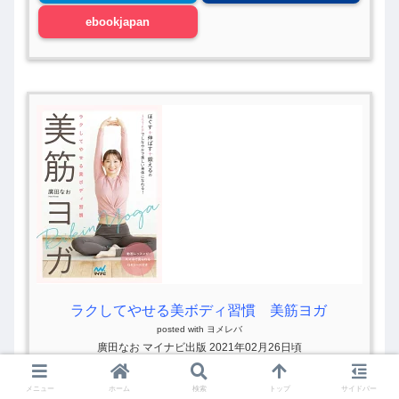
ebookjapan
ラクしてやせる美ボディ習慣 美筋ヨガ
posted with
ヨメレバ
廣田なお マイナビ出版 2021年02月26日頃
メニュー
ホーム
検索
トップ
サイドバー
楽天ブックス
楽天kobo