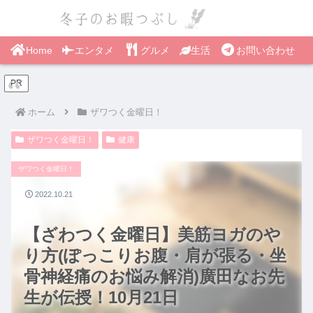
Home
エンタメ
グルメ
生活
お問い合わせ
PR
ホーム
ザワつく金曜日！
ザワつく金曜日！
健康
ザワつく金曜日！
2022.10.21
【ざわつく金曜日】美筋ヨガのや
り方(ぽっこりお腹・肩が張る・坐
骨神経痛のお悩み解消)廣田なお先
生が伝授！10月21日