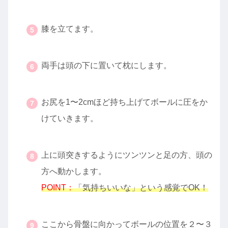
・
膝を立てます。
・
両手は頭の下に置いて枕にします。
・
お尻を1〜2cmほど持ち上げてボールに圧をか
けていきます。
・
上に頭突きするようにツンツンと足の方、頭の
方へ動かします。
POINT：
「気持ちいいな」という感覚でOK！
・
ここから骨盤に向かってボールの位置を２〜３