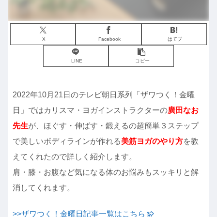
X
Facebook
はてブ
LINE
コピー
2022年10月21日のテレビ朝日系列「ザワつく！金曜
日」ではカリスマ・ヨガインストラクターの
廣田なお
先生
が、ほぐす・伸ばす・鍛えるの超簡単３ステップ
で美しいボディラインが作れる
美筋ヨガのやり方
を教
えてくれたので詳しく紹介します。
肩・膝・お腹など気になる体のお悩みもスッキリと解
消してくれます。
>>ザワつく！金曜日記事一覧はこちら