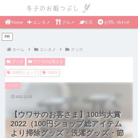
Home
エンタメ
グルメ
生活
お問い合わせ
PR
ホーム
エンタメ
グッズ
グッズ
ウワサのお客さま
100円ショップ
100均
グッズ
2022.12.02
【ウワサのお客さま】100均大賞
2022（100円ショップ総アイテム
より掃除グッズ・洗濯グッズ・節