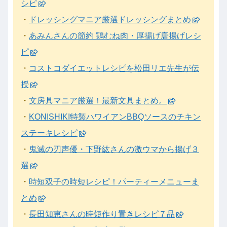
シピ
・
ドレッシングマニア厳選ドレッシングまとめ
・
あみんさんの節約 鶏むね肉・厚揚げ唐揚げレシ
ピ
・
コストコダイエットレシピを松田リエ先生が伝
授
・
文房具マニア厳選！最新文具まとめ。
・
KONISHIKI特製ハワイアンBBQソースのチキン
ステーキレシピ
・
鬼滅の刃声優・下野紘さんの激ウマから揚げ３
選
・
時短双子の時短レシピ！パーティーメニューま
とめ
・
長田知恵さんの時短作り置きレシピ７品