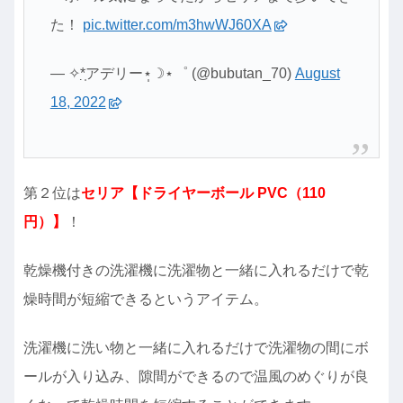
た！
pic.twitter.com/m3hwWJ60XA
— ✧*̣̩アデリー⋆̩☽⋆゜ (@bubutan_70)
August
18, 2022
第２位は
セリア【ドライヤーボール PVC（110
円）】
！
乾燥機付きの洗濯機に洗濯物と一緒に入れるだけで乾
燥時間が短縮できるというアイテム。
洗濯機に洗い物と一緒に入れるだけで洗濯物の間にボ
ールが入り込み、隙間ができるので温風のめぐりが良