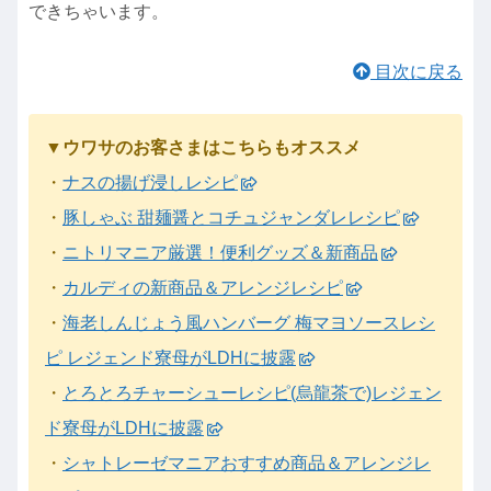
できちゃいます。
目次に戻る
▼ウワサのお客さまはこちらもオススメ
・
ナスの揚げ浸しレシピ
・
豚しゃぶ 甜麺醤とコチュジャンダレレシピ
・
ニトリマニア厳選！便利グッズ＆新商品
・
カルディの新商品＆アレンジレシピ
・
海老しんじょう風ハンバーグ 梅マヨソースレシ
ピ レジェンド寮母がLDHに披露
・
とろとろチャーシューレシピ(烏龍茶で)レジェン
ド寮母がLDHに披露
・
シャトレーゼマニアおすすめ商品＆アレンジレ