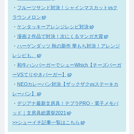
・
フルーツサンド対決！シャインマスカットvsク
ラウンメロン
・
ケンタッキーアレンジレシピ対決
・
漫画２作品で対決！次にくるマンガ大賞
・
ハーゲンダッツ 秋の新作 華もち対決！アレンジ
レシピも。
・
和牛ハンバーガーでシューWhich【チーズバーガ
ーVSてりやきバーガー】
・
NEOカレーパン対決【ザックザクvsステーキカ
レーパン】
・
デジアナ最新文房具！テプラPRO・電子メモパ
ッド｜文房具総選挙2021
>>シューイチ記事一覧はこちら