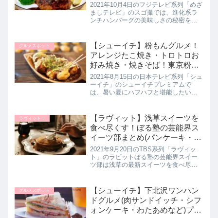
2021年10月4日のフジテレビ系列「めざ
ましテレビ」のスゴ撮では、進化系ラ
ンチハンバーグの美味しさの秘密をス
ゴ撮していたので詳しく紹介します。
続々とオープンするハンバーグ専門
店。いま注目の美味しいハンバーグは
【シューイチ】粉もんグルメ！
グルメスポット
必見です。>>めざましテレビ記...
アレンジたこ焼き・トロトロお
好み焼き・焼きそば！東京粉も
の調査。プレミアム｜8月15日
2021年8月15日の日本テレビ系列「シュ
ーイチ」のシューイチプレミアムで
は、暑い夏にハフハフと堪能したい最
新の粉もんグルメを教えてくれたので
詳しく紹介します。新感覚のお好み焼
きに変わり種たこ焼き、３種類のソー
【ラヴィット】浅草スイーツを
ラヴィット！
スを使ったお好み焼きと満足感満...
食べ尽くす！ぼる塾の芸能界ス
イーツ部まとめ(パンケーキ・ク
レープなど)9月20日
2021年9月20日のTBS系列「ラヴィッ
ト」のラビットぼる塾の芸能界スイー
ツ部は浅草の最新スイーツを食べ尽く
していました。田辺さんが注目してい
る絶品スイーツを詳しく紹介します。
>>ラヴィット記事一覧はこちらぼる塾
【シューイチ】下北沢ワンハン
グルメスポット
の芸能界スイーツ部：浅草編...
ドグルメ(肉サンドイッチ・シフ
ォンケーキ・わたあめなど)プレ