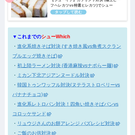
フヘレカツvs特選ヒレカツ)でシュー
Which！7月17日
▼これまでの
シューWhich
・
進化系焼きそば対決 (すき焼き風vs角煮スクラン
ブルエッグ焼きそば)
・
初上陸ラーメン対決 (香港麻辣vsナポらー麺)
・
ミカン下北アジアンヌードル対決
・
韓国トゥンワッフル対決(ヌテラストロベリーvs
バナナチョコ)
・
進化系レトロパン対決！四角い焼きそばパンvs
コロッケサンド
・
リュウジさんのお餅アレンジ バズレシピ対決
・
ご飯のお供対決