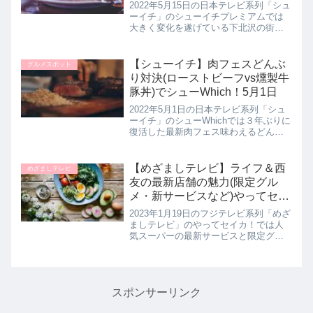
ミアム｜5月15日
2022年5月15日の日本テレビ系列「シュ
ーイチ」のシューイチプレミアムでは
大きく変化を遂げている下北沢の街を
散策しながら楽しめるワンハンドグル
メを教えてくれたでの詳しく紹介しま
す。ボリューム満点の肉サンドイッチ
【シューイチ】肉フェスどんぶ
グルメスポット
にシフォンケーキなど、片手で...
り対決(ローストビーフvs燻製牛
豚丼)でシューWhich！5月1日
2022年5月1日の日本テレビ系列「シュ
ーイチ」のシューWhichでは３年ぶりに
復活した最新肉フェス味わえるどんぶ
り対決を行っていました。金獅子精肉
店さんの【北海道バターのローストビ
ーフ丼ウニのせ】と香水亭さんの【瞬
【めざましテレビ】ライフ＆西
めざましテレビ
間燻製牛豚丼】の２品で対...
友の最新店舗の魅力(限定グル
メ・新サービスなど)やってセイ
カ｜1月19日
2023年1月19日のフジテレビ系列「めざ
ましテレビ」のやってセイカ！では人
気スーパーの最新サービスと限定グル
メを井上清華キャスターが教えてくれ
たので詳しく紹介します。>>めざまし
テレビ記事一覧はこちら西友＆ライフ
の最新サービス・限定グルメ...
スポンサーリンク