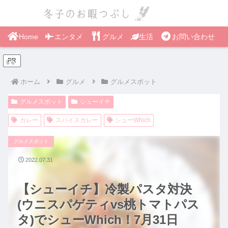
Home
エンタメ
グルメ
生活
お問い合わせ
PR
ホーム
グルメ
グルメスポット
グルメスポット
シューイチ
カレー
スパイスカレー
シューWhich
グルメスポット
2022.07.31
【シューイチ】冷製パスタ対決
(ウニスパゲティvs桃トマトパス
タ)でシューWhich！7月31日