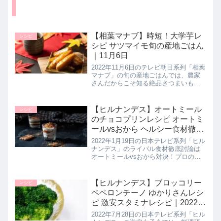
【相葉マナブ】時短！大学芋レ
レシピ
シピ サツマイモ旬の産地ごはん
｜11月6日
2022年11月6日のテレビ朝日系列「相葉
マナブ」の旬の産地ごはんでは、農家
さんだからこそ知る絶品さつまいもレ
シピとして超時短の【大学芋】の作り
方を教えてくれたので詳しく紹介しま
す。>>相葉マナブ記事一覧はこちらま
【ヒルナンデス】オートミール
レシピ
とめ♪最後までご覧いただき...
のチョコプリンレシピ オートミ
ールvsおから ヘルシー食材徹底
討論｜1月19日
2022年1月19日の日本テレビ系列「ヒル
ナンデス」のライバル食材徹底討論は
オートミールvsおから対決！プロのオ
ススメの調理方法としてオートミール
を使った【チョコプリン】の作り方を
makoさんが教えてくれたので詳しく紹
【ヒルナンデス】ブロッコリー
レシピ
介します。>>ヒルナン...
ペペロンチーノ ゆかりさんレシ
ピ 激安スタミナレシピ｜2022年
7月28日
2022年7月28日の日本テレビ系列「ヒル