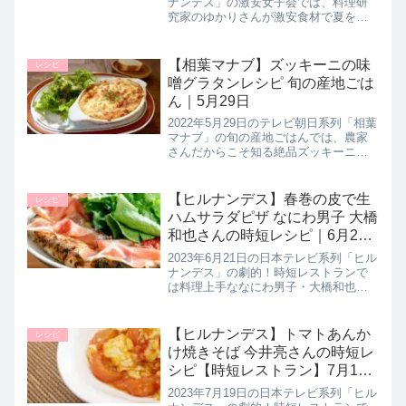
ナンデス」の激安女子会では、料理研
究家のゆかりさんが激安食材で夏を乗
り切るスタミナ料理として激安スーパ
ーのスーパーさんようさんでお買い物
したブロッコリーを使用した【ブロッ
【相葉マナブ】ズッキーニの味
レシピ
コリーペペロンチーノ】の作り...
噌グラタンレシピ 旬の産地ごは
ん｜5月29日
2022年5月29日のテレビ朝日系列「相葉
マナブ」の旬の産地ごはんでは、農家
さんだからこそ知る絶品ズッキーニレ
シピとして【ズッキーニの味噌グラタ
ン】の作り方を教えてくれたので詳し
く紹介します。>>相葉マナブ記事一覧
【ヒルナンデス】春巻の皮で生
レシピ
はこちらまとめ♪最後までご...
ハムサラダピザ なにわ男子 大橋
和也さんの時短レシピ｜6月21
日
2023年6月21日の日本テレビ系列「ヒル
ナンデス」の劇的！時短レストランで
は料理上手ななにわ男子・大橋和也さ
んが登場！時短でできる余りがちな春
巻きの皮を使用したレシピ【マッシュ
ルームと生ハムのサラダピザ】の作り
【ヒルナンデス】トマトあんか
レシピ
方を教えてくれたので詳しく紹...
け焼きそば 今井亮さんの時短レ
シピ【時短レストラン】7月19
日
2023年7月19日の日本テレビ系列「ヒル