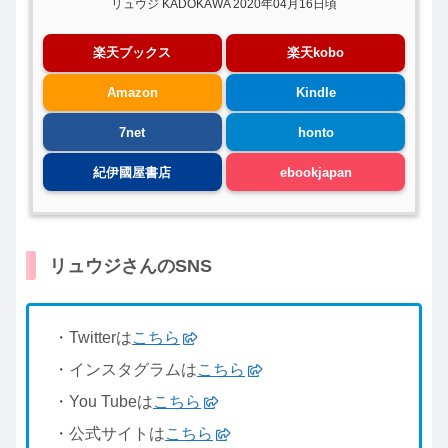
リュウジ KADOKAWA 2020年04月16日頃
楽天ブックス
楽天kobo
Amazon
Kindle
7net
honto
紀伊國屋書店
ebookjapan
リュウジさんのSNS
・Twitterは
こちら
・インスタグラムは
こちら
・You Tubeは
こちら
・公式サイトは
こちら