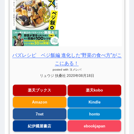
バズレシピ ベジ飯編 進化した“野菜の食べ方”がこ
こにある！
posted with
ヨメレバ
リュウジ 扶桑社 2020年08月18日
楽天ブックス
楽天kobo
Amazon
Kindle
7net
honto
紀伊國屋書店
ebookjapan