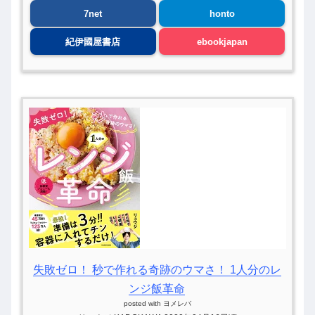
7net
honto
紀伊國屋書店
ebookjapan
失敗ゼロ！ 秒で作れる奇跡のウマさ！ 1人分のレ
ンジ飯革命
posted with
ヨメレバ