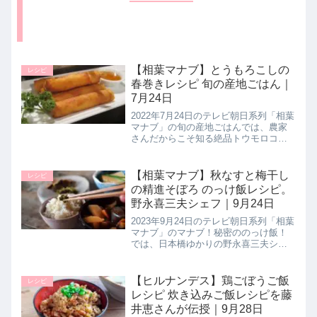
【相葉マナブ】とうもろこしの
レシピ
春巻きレシピ 旬の産地ごはん｜
7月24日
2022年7月24日のテレビ朝日系列「相葉
マナブ」の旬の産地ごはんでは、農家
さんだからこそ知る絶品トウモロコシ
レシピとして【とうもろこしの春巻
き】の作り方を教えてくれたので詳し
く紹介します。>>相葉マナブ記事一覧
【相葉マナブ】秋なすと梅干し
レシピ
はこちらまとめ♪最後までご覧...
の精進そぼろ のっけ飯レシピ。
野永喜三夫シェフ｜9月24日
2023年9月24日のテレビ朝日系列「相葉
マナブ」のマナブ！秘密ののっけ飯！
では、日本橋ゆかりの野永喜三夫シェ
フがとっておきの のっけ飯レシピ【秋
ナスと梅干しの精進そぼろ】の作り方
を詳しく紹介します。>>相葉マナブ記
【ヒルナンデス】鶏ごぼうご飯
レシピ
事一覧はこちら野永喜三夫...
レシピ 炊き込みご飯レシピを藤
井恵さんが伝授｜9月28日