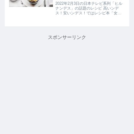
日
2022年2月3日の日本テレビ系列「ヒル
ナンデス」の話題のレシピ 高いンデ
ス！安いンデス！ではレシピ本「女性
の悩みはすべて「スープ」で解決す
る」で話題の藤井香江さんがダイエッ
トに最適な塩こうじを使用したスープ
レシピとして【濃厚パンプキンシチ...
スポンサーリンク