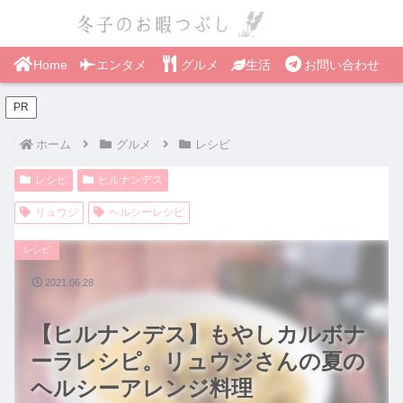
Home
エンタメ
グルメ
生活
お問い合わせ
PR
ホーム
グルメ
レシピ
レシピ
ヒルナンデス
リュウジ
ヘルシーレシピ
レシピ
2021.06.28
【ヒルナンデス】もやしカルボナ
ーラレシピ。リュウジさんの夏の
ヘルシーアレンジ料理