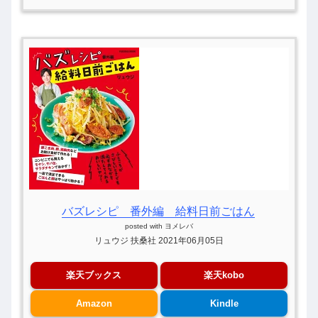
バズレシピ 番外編 給料日前ごはん
posted with
ヨメレバ
リュウジ 扶桑社 2021年06月05日
楽天ブックス
楽天kobo
Amazon
Kindle