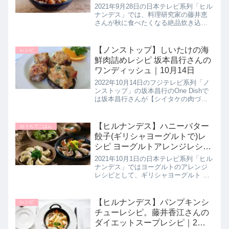
2021年9月28日の日本テレビ系列「ヒル
ナンデス」では、料理研究家の藤井恵
さんが秋に食べたくなる絶品炊き込み
ご飯として焼き鳥缶で作る【鶏ごぼう
ご飯】の作り方を教えてくれたので詳
しく紹介します。>>ヒルナンデス記事
【ノンストップ】しいたけの海
レシピ
一覧はこちら▼同日に紹介さ...
鮮肉詰めレシピ 坂本昌行さんの
ワンディッシュ｜10月14日
2022年10月14日のフジテレビ系列「ノ
ンストップ」の坂本昌行のOne Dishで
は坂本昌行さんが【シイタケの肉づ
め】の作り方を教えてくれたので詳し
く紹介します。椎茸の肉詰めにゴロゴ
ロとしたホタテを加えた食べごたえバ
【ヒルナンデス】ハニーバター
おうちでごはん
ツグンの和風の上品な１...
餃子(ギリシャヨーグルトで)レ
シピ ヨーグルトアレンジレシピ
｜10月1日
2021年10月1日の日本テレビ系列「ヒル
ナンデス」ではヨーグルトのアレンジ
レシピとして、ギリシャヨーグルト パ
ルテノ(はちみつ付き)を使用した【ハニ
ーバター餃子】の作り方を教えてくれ
たので詳しく紹介します。>>ヒルナン
【ヒルナンデス】パンプキンシ
レシピ
デス記事一覧はこちら...
チューレシピ。藤井香江さんの
ダイエットスープレシピ｜2月3