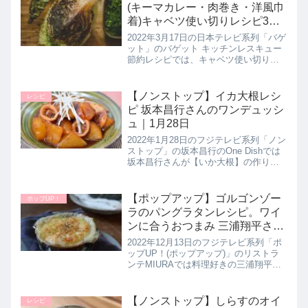
(キーマカレー・肉巻き・洋風巾
着)キャベツ使い切りレシピ3品
まとめ｜3月17日
2022年3月17日の日本テレビ系列「バゲ
ット」のバゲット キッチンレスキュー
節約レシピでは、キャベツ使い切り節
約レシピとして簡単春キャベツレシピ
を３品を教えてくれたので詳しく紹介
します。>>バゲット記事一覧はこちら
【ノンストップ】イカ大根レシ
レシピ
春キャベツ使い切り節約レ...
ピ 坂本昌行さんのワンデュッシ
ュ｜1月28日
2022年1月28日のフジテレビ系列「ノン
ストップ」の坂本昌行のOne Dishでは
坂本昌行さんが【いか大根】の作り方
を教えてくれたので詳しく紹介しま
す。和風の定番ブリ大根をイカにアレ
ンジした１品で、大根にイカの旨味を
【ポップアップ】ゴルゴンゾー
ポップUP！
閉じ込めた冬にピッタリ...
ラのパングラタンレシピ。ワイ
ンに合うおつまみ 三浦翔平さん
が挑戦。リストランテMIURA｜
2022年12月13日のフジテレビ系列「ポ
12月13日
ップUP！(ポップアップ)」のリストラ
ンテMIURAでは料理好きの三浦翔平さ
んがイタリアンの名店「ピアットスズ
キ」のオーナーシェフ・鈴木弥平シェ
フにワインに合うおつまみ【ゴルゴン
【ノンストップ】しらすのオイ
レシピ