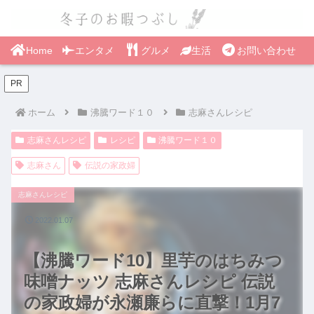
Home
エンタメ
グルメ
生活
お問い合わせ
PR
ホーム
沸騰ワード１０
志麻さんレシピ
志麻さんレシピ
レシピ
沸騰ワード１０
志麻さん
伝説の家政婦
志麻さんレシピ
2022.01.07
【沸騰ワード10】里芋のはちみつ
味噌ナッツ 志麻さんレシピ 伝説
の家政婦が永瀬廉らに直撃！1月7