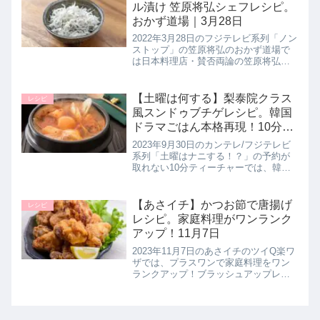
ゾーラのパングラタン...
ル漬け 笠原将弘シェフレシピ。
おかず道場｜3月28日
2022年3月28日のフジテレビ系列「ノン
ストップ」の笠原将弘のおかず道場で
は日本料理店・賛否両論の笠原将弘シ
ェフが【しらすのオイル漬け】の作り
方を教えてくれたので詳しく紹介しま
す。>>ノンストップ記事一覧はこちら
【土曜は何する】梨泰院クラス
レシピ
▼同日に紹介されたしらす衣...
風スンドゥブチゲレシピ。韓国
ドラマごはん本格再現！10分テ
ィーチャー｜9月30日
2023年9月30日のカンテレ/フジテレビ
系列「土曜はナニする！？」の予約が
取れない10分ティーチャーでは、韓国
ドラマ通の堤人美先生とワタナベマキ
先生が、大人気韓国ドラマのあのグル
メを完全再現！韓国ドラマ妄想ごはん
【あさイチ】かつお節で唐揚げ
レシピ
レシピ【梨泰院クラス風！ス...
レシピ。家庭料理がワンランク
アップ！11月7日
2023年11月7日のあさイチのツイQ楽ワ
ザでは、プラスワンで家庭料理をワン
ランクアップ！ブラッシュアップレシ
ピとして食品メーカー勤務で管理栄養
士の石川友加里さんが、かつお節を使
った【かつお節でジューシーから揚
げ】の作り方を教えてくれたので...