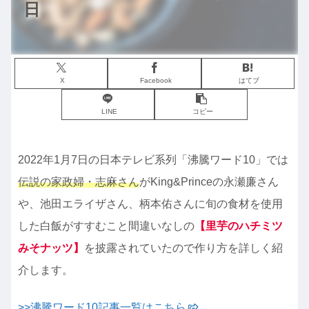
日
X
Facebook
はてブ
LINE
コピー
2022年1月7日の日本テレビ系列「沸騰ワード10」では
伝説の家政婦・志麻さん
がKing&Princeの永瀬廉さん
や、池田エライザさん、柄本佑さんに旬の食材を使用
した白飯がすすむこと間違いなしの
【里芋のハチミツ
みそナッツ】
を披露されていたので作り方を詳しく紹
介します。
>>沸騰ワード10記事一覧はこちら