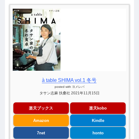
à table SHIMA vol.1 冬号
posted with
ヨメレバ
タサン志麻 扶桑社 2021年11月15日
楽天ブックス
楽天kobo
Amazon
Kindle
7net
honto