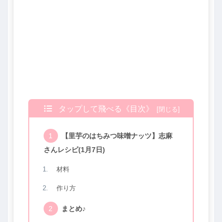
タップして飛べる《目次》
【里芋のはちみつ味噌ナッツ】志麻
さんレシピ(1月7日)
材料
作り方
まとめ♪