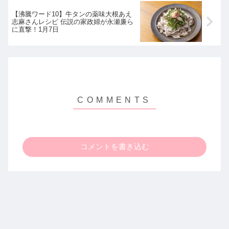
【沸騰ワード10】牛タンの薬味大根あえ
志麻さんレシピ 伝説の家政婦が永瀬廉ら
に直撃！1月7日
コメントを書き込む