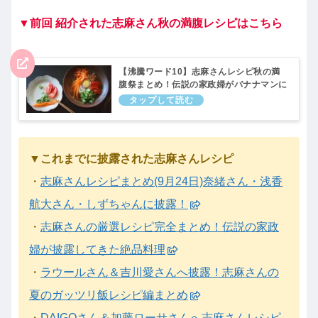
▼前回 紹介された志麻さん秋の満腹レシピはこちら
【沸騰ワード10】志麻さんレシピ秋の満
腹祭まとめ！伝説の家政婦がバナナマンに
披露(11月5日)
▼これまでに披露された志麻さんレシピ
・
志麻さんレシピまとめ(9月24日)奈緒さん・浅香
航大さん・しずちゃんに披露！
・
志麻さんの厳選レシピ完全まとめ！伝説の家政
婦が披露してきた絶品料理
・
ラウールさん＆吉川愛さんへ披露！志麻さんの
夏のガッツリ飯レシピ編まとめ
・
DAIGOさん＆加藤ローサさんへ志麻さんレシピ