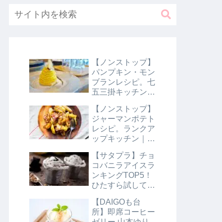
【ノンストップ】
パンプキン・モン
ブランレシピ。七
五三掛キッチン｜
10月31日
【ノンストップ】
ジャーマンポテト
レシピ。ランクア
ップキッチン｜10
月29日
【サタプラ】チョ
コバニラアイスラ
ンキングTOP5！
ひたすら試してラ
ンキング｜8月10
【DAIGOも台
日【サタデープラ
所】即席コーヒー
ス】
ゼリー 山本ゆり