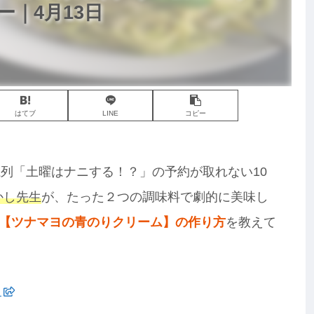
ー｜4月13日
はてブ
LINE
コピー
ビ系列「土曜はナニする！？」の予約が取れない10
たかし先生
が、たった２つの調味料で劇的に美味し
【ツナマヨの青のりクリーム】の作り方
を教えて
ら