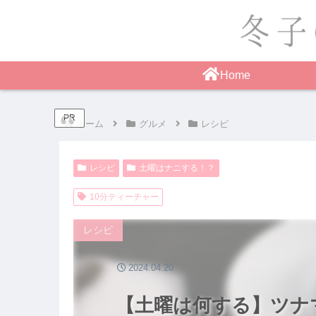
Home
PR
ホーム
グルメ
レシピ
レシピ
土曜はナニする！？
10分ティーチャー
レシピ
2024.04.20
【土曜は何する】ツナ