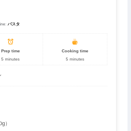
ine:
パスタ
Prep time
Cooking time
5
minutes
5
minutes
ル
0g）