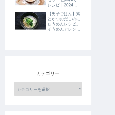
レシピ｜2024年8
月9日
【男子ごはん】鶏
とかつおだしのに
ゅうめんレシピ。
そうめんアレンジ
レシピ｜8月4日
カテゴリー