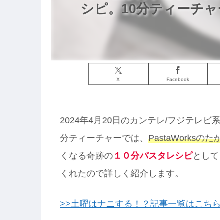
シピ。10分ティーチャ
X
Facebook
2024年4月20日のカンテレ/フジテレ
分ティーチャーでは、
PastaWorksの
くなる奇跡の
１０分パスタレシピ
として
くれたので詳しく紹介します。
>>土曜はナニする！？記事一覧はこち