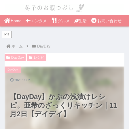
Home
エンタメ
グルメ
生活
お問い合わせ
PR
ホーム
DayDay
DayDay
レシピ
DayDay
2023.11.02
【DayDay】かぶの浅漬けレシ
ピ。亜希のざっくりキッチン｜11
月2日【デイデイ】