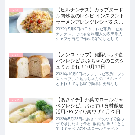
ハン革命として絶品のチャーハンレシ
ピ【クリームキムチチャーハン】の作
【ヒルナンデス】カップヌード
レシピ
り方を教えてくれたので作り...
ル肉炒飯のレシピ インスタント
ラーメンアレンジレシピを森田
隼人シェフが伝授｜5月9日
2022年5月9日の日本テレビ系列「ヒル
ナンデス」では有名料理人の森田隼人
シェフが自宅で作れる家めしとしてイ
ンスタント麺を使用したアレンジレシ
ピ【カップヌードル肉チャーハン】の
作り方を教えてくれたので詳しく紹介
【ノンストップ】発酵いらず食
レシピ
します。>>ヒルナンデス記事一...
パンレシピ あぶちゃんのこのシ
ュミとまれ！10月13日
2021年10月6日のフジテレビ系列「ノン
ストップ」のあぶちゃんのこのシュミ
とまれ！ではお家で簡単に発酵なしで
作れるパン【発酵なしの食パン】の作
り方を教えてくれたので詳しく紹介し
ます。発酵がないので、１時間半ほど
【あさイチ】外葉でロールキャ
レシピ
で作れちゃいます。>>ノンス...
ベツレシピ。おたすけ食材徹底
活用SP(ツイQ楽ワザ)5月23日
2023年5月23日のあさイチのツイQ楽ワ
ザではおたすけ食材 徹底活用SP！とし
て【キャベツの外葉ロールキャベツ】
の作り方を教えてくれたので詳しく紹