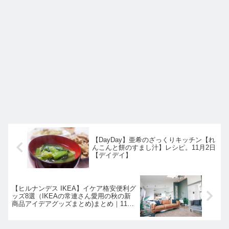
【DayDay】亜希のざっくりキッチン【れ
んこんと餅のすまし汁】レシピ。11月2日
【デイデイ】
【ヒルナンデス IKEA】イケア格安便利グ
ッズ8選（IKEAの常連さん愛用の秋の新
商品アイデアグッズまとめ)まとめ｜11月
2日