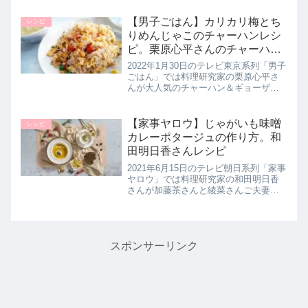
介します。>>あさイチ記事一覧はこち
ら▼あさイチレシピはこちらもオスス
【男子ごはん】カリカリ梅とち
レシピ
メ！・いちごサンド（マ...
りめんじゃこのチャーハンレシ
ピ。栗原心平さんのチャーハン
＆餃子 第17弾｜1月30日
2022年1月30日のテレビ東京系列「男子
ごはん」では料理研究家の栗原心平さ
んが大人気のチャーハン＆ギョーザ第
17弾として【カリカリ梅とちりめんじ
ゃこのチャーハン】の作り方を教えて
くれたので詳しく紹介します。しっか
【家事ヤロウ】じゃがいも味噌
レシピ
りとした食感のカリカリ梅と...
カレーポタージュの作り方。和
田明日香さんレシピ
2021年6月15日のテレビ朝日系列「家事
ヤロウ」では料理研究家の和田明日香
さんが加藤茶さんと綾菜さんご夫妻の
「大量のじゃがいもを使いたい」とい
うお悩みを解決するべく【ジャガイモ
味噌カレーポタージュ】の作り方を伝
授されていたので詳しく紹介し...
スポンサーリンク