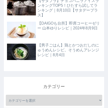
【サタプラ】チョコバニラアイスラ
ンキングTOP5！ひたすら試してラ
ンキング｜8月10日【サタデープラ
ス】
【DAIGOも台所】即席コーヒーゼリ
ー 山本ゆりレシピ｜2024年8月9日
【男子ごはん】鶏とかつおだしのに
ゅうめんレシピ。そうめんアレンジ
レシピ｜8月4日
カテゴリー