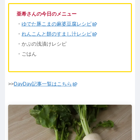
亜希さんの今日のメニュー
・
ゆでた豚こまの麻婆豆腐レシピ
・
れんこんと餅のすまし汁レシピ
・かぶの浅漬けレシピ
・ごはん
>>
DayDay記事一覧はこちら