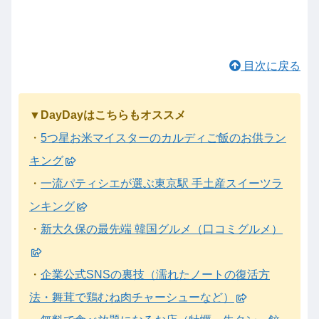
目次に戻る
▼DayDayはこちらもオススメ
・
5つ星お米マイスターのカルディご飯のお供ラン
キング
・
一流パティシエが選ぶ東京駅 手土産スイーツラ
ンキング
・
新大久保の最先端 韓国グルメ（口コミグルメ）
・
企業公式SNSの裏技（濡れたノートの復活方
法・舞茸で鶏むね肉チャーシューなど）