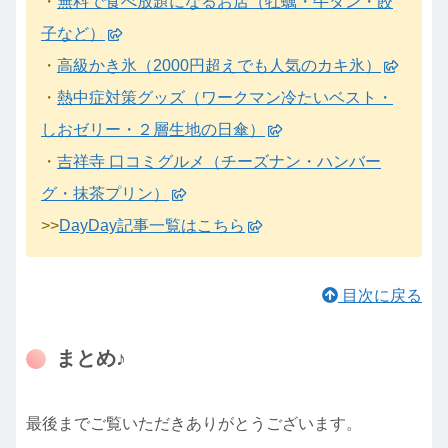
・
無料で食べ放題になるお店（牡蠣・牛タン・餃
子など）
・
高級かき氷（2000円超えでも人気のカキ氷）
・
熱中症対策グッズ（ワークマン冷たいベスト・
しおゼリー・２層生地の日傘）
・
吉祥寺 口コミグルメ（チーズナン・ハンバー
グ・抹茶プリン）
>>
DayDay記事一覧はこちら
目次に戻る
まとめ♪
最後までご覧いただきありがとうございます。