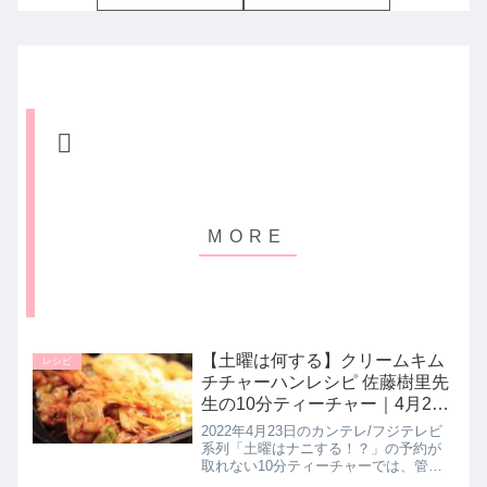
【土曜は何する】クリームキム
レシピ
チチャーハンレシピ 佐藤樹里先
生の10分ティーチャー｜4月23
日
2022年4月23日のカンテレ/フジテレビ
系列「土曜はナニする！？」の予約が
取れない10分ティーチャーでは、管理
栄養士の佐藤樹里さんがおうちチャー