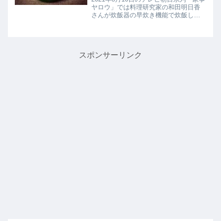
ヤロウ」では料理研究家の和田明日香
さんが炊飯器の早炊き機能で炊飯して
いる38分という間に絶品おかずを４品
作り上げていました！そんな激闘のす
え出来上がった４品中の１品【アボカ
ド明太ディップ】の作り方を...
スポンサーリンク