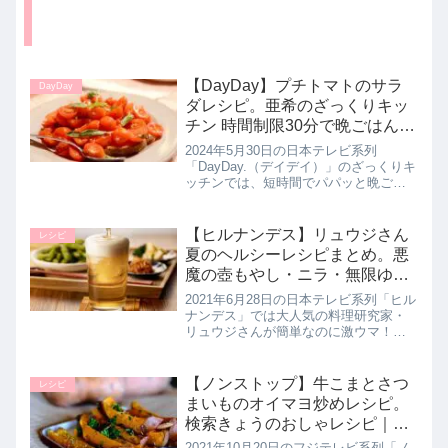
【DayDay】プチトマトのサラ
DayDay
ダレシピ。亜希のざっくりキッ
チン 時間制限30分で晩ごはんを
作る！5月30日【デイデイ】
2024年5月30日の日本テレビ系列
「DayDay.（デイデイ）」のざっくりキ
ッチンでは、短時間でパパッと晩ごは
んを作りたいというリクエストに応え
て亜希さんが制限時間30分で4品のおい
しい晩ごはん作りを披露！【湯むきプ
【ヒルナンデス】リュウジさん
レシピ
チトマトのサラダ】の作...
夏のヘルシーレシピまとめ。悪
魔の壺もやし・ニラ・無限ゆで
卵など！
2021年6月28日の日本テレビ系列「ヒル
ナンデス」では大人気の料理研究家・
リュウジさんが簡単なのに激ウマ！夏
にピッタリのヘルシーアレンジレシピ
を教えてくれたので詳しく紹介しま
す。>>ヒルナンデス記事一覧はこちら
【ノンストップ】牛こまとさつ
レシピ
リュウジさんの夏のヘルシーレ...
まいものオイマヨ炒めレシピ。
検索きょうのおしゃレシピ｜10
月20日
2021年10月20日のフジテレビ系列「ノ