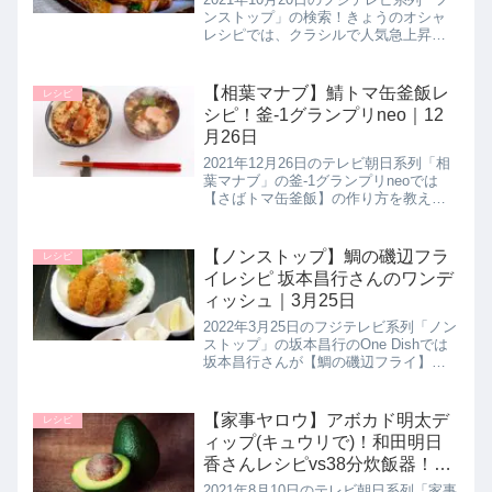
ンストップ」の検索！きょうのオシャ
レシピでは、クラシルで人気急上昇中
するという旬の「サツマイモ 」を使っ
たレシピ【牛こまとサツマイモのオイ
マヨ炒め】の作り方を教えてくれたの
【相葉マナブ】鯖トマ缶釜飯レ
レシピ
で詳しく紹介します。>>ノ...
シピ！釜-1グランプリneo｜12
月26日
2021年12月26日のテレビ朝日系列「相
葉マナブ」の釜-1グランプリneoでは
【さばトマ缶釜飯】の作り方を教えて
くれたので詳しく紹介します。>>相葉
マナブ記事一覧はこちらまとめ♪最後ま
でご覧いただきありがとうございまし
【ノンストップ】鯛の磯辺フラ
レシピ
た。釜-1グランプリ...
イレシピ 坂本昌行さんのワンデ
ィッシュ｜3月25日
2022年3月25日のフジテレビ系列「ノン
ストップ」の坂本昌行のOne Dishでは
坂本昌行さんが【鯛の磯辺フライ】の
作り方を教えてくれたので詳しく紹介
します。 今が旬の鯛をフライに！青の
り入りの衣で磯の香りがアップしたフ
【家事ヤロウ】アボカド明太デ
レシピ
ライには坂本さん特...
ィップ(キュウリで)！和田明日
香さんレシピvs38分炊飯器！夏
の晩ごはん｜8月10日
2021年8月10日のテレビ朝日系列「家事