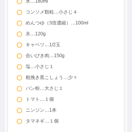
水…180ml
コンソメ顆粒…小さじ４
めんつゆ（3倍濃縮）…100ml
氷…120g
キャベツ…1/2玉
合いびき肉…150g
塩…小さじ１
粗挽き黒こしょう…少々
パン粉…大さじ１
トマト…１個
ニンジン…1本
タマネギ…１個