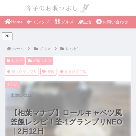
Home
エンタメ
グルメ
生活
お問い合わせ
PR
ホーム
グルメ
レシピ
レシピ
相葉マナブ
釜-1グランプリ
釜飯
炊き込みご飯
レシピ
2023.02.12
【相葉マナブ】ロールキャベツ風
釜飯レシピ！釜-1グランプリNEO
｜2月12日