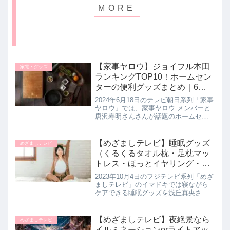
【家事ヤロウ】ジョイフル本田
家電・グッズ
ランキングTOP10！ホームセン
ターの便利グッズまとめ｜6月
18日
2024年6月18日のテレビ朝日系列「家事
ヤロウ」では、家事ヤロウ メンバーと
唐沢寿明さんさんが話題のホームセン
ター・ジョイフル本田でお買い物！ジ
ョイフルホンダのお悩みを解決する便
利グッズをランキング形式で売り上げ
【めざましテレビ】睡眠グッズ
めざましテレビ
個数順に10商品を常連さん...
（くるくるタオル枕・足枕マッ
トレス・ほっとイヤリング・ナ
イトキャップなど寝ている間に
2023年10月4日のフジテレビ系列「めざ
ケア）イマドキ｜9月27日
ましテレビ」のイマドキでは寝ながら
ケアできる睡眠グッズを浅丘真央さん
が教えてくれたので詳しく紹介しま
す。>>めざましテレビ記事一覧はこち
ら寝ながらケアできる睡眠グッズ渋谷
【めざましテレビ】夜絶景なら
めざましテレビ
ロフトさんでは約60種類の睡...
イルミネーションorライトアッ