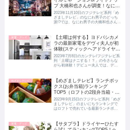
プ 大橋和也さんが調査！なにわ
男子のどっち派!?2023年11月10
2023年11月10日のフジテレビ系列「め
日
ざましテレビ」のなにわ男子のどっち
派!?では、なにわ男子の大橋和也さんが
進化した夜景でどっち派を調査！静か
で落ち着いた空間が楽しめるライトア
ップorきらびやかな演出が魅力のイルミ
【土曜は何する】ヨドバシカメ
家電・グッズ
ネーションの２つの魅...
ラの最新家電をデヴィ夫人が初
体験(スティックヘアドライヤ
ー・ヘッドマッサージャーなど)
2023年7月8日のカンテレ/フジテレビ系
デビュー夫人｜7月8日
列「土曜はナニする！？」の今さらな
がら初体験！デビュー夫人では、デヴ
ィ夫人が最新家電が揃うヨドバシカメ
ラを初体験！リモコンを使わずに遠隔
操作できる扇風機や、超賢いトースタ
【めざましテレビ】ランチボッ
めざましテレビ
ー、ヘッドマッサージ機などデ...
クス(お弁当箱)ランキング
TOP5（ロフトの2段弁当箱・ホ
ーロー風・木目など）まいにち
2023年9月15日のフジテレビ系列「めざ
ランキング｜9月15日
ましテレビ」のまいにちランキングで
はロフトで売れている最新ランチボッ
クスランキングTOP5を教えてくれたの
で詳しく紹介します。>>めざましテレ
ビ記事一覧はこちら最新ランチボック
【サタプラ】ドライヤーひたす
家電・グッズ
スランキングTOP5第...
ら試してランキングTOP5！ヘ