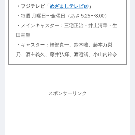
・フジテレビ「
めざましテレビ
」
・毎週 月曜日〜金曜日（あさ 5:25〜8:00）
・メインキャスター：三宅正治・井上清華・生
田竜聖
・キャスター：軽部真一、鈴木唯、藤本万梨
乃、酒主義久、藤井弘輝、渡邉渚、小山内鈴奈
スポンサーリンク