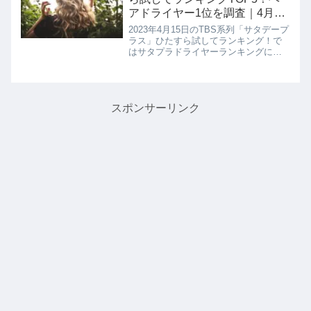
アドライヤー1位を調査｜4月15
日【サタデープラス】
2023年4月15日のTBS系列「サタデープ
ラス」ひたすら試してランキング！で
はサタプラドライヤーランキングにて
独自の方法で選出された買って損しな
いドライヤーを5品を教えてくれたので
詳しく紹介します。人気のドライヤー
12種類をひたすら試して決定した５品
スポンサーリンク
はどれも優秀なものばかり！