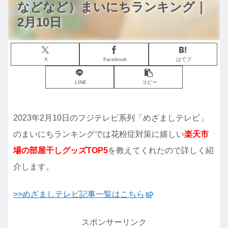
などなど）まいにちランキング｜
2月10日
X
Facebook
はてブ
LINE
コピー
2023年2月10日のフジテレビ系列「めざましテレビ」
のまいにちランキングでは花粉症対策に嬉しい
楽天市
場の部屋干しグッズ
TOP5
を教えてくれたので詳しく紹
介します。
>>めざましテレビ記事一覧はこちら
スポンサーリンク