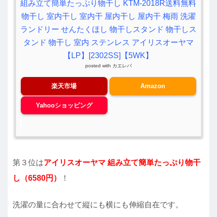
組み立て簡単たっぷり物干し KTM-2018R送料無料
物干し 室内干し 室内干 屋内干し 屋内干 梅雨 洗濯
ランドリー せんたくほし 物干しスタンド 物干しス
タンド 物干し 室内 ステンレス アイリスオーヤマ
【LP】[2302SS]【5WK】
posted with
カエレバ
楽天市場
Amazon
Yahooショッピング
第３位は
アイリスオーヤマ 組み立て簡単たっぷり物干
し（6580円）
！
洗濯の量に合わせて縦にも横にも伸縮自在です。