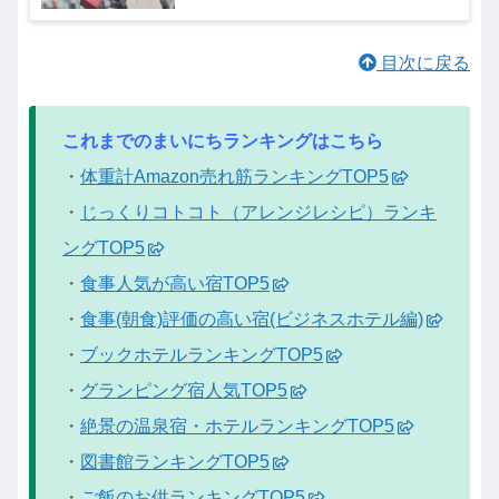
TOP5｜1月24日
目次に戻る
これまでのまいにちランキングはこちら
・
体重計Amazon売れ筋ランキングTOP5
・
じっくりコトコト（アレンジレシピ）ランキ
ングTOP5
・
食事人気が高い宿TOP5
・
食事(朝食)評価の高い宿(ビジネスホテル編)
・
ブックホテルランキングTOP5
・
グランピング宿人気TOP5
・
絶景の温泉宿・ホテルランキングTOP5
・
図書館ランキングTOP5
・
ご飯のお供ランキングTOP5