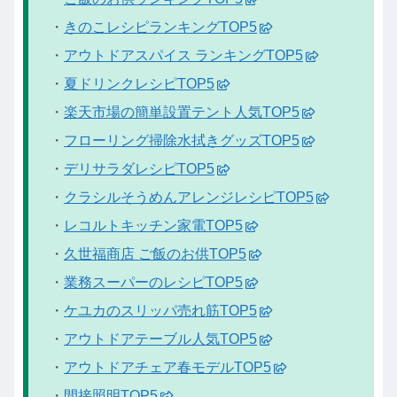
・
きのこレシピランキングTOP5
・
アウトドアスパイス ランキングTOP5
・
夏ドリンクレシピTOP5
・
楽天市場の簡単設置テント人気TOP5
・
フローリング掃除水拭きグッズTOP5
・
デリサラダレシピTOP5
・
クラシルそうめんアレンジレシピTOP5
・
レコルトキッチン家電TOP5
・
久世福商店 ご飯のお供TOP5
・
業務スーパーのレシピTOP5
・
ケユカのスリッパ売れ筋TOP5
・
アウトドアテーブル人気TOP5
・
アウトドアチェア春モデルTOP5
・
間接照明TOP5