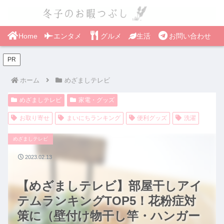
Home
エンタメ
グルメ
生活
お問い合わせ
PR
ホーム
めざましテレビ
めざましテレビ
家電・グッズ
お取り寄せ
まいにちランキング
便利グッズ
洗濯
めざましテレビ
2023.02.13
【めざましテレビ】部屋干しアイ
テムランキングTOP5！花粉症対
策に（壁付け物干し竿・ハンガー