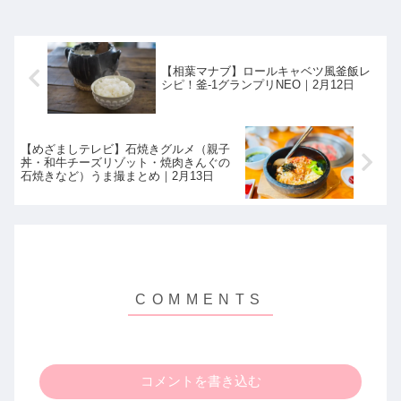
【相葉マナブ】ロールキャベツ風釜飯レ
シピ！釜-1グランプリNEO｜2月12日
【めざましテレビ】石焼きグルメ（親子
丼・和牛チーズリゾット・焼肉きんぐの
石焼きなど）うま撮まとめ｜2月13日
コメントを書き込む