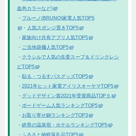
血色カラーなど)
・
ブルーノ(BRUNO)家電人気TOP5
・
人気スポンジ置きTOP5
・
家族向け共有アプリ人気TOP5
・
ご当地袋麺人気TOP5
・
クラシルで人気の生姜スープ＆ドリンクレシ
ピTOP5
・
貼る・つるすバスグッズTOP5
・
2021年ヒット家電アイリスオーヤマTOP5
・
グッドデザイン賞2021年受賞商品TOP５
・
ボードゲーム人気ランキングTOP5
・
お取り寄せ鍋ランキングTOP3
・
絶景の温泉宿・ホテルランキングTOP5
・
ふるさと納税返礼品TOP5