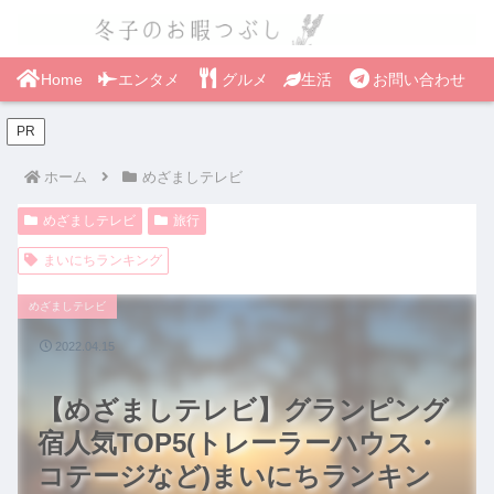
Home
エンタメ
グルメ
生活
お問い合わせ
PR
ホーム
めざましテレビ
めざましテレビ
旅行
まいにちランキング
めざましテレビ
2022.04.15
【めざましテレビ】グランピング
宿人気TOP5(トレーラーハウス・
コテージなど)まいにちランキン