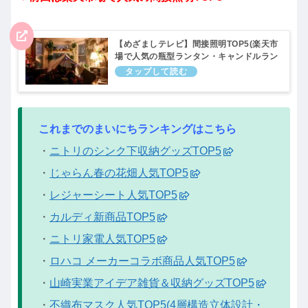
【めざましテレビ】間接照明TOP5(楽天市
場で人気の瓶型ランタン・キャンドルラン
プ・ミッフィーライトなど)まいにちラン
キング｜4月12日
これまでのまいにちランキングはこちら
・
ニトリのシンク下収納グッズTOP5
・
じゃらん春の花畑人気TOP5
・
レジャーシート人気TOP5
・
カルディ新商品TOP5
・
ニトリ家電人気TOP5
・
ロハコ メーカーコラボ商品人気TOP5
・
山崎実業アイデア雑貨＆収納グッズTOP5
・
不織布マスク人気TOP5(4層構造立体設計・