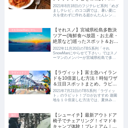
18日
2021年8月18日のフジテレビ系列「めざ
ましテレビ」のココ調では、暑い夏に
火を使わずに作れる超かんたんレンチ
ンレシピとして、いま話題の冷凍コン
テナごはん【ナポリタン】の作り方を
教えてくれたので詳しく紹介します。
【それスノ】宮城県松島多数決
それSnowManにやらせて下さい
>>めざましテレビ記事一覧は...
ツアー(海鮮食べ放題・お土産・
絶景など)巡ったスポット＆お店
まとめ。それSnowManにやらせ
2022年11月20日のTBS系列「それ
て下さい｜11月20日
SnowManにやらせて下さい」ではスノ
ーマンのメンバーが宮城県松島で多数
決満喫ツアーを決行！Snow Manメンバ
ーが究極の２択で巡った宮城県松島の
魅力満載スポットを詳しく紹介しま
【ラヴィット】富士急ハイラン
ラヴィット！
す。>>それSno...
ドを10倍楽しむ方法！時短ワザ
＆注目スポットまとめ。ラビッ
ト
2021年7月21日のTBS系列「ラヴィッ
ト」のラビット！プロがおすすめ 遊園
地を１０倍楽しむ方法では、夏休み特
別企画として富士急ハイランドの楽し
み方を水曜日メンバーが教えてくれた
ので詳しく紹介します。新アトラクシ
【シューイチ】最新アウトドア
旅行
ョンが続々とオープンする富...
椅子でチェアリング！イマドキ
キャンプ体験！プレミアム｜5