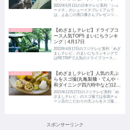
月1日
2022年5月1日の日本テレビ系列「シュ
ーイチ」のシューイチプレミアムで
は、よゐこの濱口優さんプレゼンツで
春のキャンプへ出かけていました。キ
ャンプの達人のバイきんぐ西村さんが
キャンプ初心者さんでも楽しめるチェ
【めざましテレビ】ドライブコ
めざましテレビ
アリングにピッタリの最新イスを教...
ース人気TOP5 まいにちランキ
ング｜4月17日
2022年4月17日のフジテレビ系列「めざ
ましテレビ」のまいにちランキングで
はRETRIPで人気のドライブコース
TOP5を教えてくれたので詳しく紹介し
ます。>>めざましテレビ記事一覧はこ
ちら人気のドライブコースTOP5ゴール
【めざましテレビ】人気の天ぷ
めざましテレビ
デンウィークにオ...
らをスゴ撮(丸亀製麺・てんや・
和ダイニング四六時中など)12月
27日
2021年12月27日のフジテレビ系列「め
ざましテレビ」のスゴ撮では全国チェ
ーン店のこだわりの天ぷらをスゴ撮し
ていたので詳しく紹介します。年越し
蕎麦にも活躍する天ぷらは お家ではな
かなか難しいもの。各社それぞれの 美
味しい工夫がされた天ぷら...
スポンサーリンク