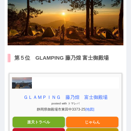
第５位 GLAMPING 藤乃煌 富士御殿場
ＧＬＡＭＰＩＮＧ 藤乃煌 富士御殿場
posted with
トマレバ
静岡県御殿場市東田中3373-25
[地図]
楽天トラベル
じゃらん