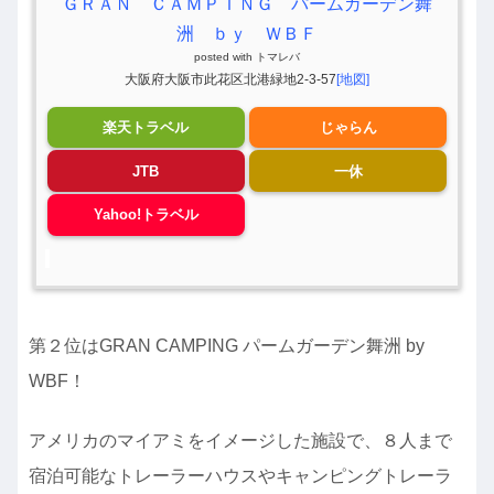
ＧＲＡＮ ＣＡＭＰＩＮＧ パームガーデン舞
洲 ｂｙ ＷＢＦ
posted with
トマレバ
大阪府大阪市此花区北港緑地2-3-57
[地図]
楽天トラベル
じゃらん
JTB
一休
Yahoo!トラベル
第２位はGRAN CAMPING パームガーデン舞洲 by
WBF！
アメリカのマイアミをイメージした施設で、８人まで
宿泊可能なトレーラーハウスやキャンピングトレーラ