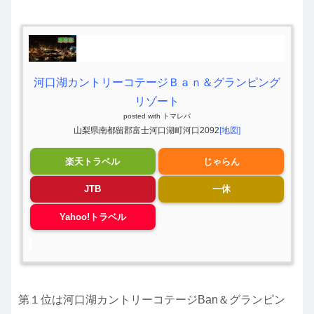
河口湖カントリーコテージＢａｎ＆グランピング
リゾート
posted with
トマレバ
山梨県南都留郡富士河口湖町河口2092
[地図]
楽天トラベル
じゃらん
JTB
一休
Yahoo!トラベル
第１位は河口湖カントリーコテージBan＆グランピン