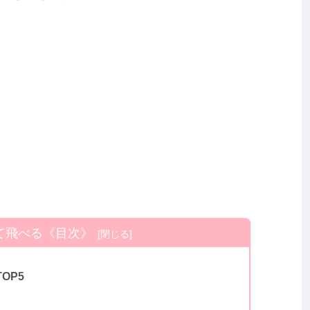
て飛べる《目次》
OP5