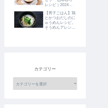
レシピ｜2024年8
月9日
【男子ごはん】鶏
とかつおだしのに
ゅうめんレシピ。
そうめんアレンジ
レシピ｜8月4日
カテゴリー