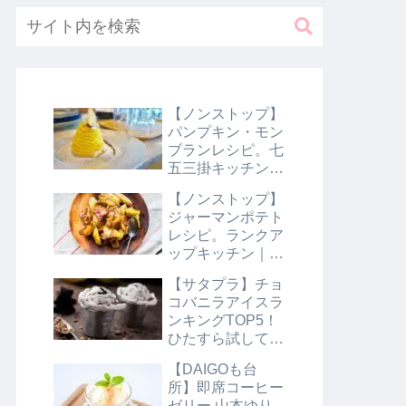
【ノンストップ】
パンプキン・モン
ブランレシピ。七
五三掛キッチン｜
10月31日
【ノンストップ】
ジャーマンポテト
レシピ。ランクア
ップキッチン｜10
月29日
【サタプラ】チョ
コバニラアイスラ
ンキングTOP5！
ひたすら試してラ
ンキング｜8月10
【DAIGOも台
日【サタデープラ
所】即席コーヒー
ス】
ゼリー 山本ゆり