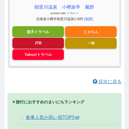
朝里川温泉 小樽旅亭 藏群
posted with
トマレバ
北海道小樽市朝里川温泉2-685
[地図]
楽天トラベル
じゃらん
JTB
一休
Yahoo!トラベル
目次に戻る
▼旅行におすすめのまいにちランキング
食事人気が高い宿TOP5