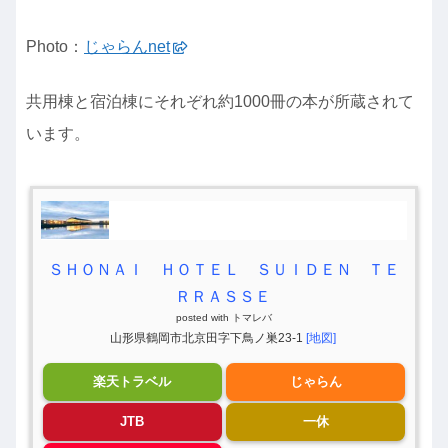
Photo：
じゃらんnet
共用棟と宿泊棟にそれぞれ約1000冊の本が所蔵されて
います。
ＳＨＯＮＡＩ ＨＯＴＥＬ ＳＵＩＤＥＮ ＴＥ
ＲＲＡＳＳＥ
posted with
トマレバ
山形県鶴岡市北京田字下鳥ノ巣23-1
[地図]
楽天トラベル
じゃらん
JTB
一休