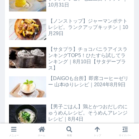
10月31日
【ノンストップ】ジャーマンポテト
レシピ。ランクアップキッチン｜10
月29日
【サタプラ】チョコバニラアイスラ
ンキングTOP5！ひたすら試してラ
ンキング｜8月10日【サタデープラ
ス】
【DAIGOも台所】即席コーヒーゼリ
ー 山本ゆりレシピ｜2024年8月9日
【男子ごはん】鶏とかつおだしのに
ゅうめんレシピ。そうめんアレンジ
レシピ｜8月4日
メニュー
ホーム
検索
トップ
サイドバー