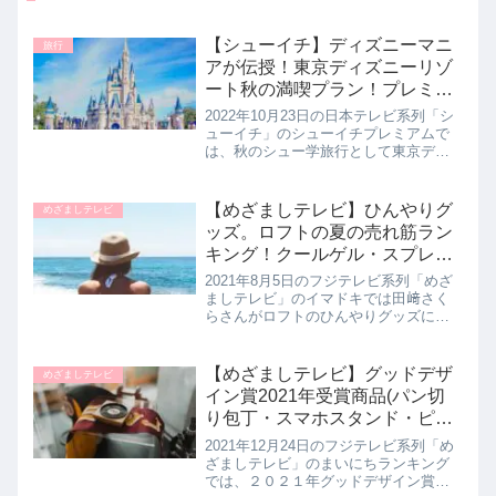
【シューイチ】ディズニーマニ
旅行
アが伝授！東京ディズニーリゾ
ート秋の満喫プラン！プレミア
ム｜10月23日
2022年10月23日の日本テレビ系列「シ
ューイチ」のシューイチプレミアムで
は、秋のシュー学旅行として東京ディ
ズニーリゾートを巡っていました。よ
ゐこの濱口優さん、ホフディランの小
宮山雄飛さんが達人だからこそ知る東
【めざましテレビ】ひんやりグ
めざましテレビ
京ディズニーランドと東京ディ...
ッズ。ロフトの夏の売れ筋ラン
キング！クールゲル・スプレ
ー・着るひんやりフーディな
2021年8月5日のフジテレビ系列「めざ
ど！イマドキ｜8月5日
ましテレビ」のイマドキでは田﨑さく
らさんがロフトのひんやりグッズにつ
いて教えてくれたので詳しく紹介しま
す。>>めざましテレビ記事一覧はこち
らロフトの売れ筋ひんやりグッズTOP3
【めざましテレビ】グッドデザ
めざましテレビ
第３位 ラクール クー...
イン賞2021年受賞商品(パン切
り包丁・スマホスタンド・ピー
ラーなど)ランキングTOP5！ま
2021年12月24日のフジテレビ系列「め
いにちランキング｜12月24日
ざましテレビ」のまいにちランキング
では、２０２１年グッドデザイン賞受