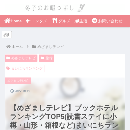
Home
エンタメ
グルメ
生活
お問い合わせ
PR
ホーム
めざましテレビ
めざましテレビ
旅行
まいにちランキング
めざましテレビ
2022.10.19
【めざましテレビ】ブックホテル
ランキングTOP5(読書ステイに小
樽・山形・箱根など)まいにちラン