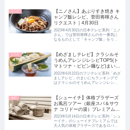
賞商品売り上げTOP5を教えてくれたの
で詳しく紹介します。>>めざましテレ
ビ記事一覧はこちら2021年グッドデザ
【ニノさん】あぶりすき焼き キ
レシピ
イン賞受賞商品売り...
ャンプ飯レシピ。菅田将暉さん
リクエスト｜4月30日
2023年4月30日の日本テレビ系列「ニノ
さん」では菅田将暉さんの今一番気に
なるものとして「キャンプ飯」をリク
エスト！すぐにはキャンプに行けなく
てもキャンプ飯だけでも楽しめるよう
にとヨネダ2000のお二人が調査！すぐ
【めざましテレビ】クラシルそ
レシピ
にでも作りたくなるキャン...
うめんアレンジレシピTOP5(ト
マトツナ・ビビン麺など)まいに
ちランキング｜6月22日
2022年6月22日のフジテレビ系列「めざ
ましテレビ」のまいにちランキングで
はクラシルのそうめんアレンジレシピ
TOP5を教えてくれたので詳しく紹介し
ます。>>めざましテレビ記事一覧はこ
ちらクラシルのそうめんアレンジレシ
【シューイチ】体格ブラザーズ
旅行
ピTOP5第５位 する...
お風呂ツアー（銀座スパ＆サウ
ナ コリドーの湯）プレミアム｜
5月14日
2023年5月14日の日本テレビ系列「シュ
ーイチ」のシューイチプレミアムでは
大人気の体格ブラザーズであるロバー