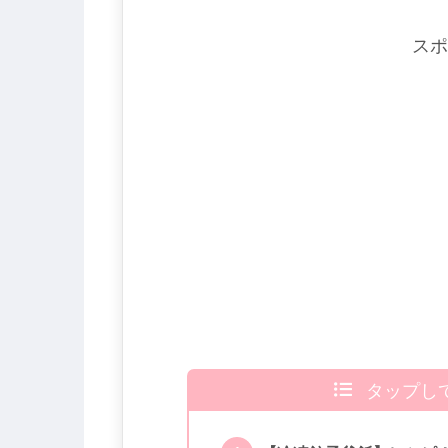
スポ
タップし