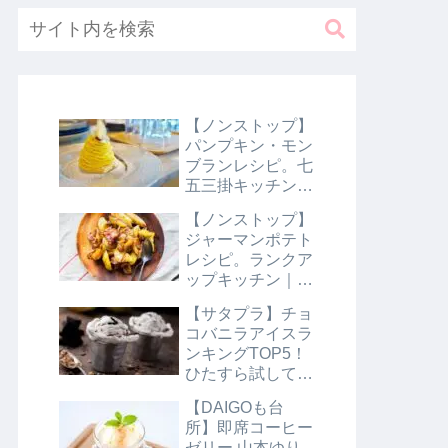
【ノンストップ】
パンプキン・モン
ブランレシピ。七
五三掛キッチン｜
10月31日
【ノンストップ】
ジャーマンポテト
レシピ。ランクア
ップキッチン｜10
月29日
【サタプラ】チョ
コバニラアイスラ
ンキングTOP5！
ひたすら試してラ
ンキング｜8月10
【DAIGOも台
日【サタデープラ
所】即席コーヒー
ス】
ゼリー 山本ゆり