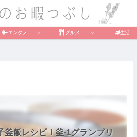
エンタメ
グルメ
生活
子釜飯レシピ！釜-1グランプリ