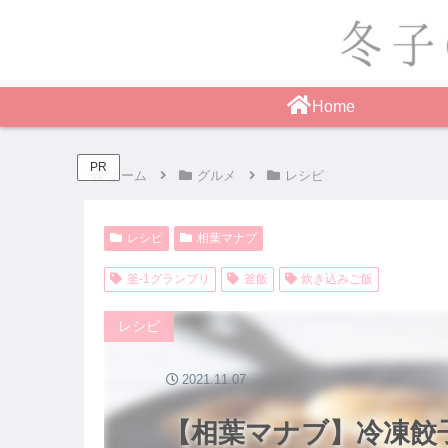
Home
PR
ホーム
グルメ
レシピ
レシピ
相葉マナブ
釜-1グランプリ
釜飯
炊き込みご飯
レシピ
2021.11.07
【相葉マナブ】冷凍餃