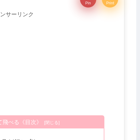
Pin
Print
ンサーリンク
て飛べる《目次》