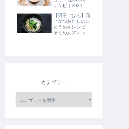
レシピ｜2024年8
月9日
【男子ごはん】鶏
とかつおだしのに
ゅうめんレシピ。
そうめんアレンジ
レシピ｜8月4日
カテゴリー