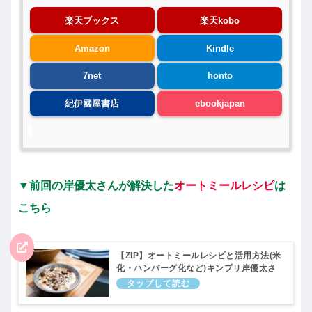
楽天ブックス
楽天kobo
Amazon
Kindle
7net
honto
紀伊國屋書店
ebookjapan
▼前回の岸優太さんが解決した
オートミールレシピ
は
こちら
【ZIP】オートミールレシピと活用方法(米
化・ハンバーグ化など)キンプリ岸優太さ
んが解決｜1月24日