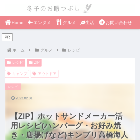
Home
エンタメ
グルメ
生活
お問い合わせ
PR
ホーム
グルメ
レシピ
レシピ
ZIP
キャンプ
アウトドア
レシピ
2022.02.01
【ZIP】ホットサンドメーカー活
用レシピ(ハンバーグ・お好み焼
き・唐揚げなど)キンプリ高橋海人