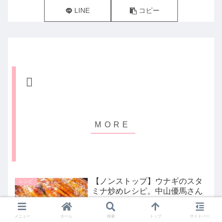
LINE
コピー
【ノンストップ】ウナギのスタ
レシピ
ミナ炒めレシピ。中山優馬さん
のゆうまいごはん｜7月19日
2024年7月19日のフジテレビ系列「ノン
メニュー
ホーム
検索
トップ
サイドバー
ストップ」の中山優馬のゆウマいごは