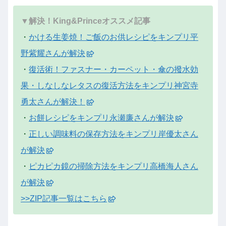
▼解決！King&Princeオススメ記事
・
かける生姜焼！ご飯のお供レシピをキンプリ平
野紫耀さんが解決
・
復活術！ファスナー・カーペット・傘の撥水効
果・しなしなレタスの復活方法をキンプリ神宮寺
勇太さんが解決！
・
お餅レシピをキンプリ永瀬廉さんが解決
・
正しい調味料の保存方法をキンプリ岸優太さん
が解決
・
ピカピカ鏡の掃除方法をキンプリ高橋海人さん
が解決
>>ZIP記事一覧はこちら