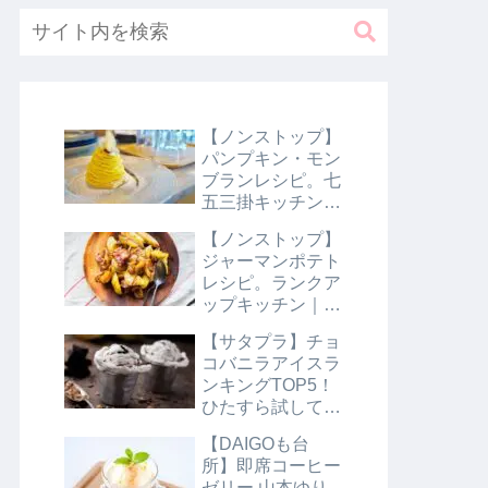
【ノンストップ】
パンプキン・モン
ブランレシピ。七
五三掛キッチン｜
10月31日
【ノンストップ】
ジャーマンポテト
レシピ。ランクア
ップキッチン｜10
月29日
【サタプラ】チョ
コバニラアイスラ
ンキングTOP5！
ひたすら試してラ
ンキング｜8月10
【DAIGOも台
日【サタデープラ
所】即席コーヒー
ス】
ゼリー 山本ゆり