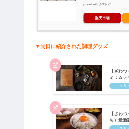
posted with
カエレバ
楽天市場
▼同日に紹介された調理グッズ
【ざわつ
ミ：ムテ
ましょう
【ざわつ
ち）最新
権！5月2