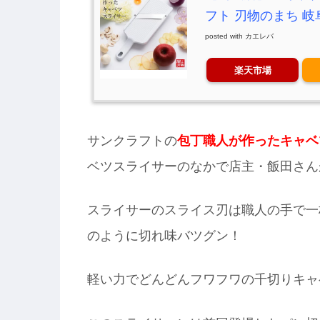
フト 刃物のまち 
posted with
カエレバ
楽天市場
サンクラフトの
包丁職人が作ったキャベ
ベツスライサーのなかで店主・飯田さん
スライサーのスライス刃は職人の手で一
のように切れ味バツグン！
軽い力でどんどんフワフワの千切りキャ