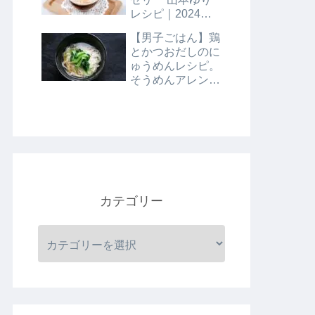
レシピ｜2024年8
月9日
【男子ごはん】鶏
とかつおだしのに
ゅうめんレシピ。
そうめんアレンジ
レシピ｜8月4日
カテゴリー