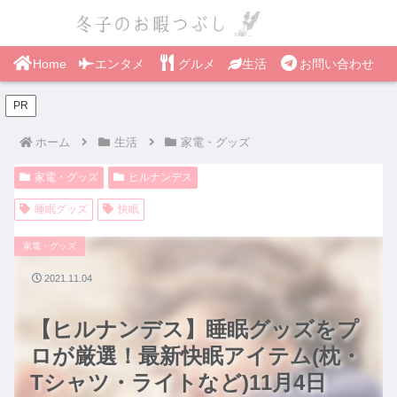
Home
エンタメ
グルメ
生活
お問い合わせ
PR
ホーム
生活
家電・グッズ
家電・グッズ
ヒルナンデス
睡眠グッズ
快眠
家電・グッズ
2021.11.04
【ヒルナンデス】睡眠グッズをプ
ロが厳選！最新快眠アイテム(枕・
Tシャツ・ライトなど)11月4日