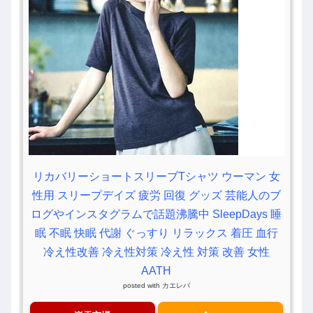
リカバリーショートスリーブTシャツ ウーマン 女
性用 スリープデイズ 疲労 回復 グッズ 芸能人のブ
ログやインスタグラムで話題沸騰中 SleepDays 睡
眠 不眠 快眠 代謝 ぐっすり リラックス 着圧 血行
冷え性改善 冷え性対策 冷え性 対策 改善 女性
AATH
posted with
カエレバ