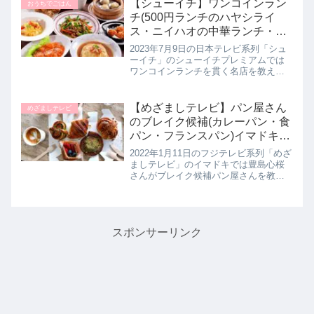
ランチ記事一覧はこちらネオ喫茶リサ
【シューイチ】ワンコインラン
おうちでごはん
ーチ巡った人気店まとめ...
チ(500円ランチのハヤシライ
ス・ニイハオの中華ランチ・ネ
ギトロ丼・カツカレー）巡った
2023年7月9日の日本テレビ系列「シュ
お店。プレミアム｜7月9日
ーイチ」のシューイチプレミアムでは
ワンコインランチを貫く名店を教えて
くれたので詳しく紹介します。お母様
から受け継がれた洋食店からハヤシラ
イスの専門店など、美味しいのに500円
【めざましテレビ】パン屋さん
めざましテレビ
というリーズナブルなお値段...
のブレイク候補(カレーパン・食
パン・フランスパン)イマドキ｜
1月11日
2022年1月11日のフジテレビ系列「めざ
ましテレビ」のイマドキでは豊島心桜
さんがブレイク候補パン屋さんを教え
てくれたので詳しく紹介します。>>め
ざましテレビ記事一覧はこちらブレイ
ク候補パン屋さん虹-NIJI-代官山にある
虹-NIJI-さん...
スポンサーリンク