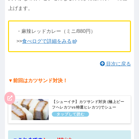
上げます。
・麻辣レッドカレー（ミニ/880円）
>>
食べログで詳細をみる
目次に戻る
▼前回はカツサンド対決！
【シューイチ】カツサンド対決 (極上ビー
フヘレカツvs特選ヒレカツ)でシュー
Which！7月17日