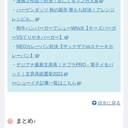
・
漫画２作品で対決！次にくるマンガ大賞
・
ハーゲンダッツ 秋の新作 華もち対決！アレンジ
レシピも。
・
和牛ハンバーガーでシューWhich【チーズバーガ
ーVSてりやきバーガー】
・
NEOカレーパン対決【ザックザクvsステーキカ
レーパン】
・
デジアナ最新文房具！テプラPRO・電子メモパ
ッド｜文房具総選挙2021
>>シューイチ記事一覧はこちら
目次に戻る
まとめ♪