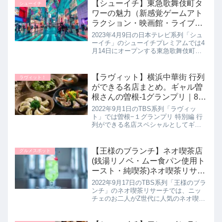
たので、高橋さんが巡った人気店を詳
【シューイチ】東急歌舞伎町タ
シューイチ
しく紹介します。>>なにわ男子...
ワーの魅力（新感覚ゲームアト
ラクション・映画館・ライブホ
ールなど）プレミアム｜4月9日
2023年4月9日の日本テレビ系列「シュ
ーイチ」のシューイチプレミアムでは4
月14日にオープンする東急歌舞伎町タ
ワーを一足先に調査し教えてくれたの
で詳しく紹介します。映画館に、新感
覚のゲームアトラクションから絶品グ
【ラヴィット】横浜中華街 行列
ラヴィット！
ルメまでエンタメ満載の新ス...
ができる名店まとめ。ギャル曽
根さんの曽根-1グランプリ｜8月
31日
2022年9月1日のTBS系列「ラヴィッ
ト」では曽根−１グランプリ 特別編 行
列ができる名店スペシャルとしてギャ
ル曽根さんが横浜中華街の行列のでき
る名店を巡ってNO.1グルメを決定して
いたので詳しく紹介します。横浜中華
【王様のブランチ】ネオ喫茶店
グルメスポット
街マニアさんが横浜中華...
(銭湯リノベ・ムー食パン使用ト
ースト・純喫茶)ネオ喫茶リサー
チ｜9月17日
2022年9月17日のTBS系列「王様のブラ
ンチ」のネオ喫茶リサーチでは、ニッ
チェのお二人がZ世代に人気のネオ喫茶
を徹底リサーチしていてので巡った喫
茶店を詳しく紹介します。>>王様のブ