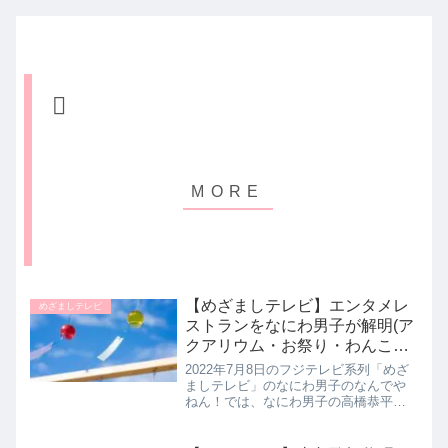
【めざましテレビ】エンタメレ
めざましテレビ
ストランをなにわ男子が解明(ア
クアリウム・お祭り・わんこそ
ば)なんでやねんで紹介されたお
2022年7月8日のフジテレビ系列「めざ
店まとめ｜7月8日
ましテレビ」のなにわ男子のなんでや
ねん！では、なにわ男子の高橋恭平さ
んがエンタメ要素が加わったレストラ
ンが増えているを解明して教えてくれ