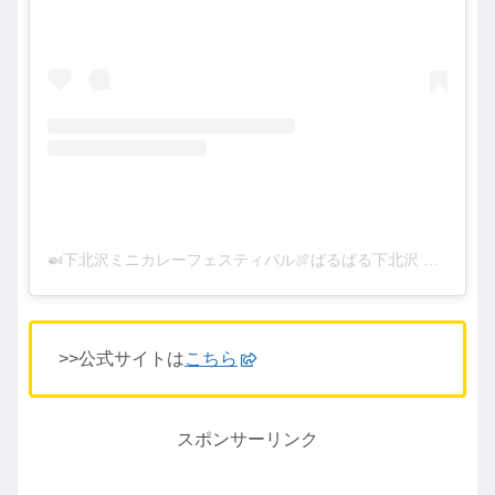
🍛下北沢ミニカレーフェスティバル🍖ばるばる下北沢 お肉とはしご酒 みんな呑み友🍻(@iloveskz_event)がシェアした投稿
>>公式サイトは
こちら
スポンサーリンク