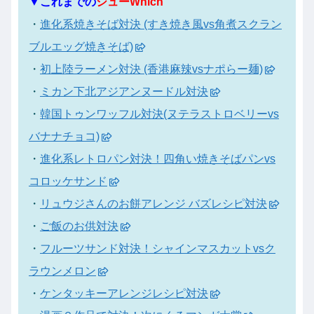
▼これまでの
シューWhich
・
進化系焼きそば対決 (すき焼き風vs角煮スクラン
ブルエッグ焼きそば)
・
初上陸ラーメン対決 (香港麻辣vsナポらー麺)
・
ミカン下北アジアンヌードル対決
・
韓国トゥンワッフル対決(ヌテラストロベリーvs
バナナチョコ)
・
進化系レトロパン対決！四角い焼きそばパンvs
コロッケサンド
・
リュウジさんのお餅アレンジ バズレシピ対決
・
ご飯のお供対決
・
フルーツサンド対決！シャインマスカットvsク
ラウンメロン
・
ケンタッキーアレンジレシピ対決