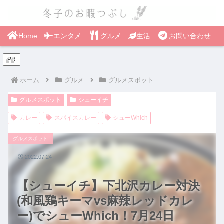
Home
エンタメ
グルメ
生活
お問い合わせ
PR
ホーム
グルメ
グルメスポット
グルメスポット
シューイチ
カレー
スパイスカレー
シューWhich
グルメスポット
2022.07.24
【シューイチ】下北沢カレー対決
(和風鶏キーマvs麻辣レッドカレ
ー)でシューWhich！7月24日