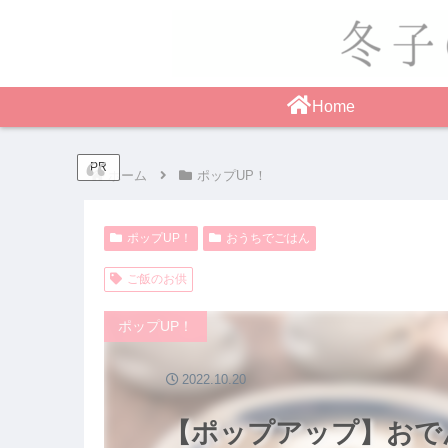
Home
PR
ホーム
ポップUP！
ポップUP！
おうちでごはん
ご飯のお供
ポップUP！
2022.10.20
【ポップアップ】おで