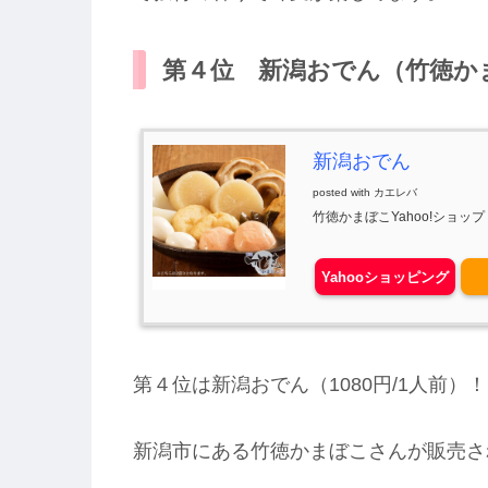
第４位 新潟おでん（竹徳か
新潟おでん
posted with
カエレバ
竹徳かまぼこYahoo!ショップ
Yahooショッピング
第４位は新潟おでん（1080円/1人前）！
新潟市にある竹徳かまぼこさんが販売さ