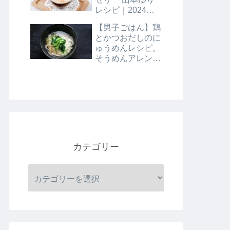
レシピ｜2024年8
月9日
【男子ごはん】鶏
とかつおだしのに
ゅうめんレシピ。
そうめんアレンジ
レシピ｜8月4日
カテゴリー