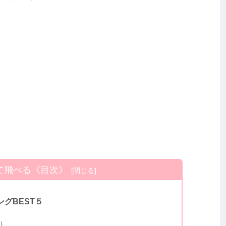
て飛べる《目次》
グBEST５
）