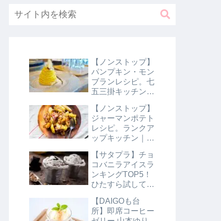
【ノンストップ】
パンプキン・モン
ブランレシピ。七
五三掛キッチン｜
10月31日
【ノンストップ】
ジャーマンポテト
レシピ。ランクア
ップキッチン｜10
月29日
【サタプラ】チョ
コバニラアイスラ
ンキングTOP5！
ひたすら試してラ
ンキング｜8月10
【DAIGOも台
日【サタデープラ
所】即席コーヒー
ス】
ゼリー 山本ゆり