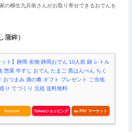
家の柳生九兵衛さんがお取り寄せできるおでんを
し蒲鉾）
ット】静岡 名物 静岡おでん 10人前 鍋 レトル
地 惣菜 牛すじ おでん たまご 黒はんぺん ちく
 おつまみ 酒の肴 ギフト プレゼント ご当地
手造り てづくり 元祖 送料無料
Amazon
Yahooショッピング
au PAY マーケット