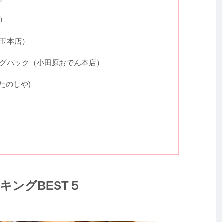
）
玉本店）
グパック（小田原おでん本店）
たのしや)
キングBEST５