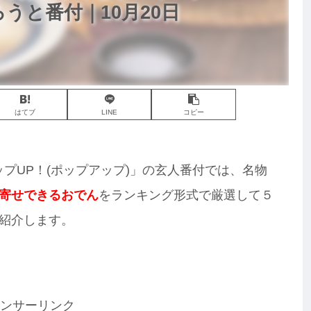
ろうと番付｜10月20日
はてブ
LINE
コピー
ポップUP！(ポップアップ)」の玄人番付では、名物
寄せできるおでん
をランキング形式で厳選して５
紹介します。
ンサーリンク