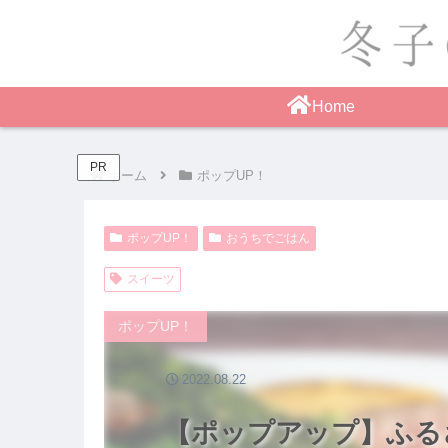
Home
PR
ホーム
ポップUP！
ポップUP！
おうちでごはん
スイーツ
ポップUP！
2022.08.22
【ポップアップ】ふる