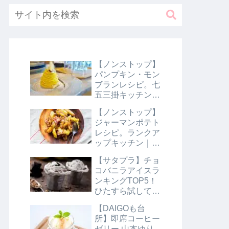
【ノンストップ】
パンプキン・モン
ブランレシピ。七
五三掛キッチン｜
10月31日
【ノンストップ】
ジャーマンポテト
レシピ。ランクア
ップキッチン｜10
月29日
【サタプラ】チョ
コバニラアイスラ
ンキングTOP5！
ひたすら試してラ
ンキング｜8月10
【DAIGOも台
日【サタデープラ
所】即席コーヒー
ス】
ゼリー 山本ゆり