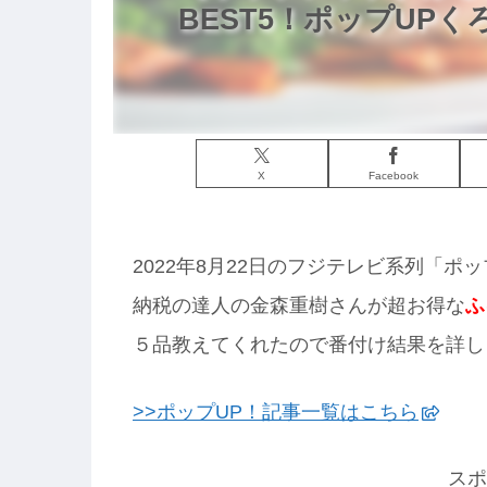
BEST5！ポップUPく
X
Facebook
2022年8月22日のフジテレビ系列「ポ
納税の達人の金森重樹さんが超お得な
ふ
５品教えてくれたので番付け結果を詳し
>>ポップUP！記事一覧はこちら
スポ