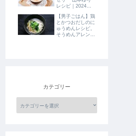
レシピ｜2024年8
月9日
【男子ごはん】鶏
とかつおだしのに
ゅうめんレシピ。
そうめんアレンジ
レシピ｜8月4日
カテゴリー