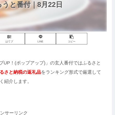
ろうと番付｜8月22日
はてブ
LINE
コピー
ップUP！(ポップアップ)」の玄人番付ではふるさと
るさと納税の返礼品
をランキング形式で厳選して
く紹介します。
ンサーリンク