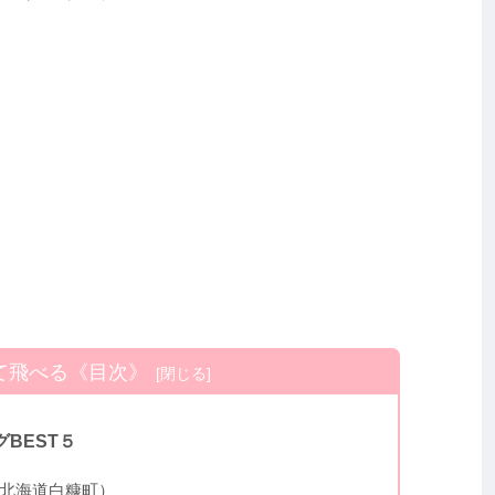
て飛べる《目次》
BEST５
北海道白糠町）